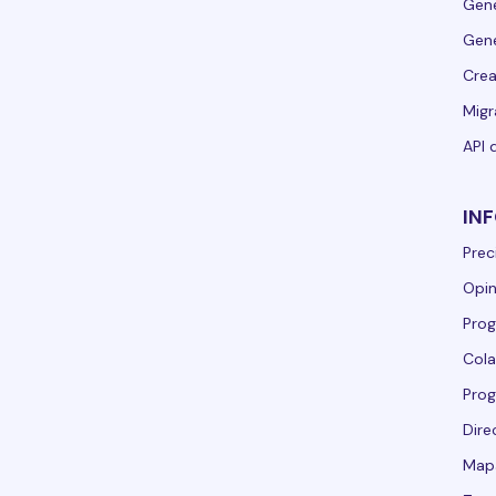
Gene
Gene
Crea
Migr
API 
IN
Prec
Opin
Prog
Cola
Pro
Dire
Mapa