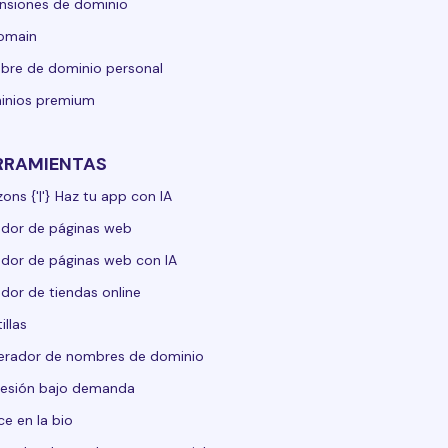
nsiones de dominio
domain
re de dominio personal
inios premium
RRAMIENTAS
zons {'|'} Haz tu app con IA
dor de páginas web
dor de páginas web con IA
dor de tiendas online
illas
erador de nombres de dominio
esión bajo demanda
ce en la bio