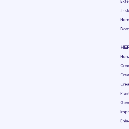
Exte
.fr 
Nomb
Dom
HE
Hori
Crea
Crea
Crea
Plant
Gen
Impr
Enla