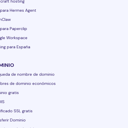
craft hosting
para Hermes Agent
nClaw
para Paperclip
gle Workspace
ing para España
MINIO
queda de nombre de dominio
bres de dominio económicos
nio gratis
IS
ificado SSL gratis
sferir Dominio