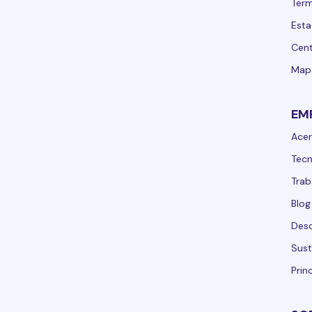
Term
Esta
Cent
Mapa
EM
Acer
Tecn
Trab
Blog
Desc
Sust
Prin