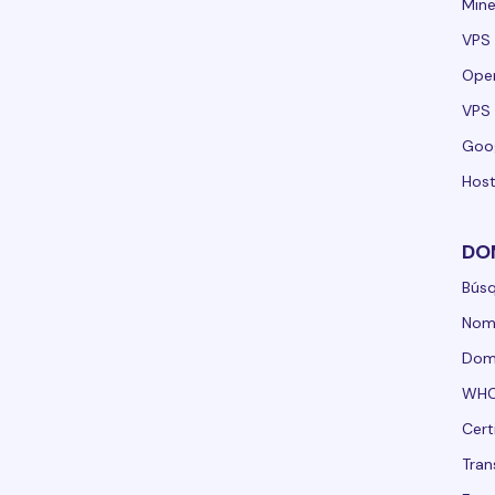
Mine
VPS 
Ope
VPS 
Goo
Host
DO
Bús
Nom
Domi
WHO
Cert
Tran