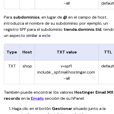
~all
defaul
Para 
subdominios
, en lugar de 
@
 en el campo de host, 
introduzca el nombre de su subdominio; por ejemplo, un 
registro SPF para el subdominio 
tienda.dominio.tld
, tendr
un aspecto similar a este:
Type
Host
TXT value
TTL
TXT
shop
v=spf1 
defaul
include:_spf.mail.hostinger.com 
~all
También puede encontrar los valores
 Hostinger Email MX
records
 en la 
Emails
sección de su hPanel:
Haga clic en el botón 
Gestionar
 situado junto a la 