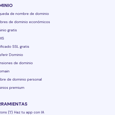
MINIO
queda de nombre de dominio
bres de dominio económicos
nio gratis
IS
ificado SSL gratis
sferir Dominio
nsiones de dominio
domain
re de dominio personal
inios premium
RRAMIENTAS
zons {'|'} Haz tu app con IA