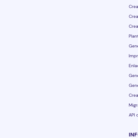
Crea
Crea
Crea
Plant
Gen
Impr
Enla
Gene
Gene
Crea
Migr
API 
IN