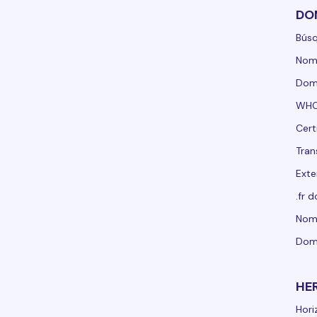
DO
Bús
Nom
Domi
WHO
Cert
Tran
Exte
.fr 
Nomb
Dom
HE
Hori