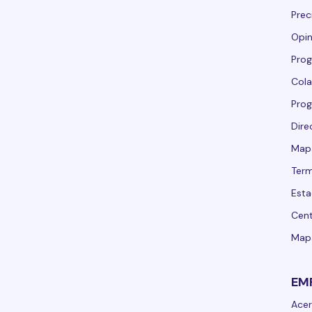
Prec
Opin
Prog
Cola
Pro
Dire
Mapa
Term
Esta
Cent
Mapa
EM
Acer