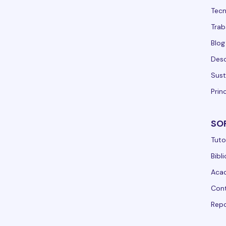
Tecn
Trab
Blog
Desc
Sust
Prin
SO
Tuto
Bibl
Acad
Con
Repo