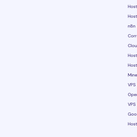
Host
Host
n8n 
Corr
Clou
Hos
Host
Mine
VPS 
Ope
VPS 
Goo
Host