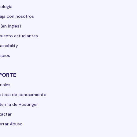
ología
aja con nosotros
 (en inglés)
uento estudiantes
ainability
cipios
PORTE
riales
ioteca de conocimiento
emia de Hostinger
tactar
rtar Abuso