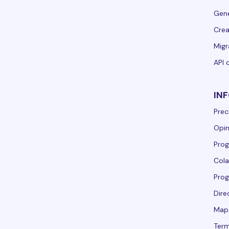
Gene
Crea
Migr
API 
IN
Prec
Opin
Prog
Cola
Pro
Dire
Mapa
Term