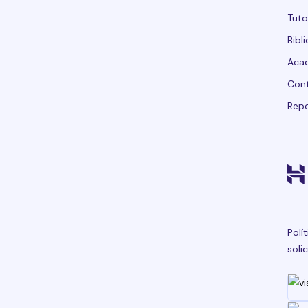
Tuto
Bibl
Acad
Con
Repo
Polí
soli