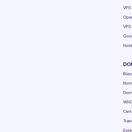
VPS 
Ope
VPS 
Goo
Host
DO
Bús
Nom
Domi
WHO
Cert
Tran
Exte