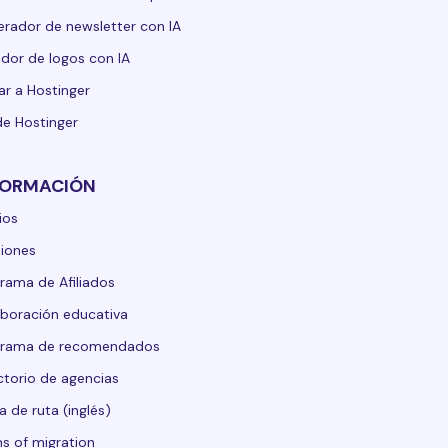
rador de newsletter con IA
dor de logos con IA
ar a Hostinger
de Hostinger
FORMACIÓN
ios
iones
rama de Afiliados
boración educativa
grama de recomendados
ctorio de agencias
 de ruta (inglés)
s of migration