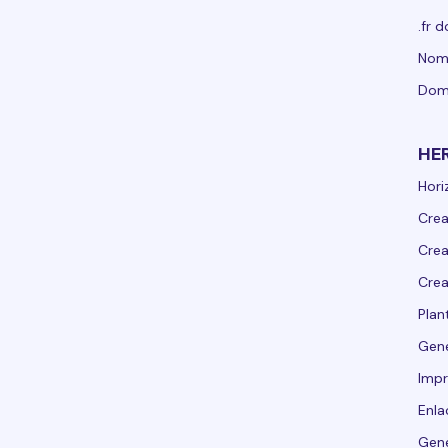
.fr 
Nomb
Dom
HE
Hori
Crea
Crea
Crea
Plant
Gen
Impr
Enla
Gene