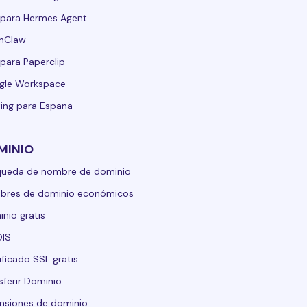
para Hermes Agent
nClaw
para Paperclip
gle Workspace
ing para España
MINIO
queda de nombre de dominio
bres de dominio económicos
nio gratis
IS
ificado SSL gratis
sferir Dominio
nsiones de dominio