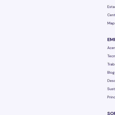
Esta
Cent
Mapa
EM
Acer
Tecn
Trab
Blog
Desc
Sust
Prin
SO