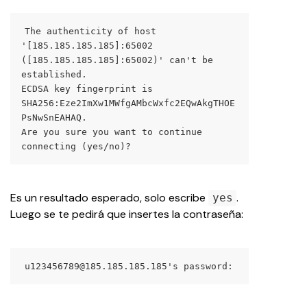
The authenticity of host 
'[185.185.185.185]:65002 
([185.185.185.185]:65002)' can't be 
established.
ECDSA key fingerprint is 
SHA256:Eze2ImXw1MWfgAMbcWxfc2EQwAkgTHOE
PsNwSnEAHAQ.
Are you sure you want to continue 
connecting (yes/no)?
Es un resultado esperado, solo escribe 
.
yes
Luego se te pedirá que insertes la contraseña:
u123456789@185.185.185.185's password: