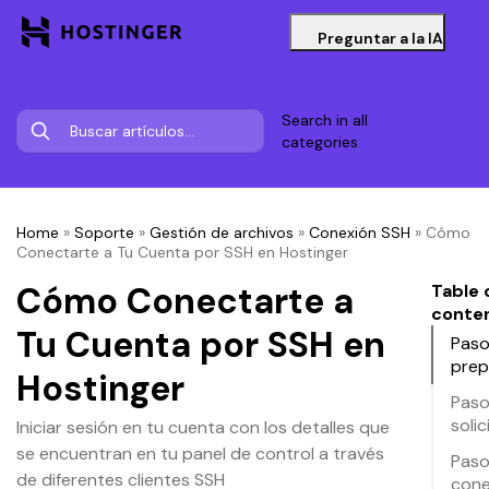
Preguntar a la IA
Search in all
categories
Home
»
Soporte
»
Gestión de archivos
»
Conexión SSH
»
Cómo
Conectarte a Tu Cuenta por SSH en Hostinger
Cómo Conectarte a
Table 
conte
Tu Cuenta por SSH en
Paso 
prep
Hostinger
Paso
solic
Iniciar sesión en tu cuenta con los detalles que
se encuentran en tu panel de control a través
Paso
de diferentes clientes SSH
cone