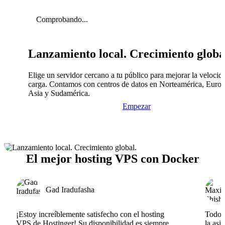
Comprobando...
Lanzamiento local. Crecimiento globa
Elige un servidor cercano a tu público para mejorar la velocid
carga. Contamos con centros de datos en Norteamérica, Europ
Asia y Sudamérica.
Empezar
El mejor hosting VPS con Docker
Gad Iradufasha
¡Estoy increíblemente satisfecho con el hosting
Todo v
VPS de Hostinger! Su disponibilidad es siempre
la asi