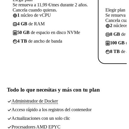
Se renueva a 11,99 €/mes durante 2 años.
Cancela cuando quieras.
Elegir plan
1
núcleo de vCPU
Se renueva a
Cancela cuan
4 GB
de RAM
2
núcleos
50 GB
de espacio en disco NVMe
8 GB
de 
4 TB
de ancho de banda
100 GB
de
8 TB
de a
Todo lo que necesitas
y más con tu plan
Administrador de Docker
Acceso rápido a los registros del contenedor
Actualizaciones con un solo clic
Procesadores AMD EPYC