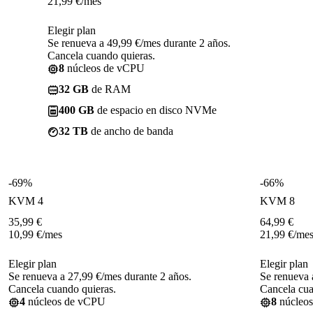
21,99
€
/mes
Elegir plan
Se renueva a 49,99 €/mes durante 2 años.
Cancela cuando quieras.
8
núcleos de vCPU
32 GB
de RAM
400 GB
de espacio en disco NVMe
32 TB
de ancho de banda
-69%
-66%
KVM 4
KVM 8
35,99
€
64,99
€
10,99
€
/mes
21,99
€
/me
Elegir plan
Elegir plan
Se renueva a 27,99 €/mes durante 2 años.
Se renueva 
Cancela cuando quieras.
Cancela cua
4
núcleos de vCPU
8
núcleo