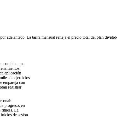
or adelantado. La tarifa mensual refleja el precio total del plan dividi
que combina una
trenamientos,
ca aplicación
iles de ejercicios
se empareja con
edan registrar
rsonal:
 de progreso, en
 fitness. La
 inicios de sesión