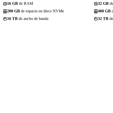
16 GB
de RAM
32 GB
d
200 GB
de espacio en disco NVMe
400 GB
d
16 TB
de ancho de banda
32 TB
de