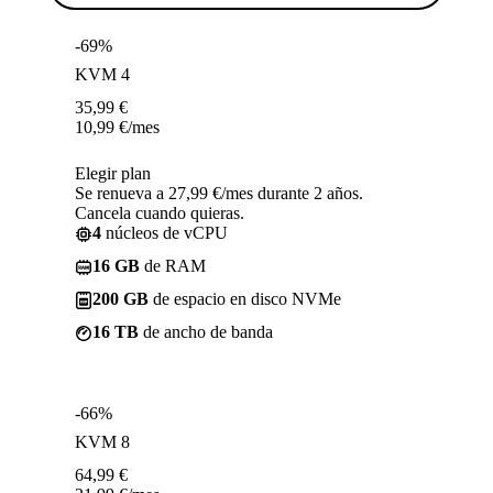
-69%
KVM 4
35,99
€
10,99
€
/mes
Elegir plan
Se renueva a 27,99 €/mes durante 2 años.
Cancela cuando quieras.
4
núcleos de vCPU
16 GB
de RAM
200 GB
de espacio en disco NVMe
16 TB
de ancho de banda
-66%
KVM 8
64,99
€