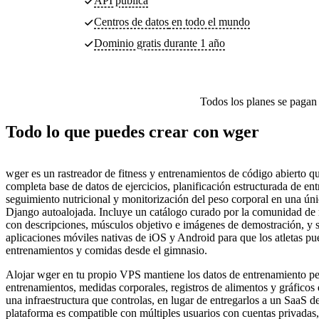
API pública
Centros de datos
en todo el mundo
Dominio gratis durante 1 año
Todos los planes se pagan p
Todo lo que puedes crear con wger
wger es un rastreador de fitness y entrenamientos de código abierto 
completa base de datos de ejercicios, planificación estructurada de en
seguimiento nutricional y monitorización del peso corporal en una úni
Django autoalojada. Incluye un catálogo curado por la comunidad de m
con descripciones, músculos objetivo e imágenes de demostración, y 
aplicaciones móviles nativas de iOS y Android para que los atletas pu
entrenamientos y comidas desde el gimnasio.
Alojar wger en tu propio VPS mantiene los datos de entrenamiento pe
entrenamientos, medidas corporales, registros de alimentos y gráficos
una infraestructura que controlas, en lugar de entregarlos a un SaaS de
plataforma es compatible con múltiples usuarios con cuentas privadas,