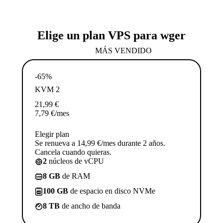
Elige un plan VPS para wger
MÁS VENDIDO
-65%
KVM 2
21,99
€
7,79
€
/mes
Elegir plan
Se renueva a 14,99 €/mes durante 2 años.
Cancela cuando quieras.
2
núcleos de vCPU
8 GB
de RAM
100 GB
de espacio en disco NVMe
8 TB
de ancho de banda