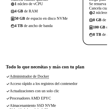
1
núcleo de vCPU
Se renueva a
Cancela cuan
4 GB
de RAM
2
núcleos
50 GB
de espacio en disco NVMe
8 GB
de 
4 TB
de ancho de banda
100 GB
de
8 TB
de a
Todo lo que necesitas
y más con tu plan
Administrador de Docker
Acceso rápido a los registros del contenedor
Actualizaciones con un solo clic
Procesadores AMD EPYC
Almacenamiento SSD NVMe