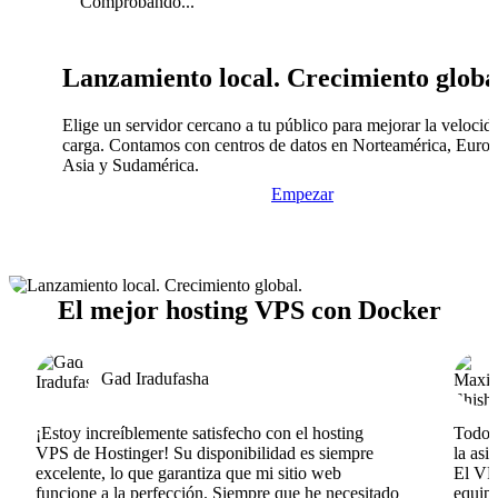
Comprobando...
Lanzamiento local. Crecimiento globa
Elige un servidor cercano a tu público para mejorar la velocid
carga. Contamos con centros de datos en Norteamérica, Europ
Asia y Sudamérica.
Empezar
El mejor hosting VPS con Docker
Gad Iradufasha
¡Estoy increíblemente satisfecho con el hosting
Todo v
VPS de Hostinger! Su disponibilidad es siempre
la asi
excelente, lo que garantiza que mi sitio web
El VPS
funcione a la perfección. Siempre que he necesitado
equipo