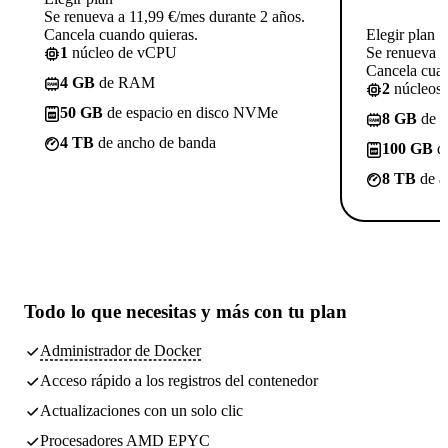
Se renueva a 11,99 €/mes durante 2 años.
Cancela cuando quieras.
Elegir plan
1
núcleo de vCPU
Se renueva a
Cancela cuan
4 GB
de RAM
2
núcleos
50 GB
de espacio en disco NVMe
8 GB
de 
4 TB
de ancho de banda
100 GB
de
8 TB
de a
Todo lo que necesitas
y más con tu plan
Administrador de Docker
Acceso rápido a los registros del contenedor
Actualizaciones con un solo clic
Procesadores AMD EPYC