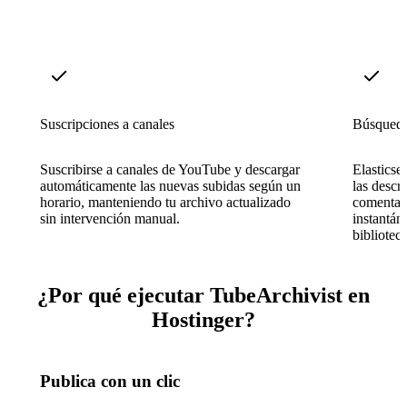
Suscripciones a canales
Búsqueda
Suscribirse a canales de YouTube y descargar
Elasticsea
automáticamente las nuevas subidas según un
las descri
horario, manteniendo tu archivo actualizado
comentari
sin intervención manual.
instantán
bibliotec
¿Por qué ejecutar TubeArchivist en
Hostinger?
Publica con un clic