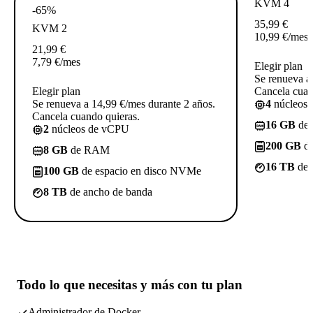
KVM 4
-65%
35,99
€
KVM 2
10,99
€
/mes
21,99
€
7,79
€
/mes
Elegir plan
Se renueva a
Elegir plan
Cancela cuan
Se renueva a 14,99 €/mes durante 2 años.
4
núcleos
Cancela cuando quieras.
16 GB
de
2
núcleos de vCPU
200 GB
de
8 GB
de RAM
16 TB
de 
100 GB
de espacio en disco NVMe
8 TB
de ancho de banda
Todo lo que necesitas
y más con tu plan
Administrador de Docker