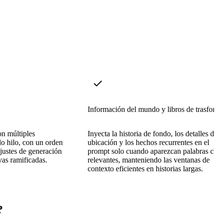
Información del mundo y libros de trasfon
n múltiples
Inyecta la historia de fondo, los detalles de
lo hilo, con un orden
ubicación y los hechos recurrentes en el
ajustes de generación
prompt solo cuando aparezcan palabras cl
vas ramificadas.
relevantes, manteniendo las ventanas de
contexto eficientes en historias largas.
?