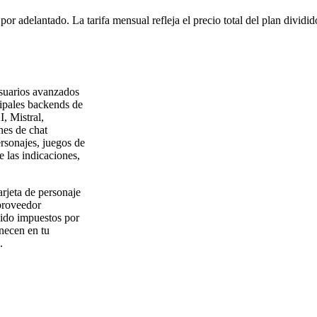
or adelantado. La tarifa mensual refleja el precio total del plan dividi
usuarios avanzados
cipales backends de
 Mistral,
nes de chat
rsonajes, juegos de
e las indicaciones,
arjeta de personaje
 proveedor
enido impuestos por
necen en tu
.