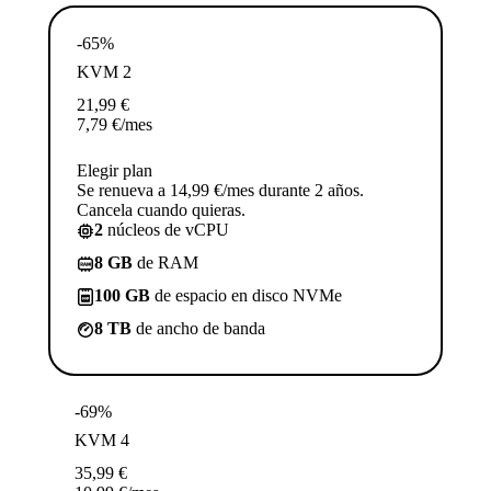
-65%
KVM 2
21,99
€
7,79
€
/mes
Elegir plan
Se renueva a 14,99 €/mes durante 2 años.
Cancela cuando quieras.
2
núcleos de vCPU
8 GB
de RAM
100 GB
de espacio en disco NVMe
8 TB
de ancho de banda
-69%
KVM 4
35,99
€