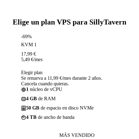
Elige un plan VPS para SillyTavern
-69%
KVM 1
17,99
€
5,49
€
/mes
Elegir plan
Se renueva a 11,99 €/mes durante 2 años.
Cancela cuando quieras.
1
núcleo de vCPU
4 GB
de RAM
50 GB
de espacio en disco NVMe
4 TB
de ancho de banda
MÁS VENDIDO