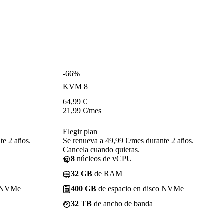
-66%
KVM 8
64,99
€
21,99
€
/mes
Elegir plan
te 2 años.
Se renueva a 49,99 €/mes durante 2 años.
Cancela cuando quieras.
8
núcleos de vCPU
32 GB
de RAM
o NVMe
400 GB
de espacio en disco NVMe
32 TB
de ancho de banda