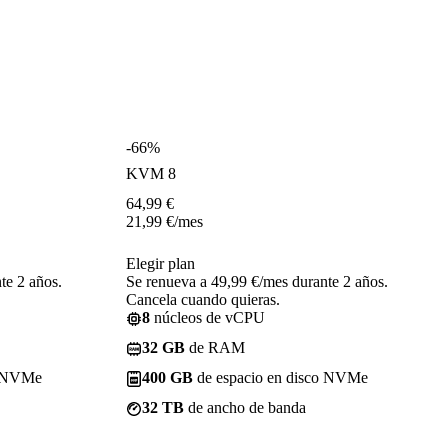
-66%
KVM 8
64,99
€
21,99
€
/mes
Elegir plan
te 2 años.
Se renueva a 49,99 €/mes durante 2 años.
Cancela cuando quieras.
8
núcleos de vCPU
32 GB
de RAM
o NVMe
400 GB
de espacio en disco NVMe
32 TB
de ancho de banda