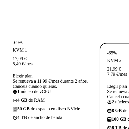
-69%
KVM 1
-65%
17,99
€
KVM 2
5,49
€
/mes
21,99
€
7,79
€
/mes
Elegir plan
Se renueva a 11,99 €/mes durante 2 años.
Cancela cuando quieras.
Elegir plan
1
núcleo de vCPU
Se renueva 
Cancela cua
4 GB
de RAM
2
núcleo
50 GB
de espacio en disco NVMe
8 GB
de
4 TB
de ancho de banda
100 GB
d
8 TB
de 