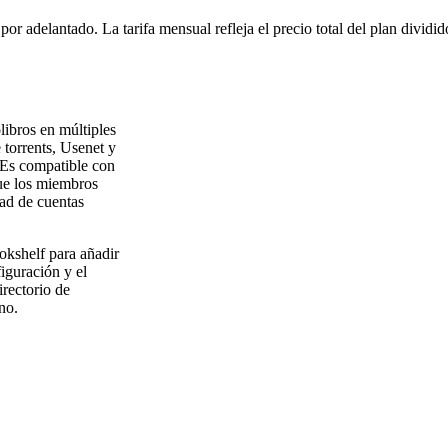
or adelantado. La tarifa mensual refleja el precio total del plan dividi
libros en múltiples
torrents, Usenet y
. Es compatible con
que los miembros
dad de cuentas
kshelf para añadir
figuración y el
irectorio de
no.