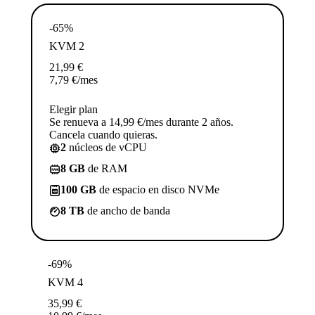
-65%
KVM 2
21,99
€
7,79
€
/mes
Elegir plan
Se renueva a 14,99 €/mes durante 2 años.
Cancela cuando quieras.
2
núcleos de vCPU
8 GB
de RAM
100 GB
de espacio en disco NVMe
8 TB
de ancho de banda
-69%
KVM 4
35,99
€