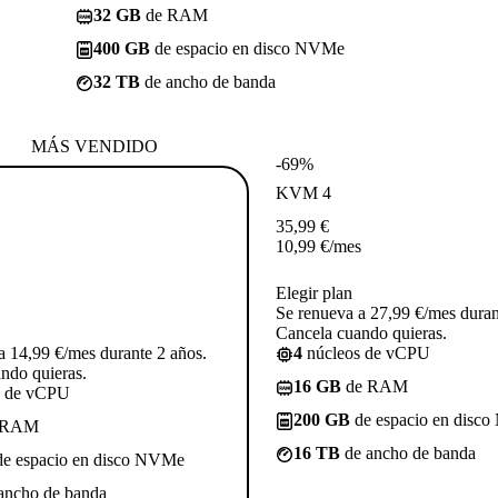
32 GB
de RAM
400 GB
de espacio en disco NVMe
32 TB
de ancho de banda
MÁS VENDIDO
-69%
KVM 4
35,99
€
10,99
€
/mes
Elegir plan
Se renueva a 27,99 €/mes duran
Cancela cuando quieras.
a 14,99 €/mes durante 2 años.
4
núcleos de vCPU
ndo quieras.
16 GB
de RAM
s de vCPU
200 GB
de espacio en disc
 RAM
16 TB
de ancho de banda
e espacio en disco NVMe
ancho de banda