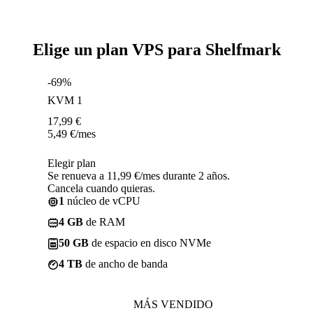
Elige un plan VPS para Shelfmark
-69%
KVM 1
17,99
€
5,49
€
/mes
Elegir plan
Se renueva a 11,99 €/mes durante 2 años.
Cancela cuando quieras.
1
núcleo de vCPU
4 GB
de RAM
50 GB
de espacio en disco NVMe
4 TB
de ancho de banda
MÁS VENDIDO