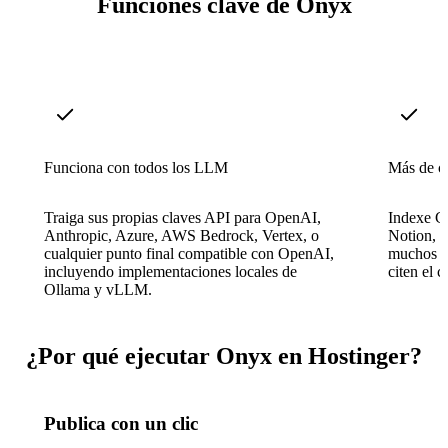
Funciones clave de Onyx
Funciona con todos los LLM
Más de c
Traiga sus propias claves API para OpenAI,
Indexe G
Anthropic, Azure, AWS Bedrock, Vertex, o
Notion, G
cualquier punto final compatible con OpenAI,
muchos má
incluyendo implementaciones locales de
citen el 
Ollama y vLLM.
¿Por qué ejecutar Onyx en Hostinger?
Publica con un clic