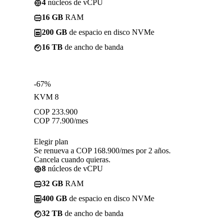
4
núcleos de vCPU
16 GB
RAM
200 GB
de espacio en disco NVMe
16 TB
de ancho de banda
-67%
KVM 8
COP
233.900
COP
77.900
/mes
Elegir plan
Se renueva a COP 168.900/mes por 2 años.
Cancela cuando quieras.
8
núcleos de vCPU
32 GB
RAM
400 GB
de espacio en disco NVMe
32 TB
de ancho de banda