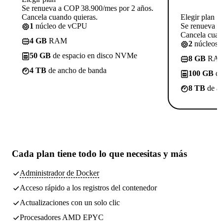
Se renueva a COP 38.900/mes por 2 años.
Cancela cuando quieras.
Elegir plan
1
núcleo de vCPU
Se renueva 
Cancela cuan
4 GB
RAM
2
núcleos
50 GB
de espacio en disco NVMe
8 GB
RA
4 TB
de ancho de banda
100 GB
de
8 TB
de a
Cada plan tiene
todo lo que necesitas
y más
Administrador de Docker
Acceso rápido a los registros del contenedor
Actualizaciones con un solo clic
Procesadores AMD EPYC