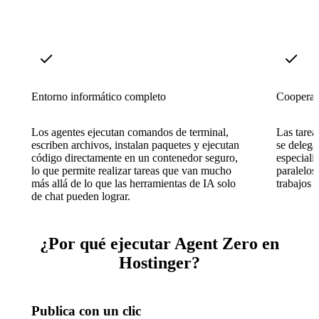
Entorno informático completo
Cooperac
Los agentes ejecutan comandos de terminal,
Las tarea
escriben archivos, instalan paquetes y ejecutan
se delega
código directamente en un contenedor seguro,
especiali
lo que permite realizar tareas que van mucho
paralelos
más allá de lo que las herramientas de IA solo
trabajos 
de chat pueden lograr.
¿Por qué ejecutar Agent Zero en
Hostinger?
Publica con un clic