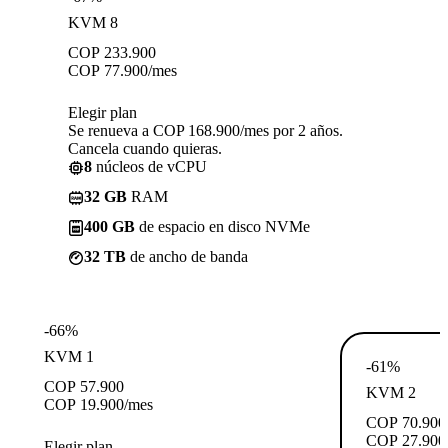
KVM 8
COP
233.900
COP
77.900
/mes
Elegir plan
Se renueva a COP 168.900/mes por 2 años.
Cancela cuando quieras.
8
núcleos de vCPU
32 GB
RAM
400 GB
de espacio en disco NVMe
32 TB
de ancho de banda
-66%
KVM 1
-61%
COP
57.900
KVM 2
COP
19.900
/mes
COP
70.900
COP
27.900
Elegir plan