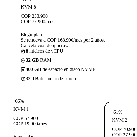
KVM 8
COP
233.900
COP
77.900
/mes
Elegir plan
Se renueva a COP 168.900/mes por 2 años.
Cancela cuando quieras.
8
núcleos de vCPU
32 GB
RAM
400 GB
de espacio en disco NVMe
32 TB
de ancho de banda
-66%
KVM 1
-61%
COP
57.900
KVM 2
COP
19.900
/mes
COP
70.900
COP
27.900
Elegir plan