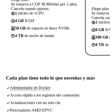
Se renueva a COP 38.900/mes por 2 años.
Cancela cuando quieras.
Elegir plan
1
núcleo de vCPU
Se renueva 
Cancela cuan
4 GB
RAM
2
núcleos
50 GB
de espacio en disco NVMe
8 GB
RA
4 TB
de ancho de banda
100 GB
de
8 TB
de a
Cada plan tiene
todo lo que necesitas
y más
Administrador de Docker
Acceso rápido a los registros del contenedor
Actualizaciones con un solo clic
Procesadores AMD EPYC