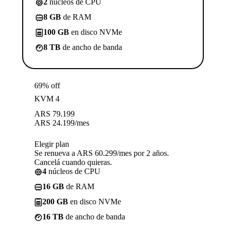
2
núcleos de CPU
8 GB
de RAM
100 GB
en disco NVMe
8 TB
de ancho de banda
69% off
KVM 4
ARS
79.199
ARS
24.199
/mes
Elegir plan
Se renueva a ARS 60.299/mes por 2 años.
Cancelá cuando quieras.
4
núcleos de CPU
16 GB
de RAM
200 GB
en disco NVMe
16 TB
de ancho de banda