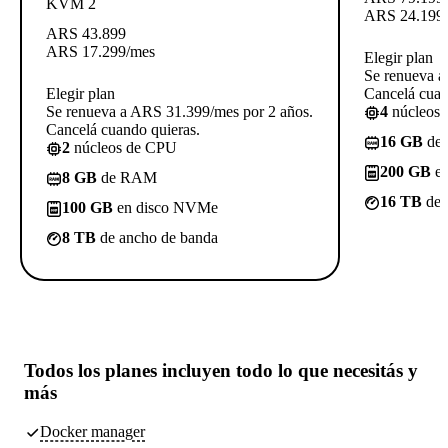
KVM 2
ARS
24.199
ARS
43.899
ARS
17.299
/mes
Elegir plan
Se renueva a
Elegir plan
Cancelá cuan
Se renueva a ARS 31.399/mes por 2 años.
4
núcleos
Cancelá cuando quieras.
16 GB
de
2
núcleos de CPU
200 GB
en
8 GB
de RAM
16 TB
de 
100 GB
en disco NVMe
8 TB
de ancho de banda
Todos los planes incluyen
todo lo que necesitás
y
más
Docker manager