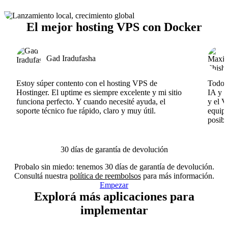
El mejor hosting VPS con Docker
Gad Iradufasha
Estoy súper contento con el hosting VPS de
Todo f
Hostinger. El uptime es siempre excelente y mi sitio
IA y e
funciona perfecto. Y cuando necesité ayuda, el
y el V
soporte técnico fue rápido, claro y muy útil.
equipo
posibl
30 días de garantía de devolución
Probalo sin miedo: tenemos 30 días de garantía de devolución.
Consultá nuestra
política de reembolsos
para más información.
Empezar
Explorá más aplicaciones para
implementar