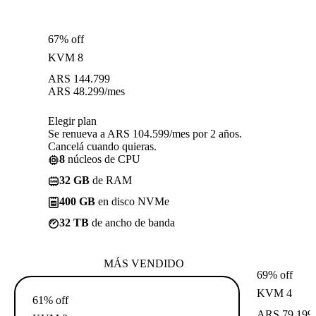
67% off
KVM 8
ARS
144.799
ARS
48.299
/mes
Elegir plan
Se renueva a ARS 104.599/mes por 2 años.
Cancelá cuando quieras.
8
núcleos de CPU
32 GB
de RAM
400 GB
en disco NVMe
32 TB
de ancho de banda
MÁS VENDIDO
69% off
KVM 4
61% off
ARS
79.199