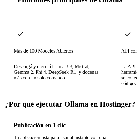
Funciones principales de Ollama
Más de 100 Modelos Abiertos
API comp
Descargá y ejecutá Llama 3.3, Mistral,
La API R
Gemma 2, Phi 4, DeepSeek-R1, y docenas
herramien
más con un solo comando.
se conect
código.
¿Por qué ejecutar Ollama en Hostinger?
Publicación en 1 clic
Tu aplicación lista para usar al instante con una