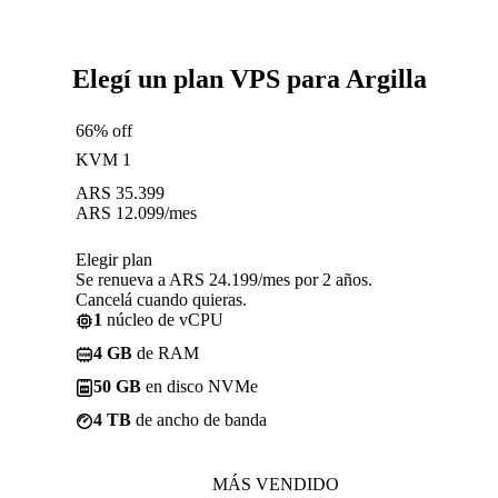
Elegí un plan VPS para Argilla
66% off
KVM 1
ARS
35.399
ARS
12.099
/mes
Elegir plan
Se renueva a ARS 24.199/mes por 2 años.
Cancelá cuando quieras.
1
núcleo de vCPU
4 GB
de RAM
50 GB
en disco NVMe
4 TB
de ancho de banda
MÁS VENDIDO