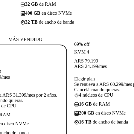
32 GB
de RAM
400 GB
en disco NVMe
32 TB
de ancho de banda
MÁS VENDIDO
69% off
KVM 4
ARS
79.199
ARS
24.199
/mes
9
9
/mes
Elegir plan
Se renueva a ARS 60.299/mes p
Cancelá cuando quieras.
a ARS 31.399/mes por 2 años.
4
núcleos de CPU
ndo quieras.
16 GB
de RAM
s de CPU
200 GB
en disco NVMe
 RAM
16 TB
de ancho de banda
n disco NVMe
ancho de banda