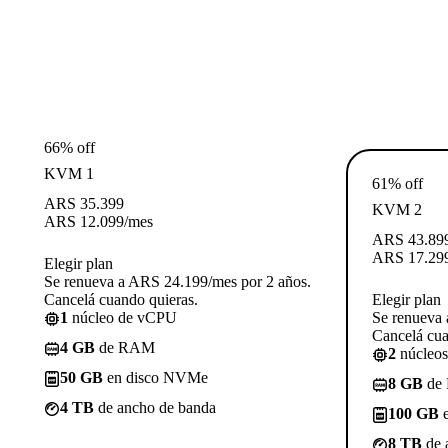
66% off
KVM 1
61% off
ARS
35.399
KVM 2
ARS
12.099
/mes
ARS
43.89
ARS
17.29
Elegir plan
Se renueva a ARS 24.199/mes por 2 años.
Cancelá cuando quieras.
Elegir plan
1
núcleo de vCPU
Se renueva 
Cancelá cua
4 GB
de RAM
2
núcleo
50 GB
en disco NVMe
8 GB
de
4 TB
de ancho de banda
100 GB
e
8 TB
de 