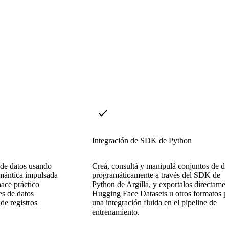
Integración de SDK de Python
s de datos usando
Creá, consultá y manipulá conjuntos de da
emántica impulsada
programáticamente a través del SDK de
hace práctico
Python de Argilla, y exportalos directamen
es de datos
Hugging Face Datasets u otros formatos p
 de registros
una integración fluida en el pipeline de
entrenamiento.