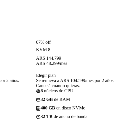
67% off
KVM 8
ARS
144.799
ARS
48.299
/mes
Elegir plan
or 2 años.
Se renueva a ARS 104.599/mes por 2 años.
Cancelá cuando quieras.
8
núcleos de CPU
32 GB
de RAM
400 GB
en disco NVMe
32 TB
de ancho de banda