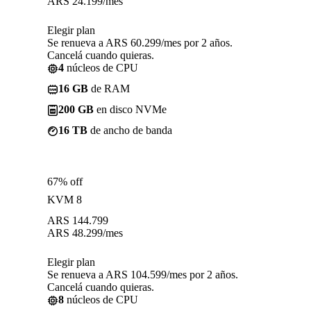
ARS
24.199
/mes
Elegir plan
Se renueva a ARS 60.299/mes por 2 años.
Cancelá cuando quieras.
4
núcleos de CPU
16 GB
de RAM
200 GB
en disco NVMe
16 TB
de ancho de banda
67% off
KVM 8
ARS
144.799
ARS
48.299
/mes
Elegir plan
Se renueva a ARS 104.599/mes por 2 años.
Cancelá cuando quieras.
8
núcleos de CPU