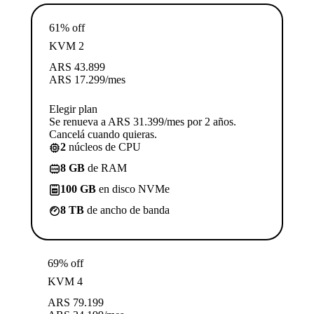
61% off
KVM 2
ARS
43.899
ARS
17.299
/mes
Elegir plan
Se renueva a ARS 31.399/mes por 2 años.
Cancelá cuando quieras.
2
núcleos de CPU
8 GB
de RAM
100 GB
en disco NVMe
8 TB
de ancho de banda
69% off
KVM 4
ARS
79.199