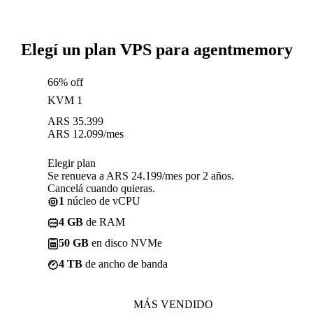
Elegí un plan VPS para agentmemory
66% off
KVM 1
ARS
35.399
ARS
12.099
/mes
Elegir plan
Se renueva a ARS 24.199/mes por 2 años.
Cancelá cuando quieras.
1
núcleo de vCPU
4 GB
de RAM
50 GB
en disco NVMe
4 TB
de ancho de banda
MÁS VENDIDO