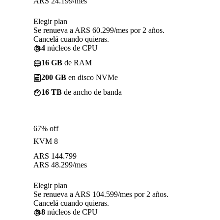
ARS
24.199
/mes
Elegir plan
Se renueva a ARS 60.299/mes por 2 años.
Cancelá cuando quieras.
4
núcleos de CPU
16 GB
de RAM
200 GB
en disco NVMe
16 TB
de ancho de banda
67% off
KVM 8
ARS
144.799
ARS
48.299
/mes
Elegir plan
Se renueva a ARS 104.599/mes por 2 años.
Cancelá cuando quieras.
8
núcleos de CPU