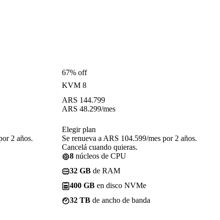
67% off
KVM 8
ARS
144.799
ARS
48.299
/mes
Elegir plan
or 2 años.
Se renueva a ARS 104.599/mes por 2 años.
Cancelá cuando quieras.
8
núcleos de CPU
32 GB
de RAM
400 GB
en disco NVMe
32 TB
de ancho de banda