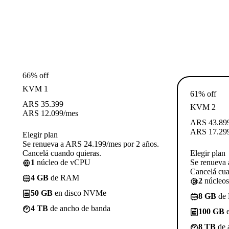
66% off
KVM 1
61% off
ARS
35.399
KVM 2
ARS
12.099
/mes
ARS
43.89
ARS
17.29
Elegir plan
Se renueva a ARS 24.199/mes por 2 años.
Cancelá cuando quieras.
Elegir plan
1
núcleo de vCPU
Se renueva 
Cancelá cua
4 GB
de RAM
2
núcleo
50 GB
en disco NVMe
8 GB
de
4 TB
de ancho de banda
100 GB
e
8 TB
de 