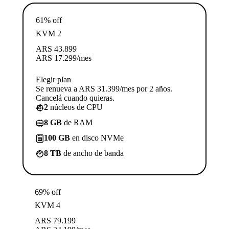
61% off
KVM 2
ARS
43.899
ARS
17.299
/mes
Elegir plan
Se renueva a ARS 31.399/mes por 2 años.
Cancelá cuando quieras.
2
núcleos de CPU
8 GB
de RAM
100 GB
en disco NVMe
8 TB
de ancho de banda
69% off
KVM 4
ARS
79.199