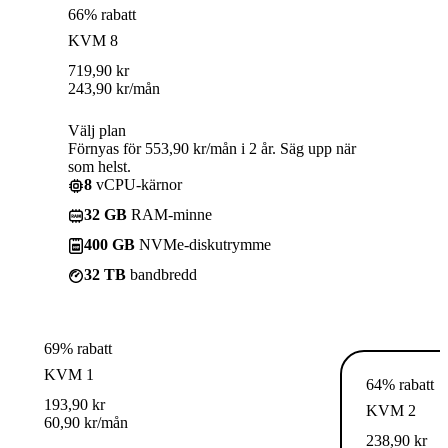
66% rabatt
KVM 8
719,90
kr
243,90
kr
/mån
Välj plan
Förnyas för 553,90 kr/mån i 2 år. Säg upp när
som helst.
8
vCPU-kärnor
32 GB
RAM-minne
400 GB
NVMe-diskutrymme
32 TB
bandbredd
69% rabatt
KVM 1
64% rabatt
193,90
kr
KVM 2
60,90
kr
/mån
238,90
kr