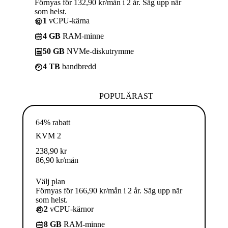
Förnyas för 132,90 kr/mån i 2 år. Säg upp när
som helst.
1
vCPU-kärna
4 GB
RAM-minne
50 GB
NVMe-diskutrymme
4 TB
bandbredd
POPULÄRAST
64% rabatt
KVM 2
238,90
kr
86,90
kr
/mån
Välj plan
Förnyas för 166,90 kr/mån i 2 år. Säg upp när
som helst.
2
vCPU-kärnor
8 GB
RAM-minne