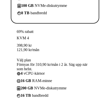
100 GB
NVMe-diskutrymme
8 TB
bandbredd
69% rabatt
KVM 4
398,90
kr
121,90
kr
/mån
Välj plan
Förnyas för 310,90 kr/mån i 2 år. Säg upp när
som helst.
4
vCPU-kärnor
16 GB
RAM-minne
200 GB
NVMe-diskutrymme
16 TB
bandbredd