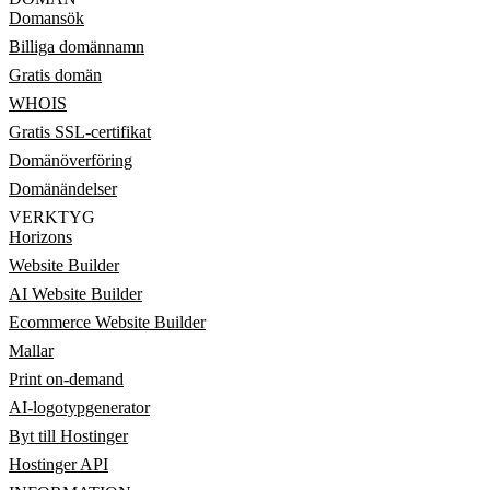
Domansök
Billiga domännamn
Gratis domän
WHOIS
Gratis SSL-certifikat
Domänöverföring
Domänändelser
VERKTYG
Horizons
Website Builder
AI Website Builder
Ecommerce Website Builder
Mallar
Print on-demand
AI-logotypgenerator
Byt till Hostinger
Hostinger API