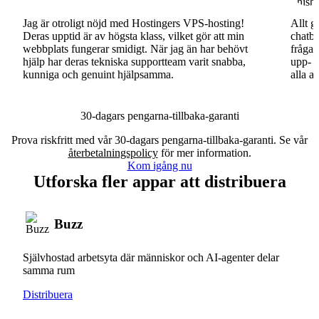
Jag är otroligt nöjd med Hostingers VPS-hosting!
Allt g
Deras upptid är av högsta klass, vilket gör att min
chatbo
webbplats fungerar smidigt. När jag än har behövt
fråga.
hjälp har deras tekniska supportteam varit snabba,
upp- o
kunniga och genuint hjälpsamma.
alla a
30-dagars pengarna-tillbaka-garanti
Prova riskfritt med vår 30-dagars pengarna-tillbaka-garanti. Se vår
återbetalningspolicy
för mer information.
Kom igång nu
Utforska fler appar att distribuera
Buzz
Självhostad arbetsyta där människor och AI-agenter delar
samma rum
Distribuera