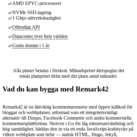
AMD EPYC-processorer
NVMe SSD-lagring
1 Gbps nätverkshastighet
Offentligt API
Datacenter
över hela världen
Gratis domän i 1 år
Alla planer betalas i förskott. Månadspriset återspeglar det
totala planpriset delat med din plans antal månader.
Vad du kan bygga med Remark42
Remark42 är en lättviktig kommentarsmotor med öppen källkod för
bloggar och webbplatser, utformad som ett integritetsvänligt
alternativ till Disqus, Facebook Comments och andra kommersiella
kommentarsplattformar. Skriven i Go för låg minnesanvändning och
hög samtidighet, bäddas den in via ett enda JavaScript-kodstycke på
vilken webbplats som helst — statisk HTML, Hugo, Jekyll,