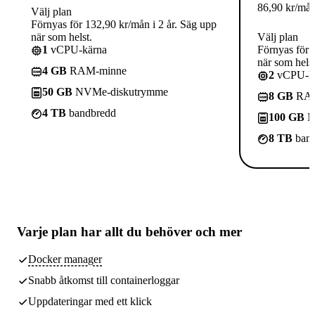
86,90
kr
/må
Välj plan
Förnyas för 132,90 kr/mån i 2 år. Säg upp
när som helst.
Välj plan
1
vCPU-kärna
Förnyas för 
när som helst
4 GB
RAM-minne
2
vCPU-kä
50 GB
NVMe-diskutrymme
8 GB
RAM
4 TB
bandbredd
100 GB
N
8 TB
band
Varje plan har
allt du behöver
och mer
Docker manager
Snabb åtkomst till containerloggar
Uppdateringar med ett klick