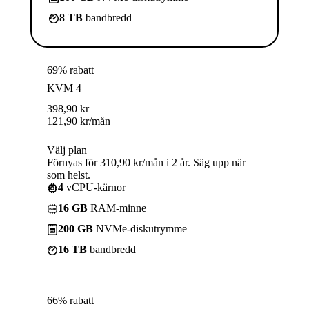
8 TB
bandbredd
69% rabatt
KVM 4
398,90
kr
121,90
kr
/mån
Välj plan
Förnyas för 310,90 kr/mån i 2 år. Säg upp när
som helst.
4
vCPU-kärnor
16 GB
RAM-minne
200 GB
NVMe-diskutrymme
16 TB
bandbredd
66% rabatt