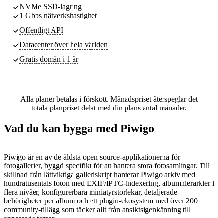
NVMe SSD-lagring
1 Gbps nätverkshastighet
Offentligt API
Datacenter
över hela världen
Gratis domän i 1 år
Alla planer betalas i förskott. Månadspriset återspeglar det
totala planpriset delat med din plans antal månader.
Vad du kan bygga med Piwigo
Piwigo är en av de äldsta open source-applikationerna för
fotogallerier, byggd specifikt för att hantera stora fotosamlingar. Till
skillnad från lättviktiga galleriskript hanterar Piwigo arkiv med
hundratusentals foton med EXIF/IPTC-indexering, albumhierarkier i
flera nivåer, konfigurerbara miniatyrstorlekar, detaljerade
behörigheter per album och ett plugin-ekosystem med över 200
community-tillägg som täcker allt från ansiktsigenkänning till