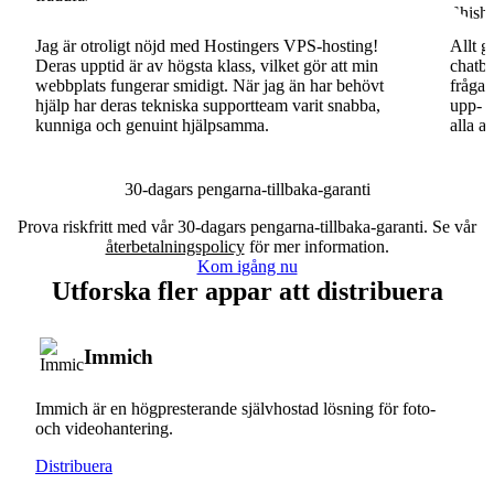
Jag är otroligt nöjd med Hostingers VPS-hosting!
Allt g
Deras upptid är av högsta klass, vilket gör att min
chatbo
webbplats fungerar smidigt. När jag än har behövt
fråga.
hjälp har deras tekniska supportteam varit snabba,
upp- o
kunniga och genuint hjälpsamma.
alla a
30-dagars pengarna-tillbaka-garanti
Prova riskfritt med vår 30-dagars pengarna-tillbaka-garanti. Se vår
återbetalningspolicy
för mer information.
Kom igång nu
Utforska fler appar att distribuera
Immich
Immich är en högpresterande självhostad lösning för foto-
och videohantering.
Distribuera