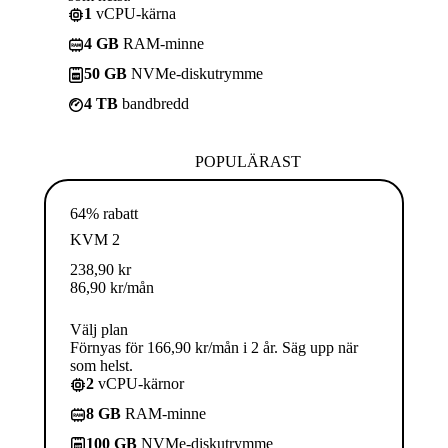
1
vCPU-kärna
4 GB
RAM-minne
50 GB
NVMe-diskutrymme
4 TB
bandbredd
POPULÄRAST
64% rabatt
KVM 2
238,90
kr
86,90
kr
/mån
Välj plan
Förnyas för 166,90 kr/mån i 2 år. Säg upp när
som helst.
2
vCPU-kärnor
8 GB
RAM-minne
100 GB
NVMe-diskutrymme