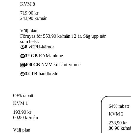
KVM 8
719,90
kr
243,90
kr
/mån
Välj plan
Förnyas för 553,90 kr/mån i 2 år. Säg upp när
som helst.
8
vCPU-kärnor
32 GB
RAM-minne
400 GB
NVMe-diskutrymme
32 TB
bandbredd
69% rabatt
KVM 1
64% rabatt
193,90
kr
KVM 2
60,90
kr
/mån
238,90
kr
86,90
kr
/må
Välj plan