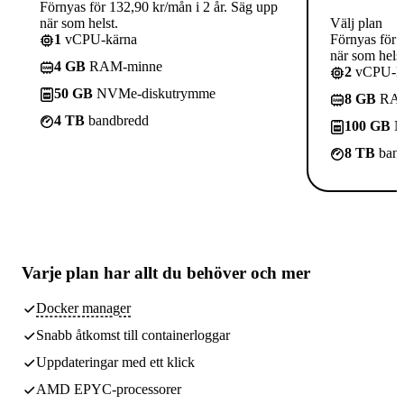
Förnyas för 132,90 kr/mån i 2 år. Säg upp
när som helst.
Välj plan
1
vCPU-kärna
Förnyas för 
när som helst
4 GB
RAM-minne
2
vCPU-kä
50 GB
NVMe-diskutrymme
8 GB
RAM
4 TB
bandbredd
100 GB
N
8 TB
band
Varje plan har
allt du behöver
och mer
Docker manager
Snabb åtkomst till containerloggar
Uppdateringar med ett klick
AMD EPYC-processorer