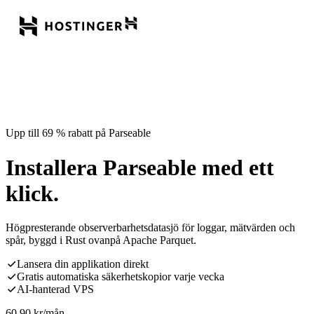
Upp till 69 % rabatt på Parseable
Installera Parseable med ett
klick.
Högpresterande observerbarhetsdatasjö för loggar, mätvärden och
spår, byggd i Rust ovanpå Apache Parquet.
Lansera din applikation direkt
Gratis automatiska säkerhetskopior varje vecka
AI-hanterad VPS
60,90
kr
/mån