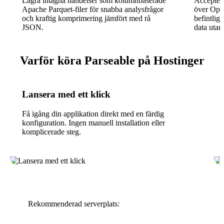
Lagra intagna händelser som kolumnbaserade
Acceptera
Apache Parquet-filer för snabba analysfrågor
över Open
och kraftig komprimering jämfört med rå
befintlig
JSON.
data utan
Varför köra Parseable på Hostinger
Lansera med ett klick
Få igång din applikation direkt med en färdig
konfiguration. Ingen manuell installation eller
komplicerade steg.
Rekommenderad serverplats: