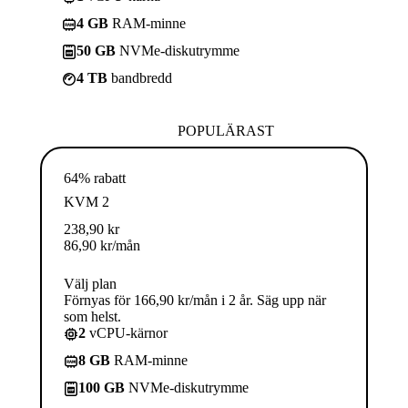
4 GB
RAM-minne
50 GB
NVMe-diskutrymme
4 TB
bandbredd
POPULÄRAST
64% rabatt
KVM 2
238,90
kr
86,90
kr
/mån
Välj plan
Förnyas för 166,90 kr/mån i 2 år. Säg upp när
som helst.
2
vCPU-kärnor
8 GB
RAM-minne
100 GB
NVMe-diskutrymme