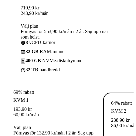
719,90
kr
243,90
kr
/mån
Välj plan
Förnyas för 553,90 kr/mån i 2 år. Säg upp när
som helst.
8
vCPU-kärnor
32 GB
RAM-minne
400 GB
NVMe-diskutrymme
32 TB
bandbredd
69% rabatt
KVM 1
64% rabatt
193,90
kr
KVM 2
60,90
kr
/mån
238,90
kr
86,90
kr
/må
Välj plan
Förnyas för 132,90 kr/mån i 2 år. Säg upp