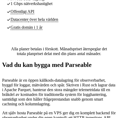
1 Gbps nätverkshastighet
Offentligt API
Datacenter
över hela världen
Gratis domän i 1 år
Alla planer betalas i förskott. Månadspriset återspeglar det
totala planpriset delat med din plans antal månader.
Vad du kan bygga med Parseable
Parseable är en öppen källkods-datalagring för observerbarhet,
byggd för loggar, mätvärden och spår. Skriven i Rust och lagrar data
i Apache Parquet, hanterar den stora mängder telemetridata till en
bråkdel av kostnaden för traditionella system för logghantering,
samtidigt som den håller frågeprestandan snabb genom smart
cachning och kolumnlagring.
Att själv hosta Parseable på en VPS ger dig en komplett backend för
observerbarhet under din egen kontroll: ett HTTP-ingestions-API