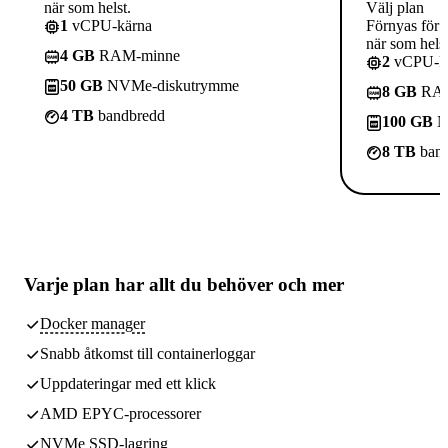
när som helst.
Välj plan
1
vCPU-kärna
Förnyas för 
när som helst
4 GB
RAM-minne
2
vCPU-kä
50 GB
NVMe-diskutrymme
8 GB
RAM
4 TB
bandbredd
100 GB
N
8 TB
band
Varje plan har
allt du behöver
och mer
Docker manager
Snabb åtkomst till containerloggar
Uppdateringar med ett klick
AMD EPYC-processorer
NVMe SSD-lagring