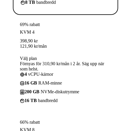
8 TB
bandbredd
69% rabatt
KVM 4
398,90
kr
121,90
kr
/mån
Välj plan
Förnyas för 310,90 kr/mån i 2 år. Säg upp när
som helst.
4
vCPU-kärnor
16 GB
RAM-minne
200 GB
NVMe-diskutrymme
16 TB
bandbredd
66% rabatt
KVM 8