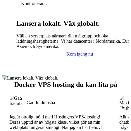
Kontrollerar...
Lansera lokalt. Väx globalt.
Välj en serverplats närmare din målgrupp och öka
laddningshastigheterna. Vi har datacenter i Nordamerika, Eur
Asien och Sydamerika.
Kom igång nu
Docker VPS hosting du kan lita på
Gad Iradufasha
Jag är otroligt nöjd med Hostingers VPS-hosting!
Allt g
Deras upptid är av högsta klass, vilket gör att min
chatbo
webbplats fungerar smidigt. När jag än har behövt
fråga.