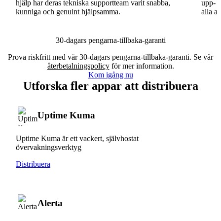
hjälp har deras tekniska supportteam varit snabba,
upp- o
kunniga och genuint hjälpsamma.
alla a
30-dagars pengarna-tillbaka-garanti
Prova riskfritt med vår 30-dagars pengarna-tillbaka-garanti. Se vår
återbetalningspolicy
för mer information.
Kom igång nu
Utforska fler appar att distribuera
Uptime Kuma
Uptime Kuma är ett vackert, självhostat
övervakningsverktyg
Distribuera
Alerta