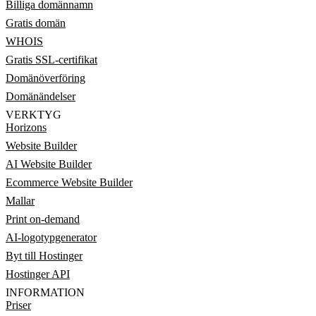
Billiga domännamn
Gratis domän
WHOIS
Gratis SSL-certifikat
Domänöverföring
Domänändelser
VERKTYG
Horizons
Website Builder
AI Website Builder
Ecommerce Website Builder
Mallar
Print on-demand
AI-logotypgenerator
Byt till Hostinger
Hostinger API
INFORMATION
Priser