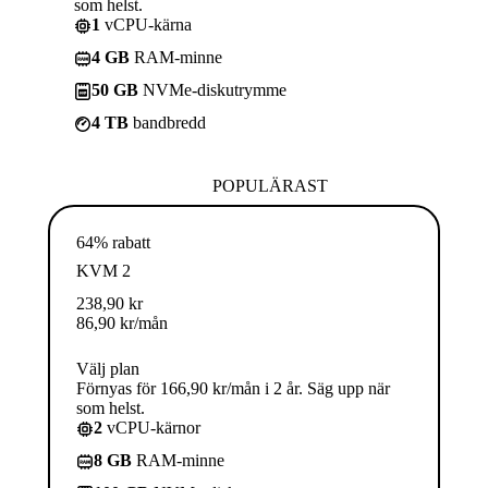
som helst.
1
vCPU-kärna
4 GB
RAM-minne
50 GB
NVMe-diskutrymme
4 TB
bandbredd
POPULÄRAST
64% rabatt
KVM 2
238,90
kr
86,90
kr
/mån
Välj plan
Förnyas för 166,90 kr/mån i 2 år. Säg upp när
som helst.
2
vCPU-kärnor
8 GB
RAM-minne