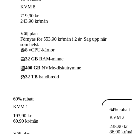
KVM 8
719,90
kr
243,90
kr
/mån
Välj plan
Förnyas för 553,90 kr/mån i 2 år. Säg upp när
som helst.
8
vCPU-kärnor
32 GB
RAM-minne
400 GB
NVMe-diskutrymme
32 TB
bandbredd
69% rabatt
KVM 1
64% rabatt
193,90
kr
KVM 2
60,90
kr
/mån
238,90
kr
86,90
kr
/må
Välj plan