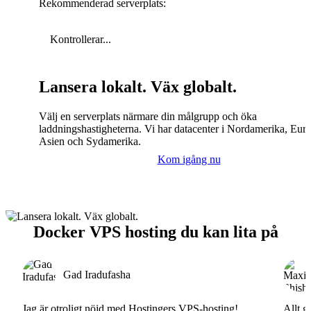
Rekommenderad serverplats:
Kontrollerar...
Lansera lokalt. Väx globalt.
Välj en serverplats närmare din målgrupp och öka
laddningshastigheterna. Vi har datacenter i Nordamerika, Eur
Asien och Sydamerika.
Kom igång nu
Docker VPS hosting du kan lita på
Gad Iradufasha
Jag är otroligt nöjd med Hostingers VPS-hosting!
Allt g