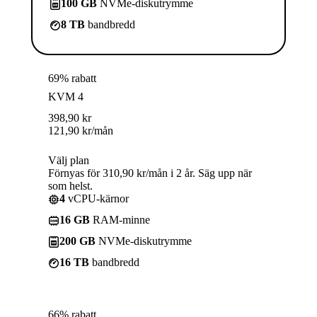
100 GB
NVMe-diskutrymme
8 TB
bandbredd
69% rabatt
KVM 4
398,90
kr
121,90
kr
/mån
Välj plan
Förnyas för 310,90 kr/mån i 2 år. Säg upp när
som helst.
4
vCPU-kärnor
16 GB
RAM-minne
200 GB
NVMe-diskutrymme
16 TB
bandbredd
66% rabatt