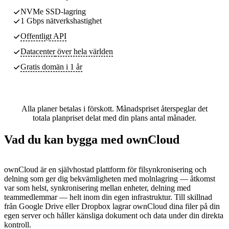
NVMe SSD-lagring
1 Gbps nätverkshastighet
Offentligt API
Datacenter
över hela världen
Gratis domän i 1 år
Alla planer betalas i förskott. Månadspriset återspeglar det
totala planpriset delat med din plans antal månader.
Vad du kan bygga med ownCloud
ownCloud är en självhostad plattform för filsynkronisering och
delning som ger dig bekvämligheten med molnlagring — åtkomst
var som helst, synkronisering mellan enheter, delning med
teammedlemmar — helt inom din egen infrastruktur. Till skillnad
från Google Drive eller Dropbox lagrar ownCloud dina filer på din
egen server och håller känsliga dokument och data under din direkta
kontroll.