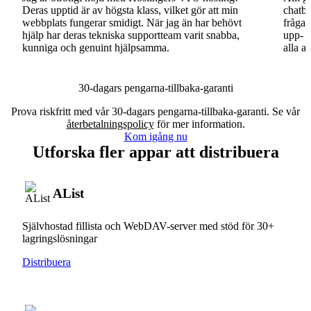
Deras upptid är av högsta klass, vilket gör att min
chatbo
webbplats fungerar smidigt. När jag än har behövt
fråga.
hjälp har deras tekniska supportteam varit snabba,
upp- o
kunniga och genuint hjälpsamma.
alla a
30-dagars pengarna-tillbaka-garanti
Prova riskfritt med vår 30-dagars pengarna-tillbaka-garanti. Se vår
återbetalningspolicy
för mer information.
Kom igång nu
Utforska fler appar att distribuera
AList
Självhostad fillista och WebDAV-server med stöd för 30+
lagringslösningar
Distribuera