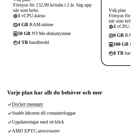
Förnyas för 132,90 kr/mån i 2 år. Säg upp
när som helst.
Välj plan
1
vCPU-kärna
Förnyas för 
när som helst
4 GB
RAM-minne
2
vCPU-kä
50 GB
NVMe-diskutrymme
8 GB
RAM
4 TB
bandbredd
100 GB
N
8 TB
band
Varje plan har
allt du behöver
och mer
Docker manager
Snabb åtkomst till containerloggar
Uppdateringar med ett klick
AMD EPYC-processorer