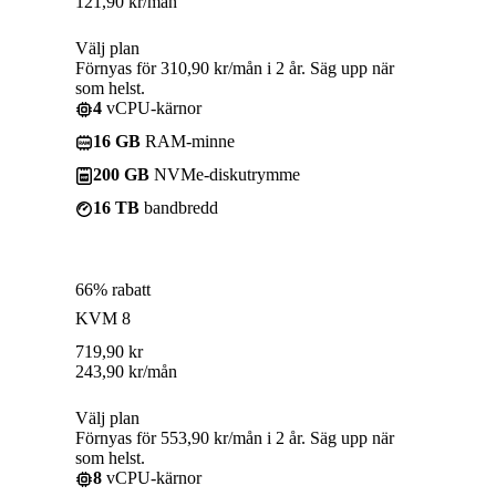
121,90
kr
/mån
Välj plan
Förnyas för 310,90 kr/mån i 2 år. Säg upp när
som helst.
4
vCPU-kärnor
16 GB
RAM-minne
200 GB
NVMe-diskutrymme
16 TB
bandbredd
66% rabatt
KVM 8
719,90
kr
243,90
kr
/mån
Välj plan
Förnyas för 553,90 kr/mån i 2 år. Säg upp när
som helst.
8
vCPU-kärnor