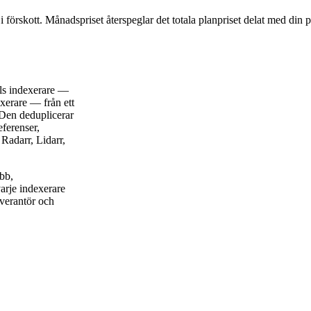
 i förskott. Månadspriset återspeglar det totala planpriset delat med din 
ls indexerare —
xerare — från ett
 Den deduplicerar
eferenser,
Radarr, Lidarr,
bb,
varje indexerare
everantör och