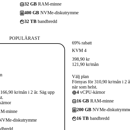
32 GB
RAM-minne
400 GB
NVMe-diskutrymme
32 TB
bandbredd
POPULÄRAST
69% rabatt
KVM 4
398,90
kr
121,90
kr
/mån
ån
Välj plan
Förnyas för 310,90 kr/mån i 2 å
när som helst.
 166,90 kr/mån i 2 år. Säg upp
4
vCPU-kärnor
t.
16 GB
RAM-minne
ärnor
200 GB
NVMe-diskutrymm
M-minne
16 TB
bandbredd
VMe-diskutrymme
dbredd