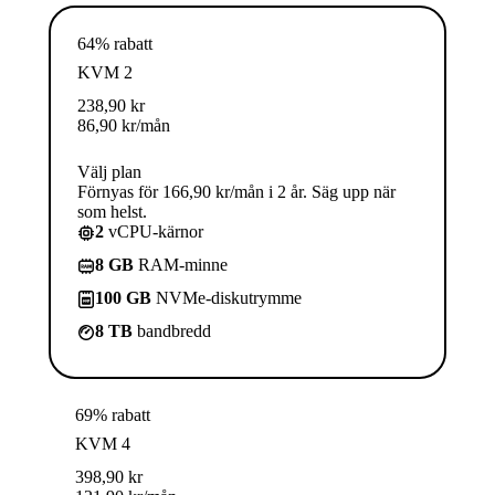
64% rabatt
KVM 2
238,90
kr
86,90
kr
/mån
Välj plan
Förnyas för 166,90 kr/mån i 2 år. Säg upp när
som helst.
2
vCPU-kärnor
8 GB
RAM-minne
100 GB
NVMe-diskutrymme
8 TB
bandbredd
69% rabatt
KVM 4
398,90
kr