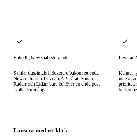
Enhetlig Newznab-slutpunkt
Leverant
Samlar dussintals indexerare bakom ett enda
Känner ig
Newznab- och Torznab-API så att Sonarr,
indexerar
Radarr och Lidarr bara behöver en enda post
prioritet
istället för många.
träffen p
Lansera med ett klick