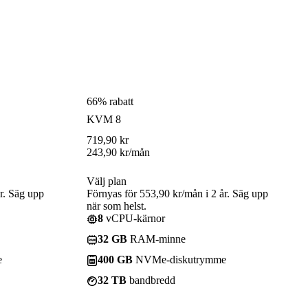
66% rabatt
KVM 8
719,90
kr
243,90
kr
/mån
Välj plan
r. Säg upp
Förnyas för 553,90 kr/mån i 2 år. Säg upp
när som helst.
8
vCPU-kärnor
32 GB
RAM-minne
e
400 GB
NVMe-diskutrymme
32 TB
bandbredd