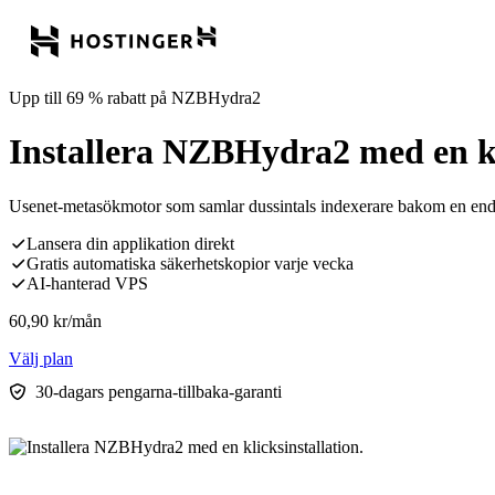
Upp till 69 % rabatt på NZBHydra2
Installera NZBHydra2 med en kli
Usenet-metasökmotor som samlar dussintals indexerare bakom en end
Lansera din applikation direkt
Gratis automatiska säkerhetskopior varje vecka
AI-hanterad VPS
60,90
kr
/mån
Välj plan
30-dagars pengarna-tillbaka-garanti