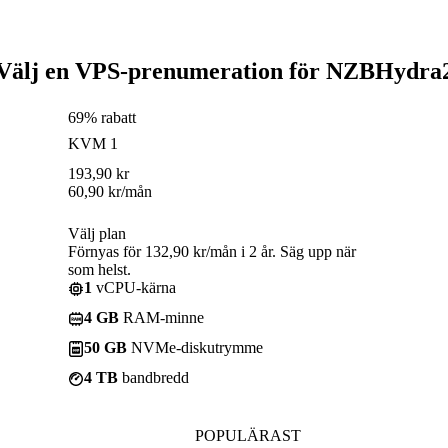
Välj en VPS-prenumeration för NZBHydra
69% rabatt
KVM 1
193,90
kr
60,90
kr
/mån
Välj plan
Förnyas för 132,90 kr/mån i 2 år. Säg upp när
som helst.
1
vCPU-kärna
4 GB
RAM-minne
50 GB
NVMe-diskutrymme
4 TB
bandbredd
POPULÄRAST