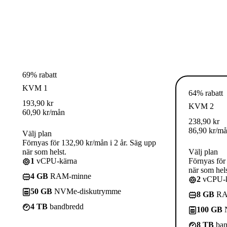
69% rabatt
KVM 1
64% rabatt
193,90
kr
KVM 2
60,90
kr
/mån
238,90
kr
86,90
kr
/m
Välj plan
Förnyas för 132,90 kr/mån i 2 år. Säg upp
när som helst.
Välj plan
1
vCPU-kärna
Förnyas för
när som hels
4 GB
RAM-minne
2
vCPU-k
50 GB
NVMe-diskutrymme
8 GB
RA
4 TB
bandbredd
100 GB
N
8 TB
ban