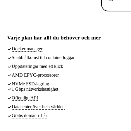
Varje plan har
allt du behöver
och mer
Docker manager
Snabb åtkomst till containerloggar
Uppdateringar med ett klick
AMD EPYC-processorer
NVMe SSD-lagring
1 Gbps nätverkshastighet
Offentligt API
Datacenter
över hela världen
Gratis domän i 1 år