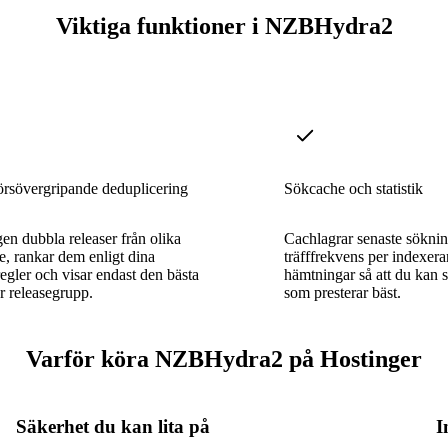
Viktiga funktioner i NZBHydra2
örsövergripande deduplicering
Sökcache och statistik
en dubbla releaser från olika
Cachlagrar senaste söknin
e, rankar dem enligt dina
träfffrekvens per indexerar
sregler och visar endast den bästa
hämtningar så att du kan s
er releasegrupp.
som presterar bäst.
Varför köra NZBHydra2 på Hostinger
Säkerhet du kan lita på
I