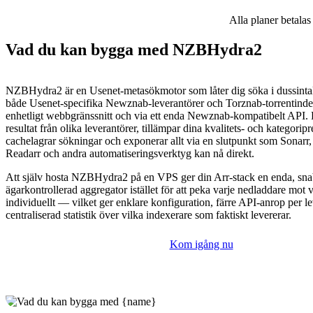
Alla planer betalas
Vad du kan bygga med NZBHydra2
NZBHydra2 är en Usenet-metasökmotor som låter dig söka i dussinta
både Usenet-specifika Newznab-leverantörer och Torznab-torrentinde
enhetligt webbgränssnitt och via ett enda Newznab-kompatibelt API.
resultat från olika leverantörer, tillämpar dina kvalitets- och kategoripr
cachelagrar sökningar och exponerar allt via en slutpunkt som Sonarr, 
Readarr och andra automatiseringsverktyg kan nå direkt.
Att själv hosta NZBHydra2 på en VPS ger din Arr-stack en enda, sna
ägarkontrollerad aggregator istället för att peka varje nedladdare mot 
individuellt — vilket ger enklare konfiguration, färre API-anrop per l
centraliserad statistik över vilka indexerare som faktiskt levererar.
Kom igång nu