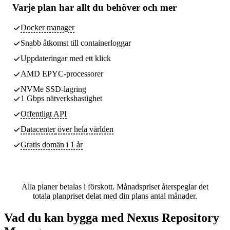
Varje plan har
allt du behöver
och mer
Docker manager
Snabb åtkomst till containerloggar
Uppdateringar med ett klick
AMD EPYC-processorer
NVMe SSD-lagring
1 Gbps nätverkshastighet
Offentligt API
Datacenter
över hela världen
Gratis domän i 1 år
Alla planer betalas i förskott. Månadspriset återspeglar det
totala planpriset delat med din plans antal månader.
Vad du kan bygga med Nexus Repository