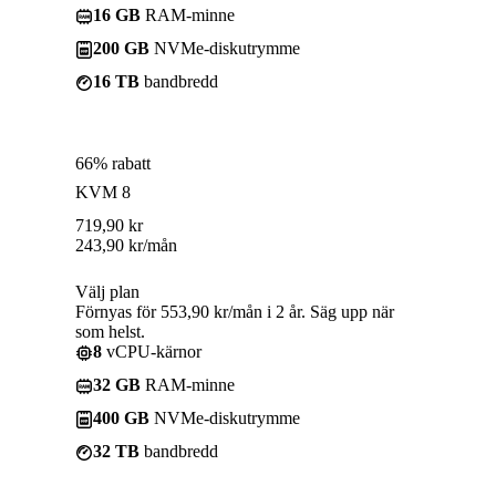
16 GB
RAM-minne
200 GB
NVMe-diskutrymme
16 TB
bandbredd
66% rabatt
KVM 8
719,90
kr
243,90
kr
/mån
Välj plan
Förnyas för 553,90 kr/mån i 2 år. Säg upp när
som helst.
8
vCPU-kärnor
32 GB
RAM-minne
400 GB
NVMe-diskutrymme
32 TB
bandbredd