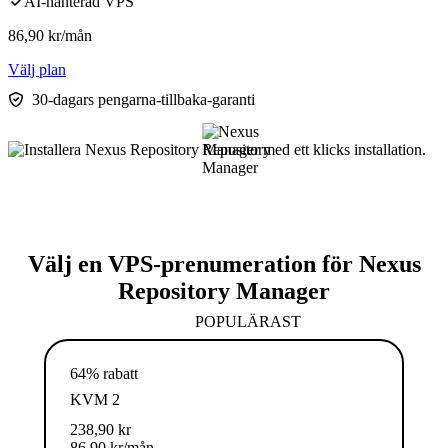
AI-hanterad VPS
86,90
kr
/mån
Välj plan
30-dagars pengarna-tillbaka-garanti
Välj en VPS-prenumeration för Nexus
Repository Manager
POPULÄRAST
64% rabatt
KVM 2
238,90
kr
86,90
kr
/mån