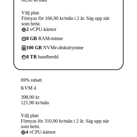
Välj plan
Förnyas för 166,90 kr/mån i 2 år. Säg upp när
som helst.
2
vCPU-kärnor
8 GB
RAM-minne
100 GB
NVMe-diskutrymme
8 TB
bandbredd
69% rabatt
KVM 4
398,90
kr
121,90
kr
/mån
Välj plan
Förnyas för 310,90 kr/mån i 2 år. Säg upp när
som helst.
4
vCPU-kärnor