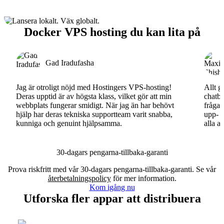
Docker VPS hosting du kan lita på
Gad Iradufasha
Jag är otroligt nöjd med Hostingers VPS-hosting!
Allt g
Deras upptid är av högsta klass, vilket gör att min
chatbo
webbplats fungerar smidigt. När jag än har behövt
fråga.
hjälp har deras tekniska supportteam varit snabba,
upp- o
kunniga och genuint hjälpsamma.
alla a
30-dagars pengarna-tillbaka-garanti
Prova riskfritt med vår 30-dagars pengarna-tillbaka-garanti. Se vår
återbetalningspolicy
för mer information.
Kom igång nu
Utforska fler appar att distribuera