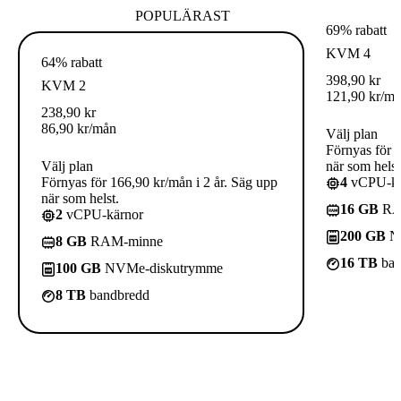
POPULÄRAST
69% rabatt
KVM 4
64% rabatt
398,90
kr
KVM 2
121,90
kr
/m
238,90
kr
86,90
kr
/mån
Välj plan
Förnyas för 3
Välj plan
när som helst
Förnyas för 166,90 kr/mån i 2 år. Säg upp
4
vCPU-kä
när som helst.
16 GB
RA
2
vCPU-kärnor
200 GB
NV
8 GB
RAM-minne
16 TB
ban
100 GB
NVMe-diskutrymme
8 TB
bandbredd