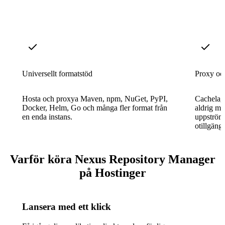
Universellt formatstöd
Proxy oc
Hosta och proxya Maven, npm, NuGet, PyPI,
Cachelagr
Docker, Helm, Go och många fler format från
aldrig mi
en enda instans.
uppströms
otillgängl
Varför köra Nexus Repository Manager
på Hostinger
Lansera med ett klick