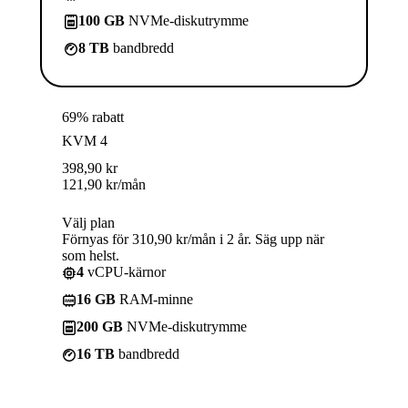
100 GB
NVMe-diskutrymme
8 TB
bandbredd
69% rabatt
KVM 4
398,90
kr
121,90
kr
/mån
Välj plan
Förnyas för 310,90 kr/mån i 2 år. Säg upp när
som helst.
4
vCPU-kärnor
16 GB
RAM-minne
200 GB
NVMe-diskutrymme
16 TB
bandbredd