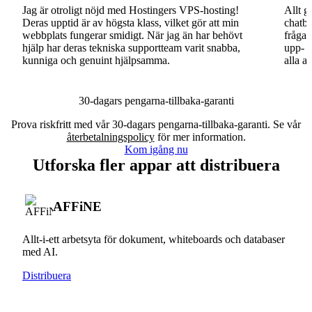
Jag är otroligt nöjd med Hostingers VPS-hosting!
Allt g
Deras upptid är av högsta klass, vilket gör att min
chatbo
webbplats fungerar smidigt. När jag än har behövt
fråga.
hjälp har deras tekniska supportteam varit snabba,
upp- o
kunniga och genuint hjälpsamma.
alla a
30-dagars pengarna-tillbaka-garanti
Prova riskfritt med vår 30-dagars pengarna-tillbaka-garanti. Se vår
återbetalningspolicy
för mer information.
Kom igång nu
Utforska fler appar att distribuera
AFFiNE
Allt-i-ett arbetsyta för dokument, whiteboards och databaser
med AI.
Distribuera