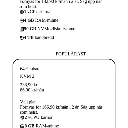
Förnyas för 132,90 kr/mån i 2 år. Säg upp när
som helst.
1
vCPU-kärna
4 GB
RAM-minne
50 GB
NVMe-diskutrymme
4 TB
bandbredd
POPULÄRAST
64% rabatt
KVM 2
238,90
kr
86,90
kr
/mån
Välj plan
Förnyas för 166,90 kr/mån i 2 år. Säg upp när
som helst.
2
vCPU-kärnor
8 GB
RAM-minne