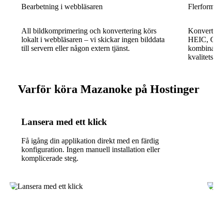
Bearbetning i webbläsaren
Flerforma
All bildkomprimering och konvertering körs
Konverte
lokalt i webbläsaren – vi skickar ingen bilddata
HEIC, GI
till servern eller någon extern tjänst.
kombinat
kvalitetsi
Varför köra Mazanoke på Hostinger
Lansera med ett klick
Få igång din applikation direkt med en färdig
konfiguration. Ingen manuell installation eller
komplicerade steg.