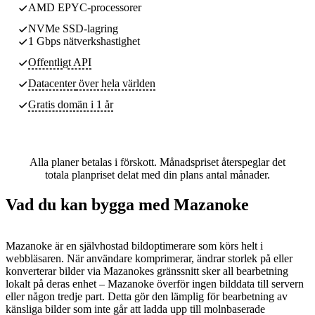
AMD EPYC-processorer
NVMe SSD-lagring
1 Gbps nätverkshastighet
Offentligt API
Datacenter
över hela världen
Gratis domän i 1 år
Alla planer betalas i förskott. Månadspriset återspeglar det
totala planpriset delat med din plans antal månader.
Vad du kan bygga med Mazanoke
Mazanoke är en självhostad bildoptimerare som körs helt i
webbläsaren. När användare komprimerar, ändrar storlek på eller
konverterar bilder via Mazanokes gränssnitt sker all bearbetning
lokalt på deras enhet – Mazanoke överför ingen bilddata till servern
eller någon tredje part. Detta gör den lämplig för bearbetning av
känsliga bilder som inte går att ladda upp till molnbaserade