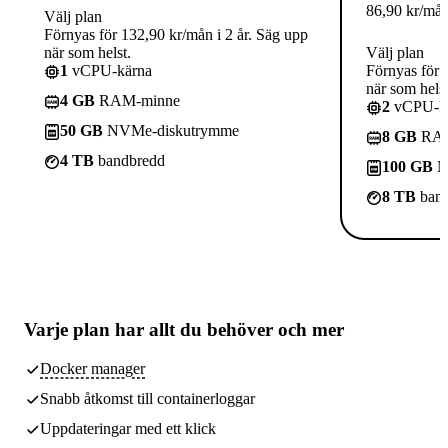
86,90
kr
/må
Välj plan
Förnyas för 132,90 kr/mån i 2 år. Säg upp
när som helst.
Välj plan
1
vCPU-kärna
Förnyas för 
när som helst
4 GB
RAM-minne
2
vCPU-kä
50 GB
NVMe-diskutrymme
8 GB
RAM
4 TB
bandbredd
100 GB
N
8 TB
band
Varje plan har
allt du behöver
och mer
Docker manager
Snabb åtkomst till containerloggar
Uppdateringar med ett klick