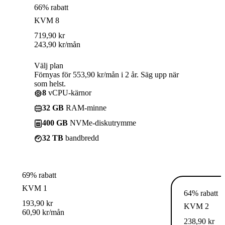
66% rabatt
KVM 8
719,90
kr
243,90
kr
/mån
Välj plan
Förnyas för 553,90 kr/mån i 2 år. Säg upp när
som helst.
8
vCPU-kärnor
32 GB
RAM-minne
400 GB
NVMe-diskutrymme
32 TB
bandbredd
69% rabatt
KVM 1
64% rabatt
193,90
kr
KVM 2
60,90
kr
/mån
238,90
kr