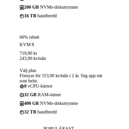
200 GB
NVMe-diskutrymme
16 TB
bandbredd
66% rabatt
KVM 8
719,90
kr
243,90
kr
/mån
Välj plan
Förnyas för 553,90 kr/mån i 2 år. Säg upp när
som helst.
8
vCPU-kärnor
32 GB
RAM-minne
400 GB
NVMe-diskutrymme
32 TB
bandbredd
POPULÄRAST