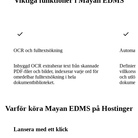
Viktiga funktioner i Mayan EDMS
OCR och fulltextsökning
Automatis
Inbyggd OCR extraherar text från skannade
Definier
PDF-filer och bilder, indexerar varje ord för
villkorsst
omedelbar fulltextsökning i hela
och utlös
dokumentbiblioteket.
dokument
Varför köra Mayan EDMS på Hostinger
Lansera med ett klick