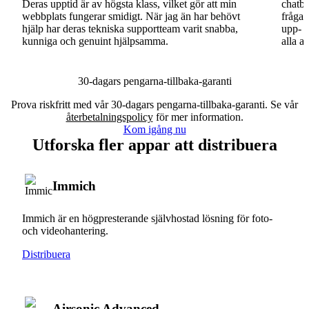
Deras upptid är av högsta klass, vilket gör att min
chatbo
webbplats fungerar smidigt. När jag än har behövt
fråga.
hjälp har deras tekniska supportteam varit snabba,
upp- o
kunniga och genuint hjälpsamma.
alla a
30-dagars pengarna-tillbaka-garanti
Prova riskfritt med vår 30-dagars pengarna-tillbaka-garanti. Se vår
återbetalningspolicy
för mer information.
Kom igång nu
Utforska fler appar att distribuera
Immich
Immich är en högpresterande självhostad lösning för foto-
och videohantering.
Distribuera
Airsonic Advanced