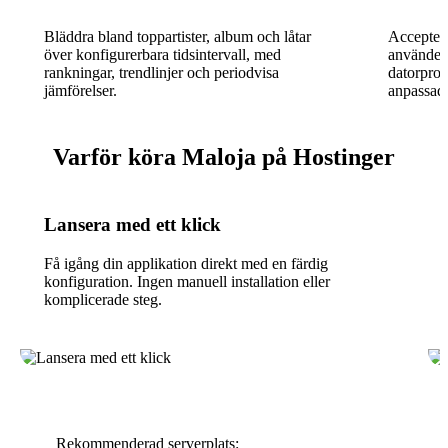
Bläddra bland toppartister, album och låtar
Acceptera
över konfigurerbara tidsintervall, med
använder
rankningar, trendlinjer och periodvisa
datorprog
jämförelser.
anpassade
Varför köra Maloja på Hostinger
Lansera med ett klick
Få igång din applikation direkt med en färdig
konfiguration. Ingen manuell installation eller
komplicerade steg.
Rekommenderad serverplats: