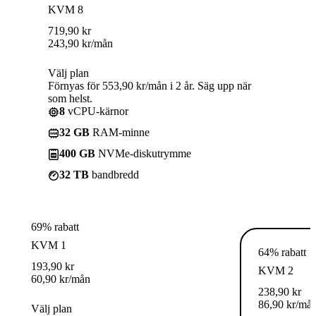
KVM 8
719,90
kr
243,90
kr
/mån
Välj plan
Förnyas för 553,90 kr/mån i 2 år. Säg upp när
som helst.
8
vCPU-kärnor
32 GB
RAM-minne
400 GB
NVMe-diskutrymme
32 TB
bandbredd
69% rabatt
KVM 1
64% rabatt
193,90
kr
KVM 2
60,90
kr
/mån
238,90
kr
86,90
kr
/må
Välj plan