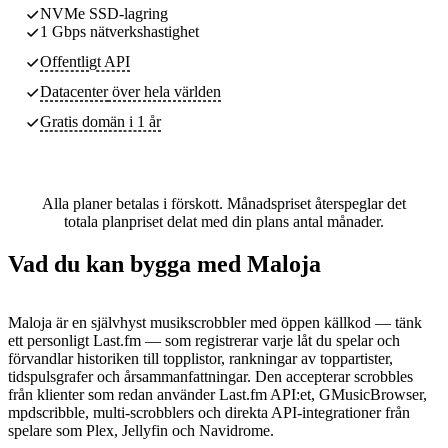
NVMe SSD-lagring
1 Gbps nätverkshastighet
Offentligt API
Datacenter
över hela världen
Gratis domän i 1 år
Alla planer betalas i förskott. Månadspriset återspeglar det
totala planpriset delat med din plans antal månader.
Vad du kan bygga med Maloja
Maloja är en självhyst musikscrobbler med öppen källkod — tänk
ett personligt Last.fm — som registrerar varje låt du spelar och
förvandlar historiken till topplistor, rankningar av toppartister,
tidspulsgrafer och årsammanfattningar. Den accepterar scrobbles
från klienter som redan använder Last.fm API:et, GMusicBrowser,
mpdscribble, multi-scrobblers och direkta API-integrationer från
spelare som Plex, Jellyfin och Navidrome.