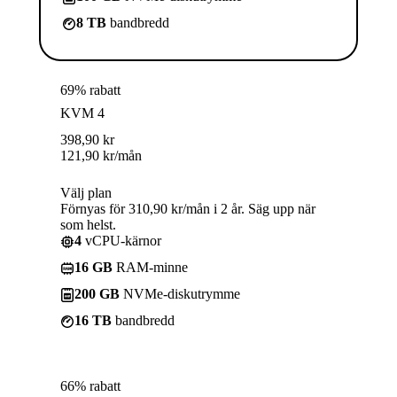
8 TB
bandbredd
69% rabatt
KVM 4
398,90
kr
121,90
kr
/mån
Välj plan
Förnyas för 310,90 kr/mån i 2 år. Säg upp när
som helst.
4
vCPU-kärnor
16 GB
RAM-minne
200 GB
NVMe-diskutrymme
16 TB
bandbredd
66% rabatt