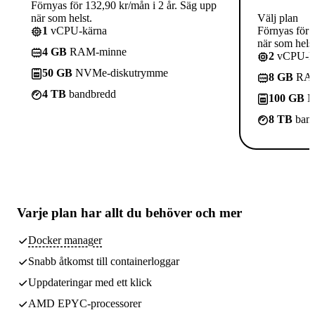
Förnyas för 132,90 kr/mån i 2 år. Säg upp
när som helst.
Välj plan
1
vCPU-kärna
Förnyas för 
när som helst
4 GB
RAM-minne
2
vCPU-kä
50 GB
NVMe-diskutrymme
8 GB
RAM
4 TB
bandbredd
100 GB
N
8 TB
band
Varje plan har
allt du behöver
och mer
Docker manager
Snabb åtkomst till containerloggar
Uppdateringar med ett klick
AMD EPYC-processorer