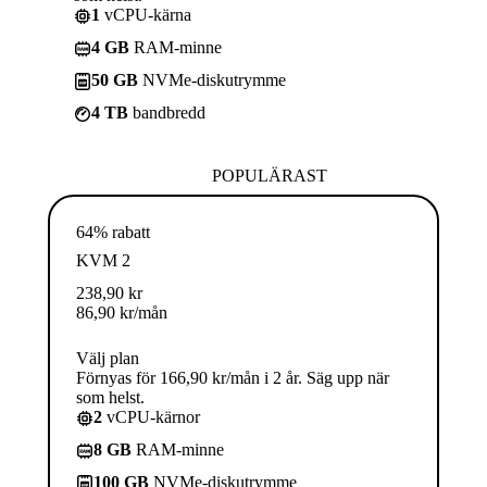
1
vCPU-kärna
4 GB
RAM-minne
50 GB
NVMe-diskutrymme
4 TB
bandbredd
POPULÄRAST
64% rabatt
KVM 2
238,90
kr
86,90
kr
/mån
Välj plan
Förnyas för 166,90 kr/mån i 2 år. Säg upp när
som helst.
2
vCPU-kärnor
8 GB
RAM-minne
100 GB
NVMe-diskutrymme