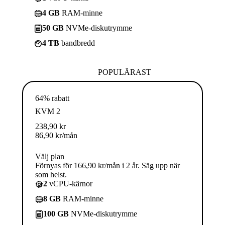
4 GB
RAM-minne
50 GB
NVMe-diskutrymme
4 TB
bandbredd
POPULÄRAST
64% rabatt
KVM 2
238,90
kr
86,90
kr
/mån
Välj plan
Förnyas för 166,90 kr/mån i 2 år. Säg upp när
som helst.
2
vCPU-kärnor
8 GB
RAM-minne
100 GB
NVMe-diskutrymme