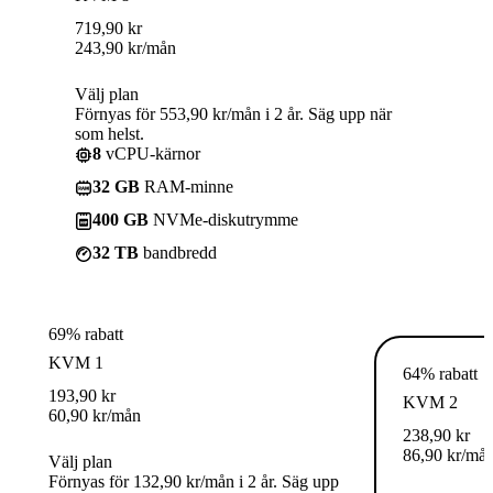
719,90
kr
243,90
kr
/mån
Välj plan
Förnyas för 553,90 kr/mån i 2 år. Säg upp när
som helst.
8
vCPU-kärnor
32 GB
RAM-minne
400 GB
NVMe-diskutrymme
32 TB
bandbredd
69% rabatt
KVM 1
64% rabatt
193,90
kr
KVM 2
60,90
kr
/mån
238,90
kr
86,90
kr
/må
Välj plan
Förnyas för 132,90 kr/mån i 2 år. Säg upp