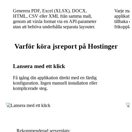
Generera PDF, Excel (XLSX), DOCX,
Varje ma
HTML, CSV eller XML från samma mall,
applikati
genom att växla format via en API-parameter
tillbaka 
utan att behöva underhålla separata layouter.
frikoppla
Varför köra jsreport på Hostinger
Lansera med ett klick
Få igång din applikation direkt med en färdig
konfiguration. Ingen manuell installation eller
komplicerade steg.
Rekommenderad serverplats: