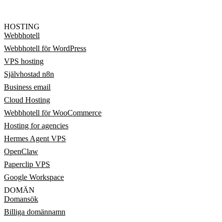
HOSTING
Webbhotell
Webbhotell för WordPress
VPS hosting
Självhostad n8n
Business email
Cloud Hosting
Webbhotell för WooCommerce
Hosting for agencies
Hermes Agent VPS
OpenClaw
Paperclip VPS
Google Workspace
DOMÄN
Domansök
Billiga domännamn