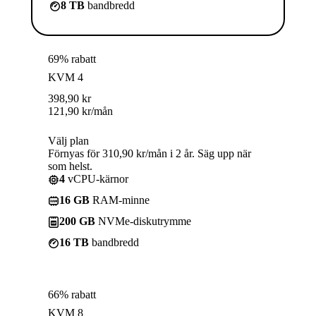
8 TB
bandbredd
69% rabatt
KVM 4
398,90
kr
121,90
kr
/mån
Välj plan
Förnyas för 310,90 kr/mån i 2 år. Säg upp när
som helst.
4
vCPU-kärnor
16 GB
RAM-minne
200 GB
NVMe-diskutrymme
16 TB
bandbredd
66% rabatt
KVM 8