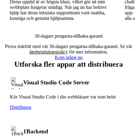
Deras upptid är av högsta klass, vilket gör att min
chatbo
webbplats fungerar smidigt. När jag än har behövt
fråga.
hjälp har deras tekniska supportteam varit snabba,
upp- o
kunniga och genuint hjälpsamma.
alla a
30-dagars pengarna-tillbaka-garanti
Prova riskfritt med vår 30-dagars pengarna-tillbaka-garanti. Se vår
återbetalningspolicy
för mer information.
Kom igång nu
Utforska fler appar att distribuera
Visual Studio Code Server
Kör Visual Studio Code i din webbläsare var som helst
Distribuera
1Backend