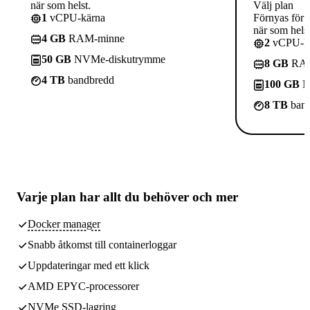
när som helst.
Välj plan
1
vCPU-kärna
Förnyas för 
när som helst
4 GB
RAM-minne
2
vCPU-kä
50 GB
NVMe-diskutrymme
8 GB
RAM
4 TB
bandbredd
100 GB
N
8 TB
band
Varje plan har
allt du behöver
och mer
Docker manager
Snabb åtkomst till containerloggar
Uppdateringar med ett klick
AMD EPYC-processorer
NVMe SSD-lagring