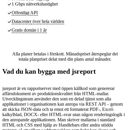
1 Gbps nätverkshastighet
Offentligt API
Datacenter
över hela världen
Gratis domän i 1 år
Alla planer betalas i förskott. Månadspriset återspeglar det
totala planpriset delat med din plans antal månader.
Vad du kan bygga med jsreport
jsreport är en rapportserver med öppen källkod som genererar
affärsdokument av produktionskvalitet från HTML-mallar.
Utvecklingsteam använder den som en delad tjänst som alla
applikationer i organisationen kan anropa via REST API – genom
att skicka JSON-data och ta emot ett formaterat PDF-, Excel-
kalkylblad, DOCX- eller HTML-svar utan någon renderingslogik i
den anropande applikationen. Man skriver mallarna i standard
HTML och CSS med hjälp av Handlebars eller andra stödda