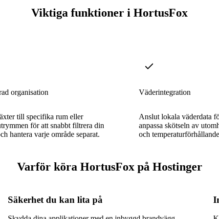
Viktiga funktioner i HortusFox
rad organisation
Väderintegration
äxter till specifika rum eller
Anslut lokala väderdata fö
rymmen för att snabbt filtrera din
anpassa skötseln av utomh
ch hantera varje område separat.
och temperaturförhållande
Varför köra HortusFox på Hostinger
Säkerhet du kan lita på
I
Skydda dina applikationer med en inbyggd brandvägg,
K