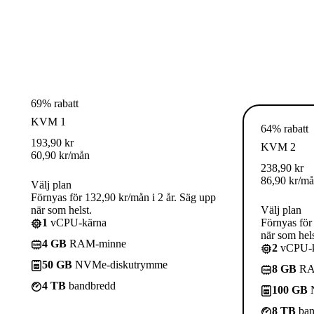
69% rabatt
KVM 1
64% rabatt
193,90
kr
KVM 2
60,90
kr
/mån
238,90
kr
86,90
kr
/m
Välj plan
Förnyas för 132,90 kr/mån i 2 år. Säg upp
när som helst.
Välj plan
1
vCPU-kärna
Förnyas för
när som hels
4 GB
RAM-minne
2
vCPU-k
50 GB
NVMe-diskutrymme
8 GB
RA
4 TB
bandbredd
100 GB
N
8 TB
ban