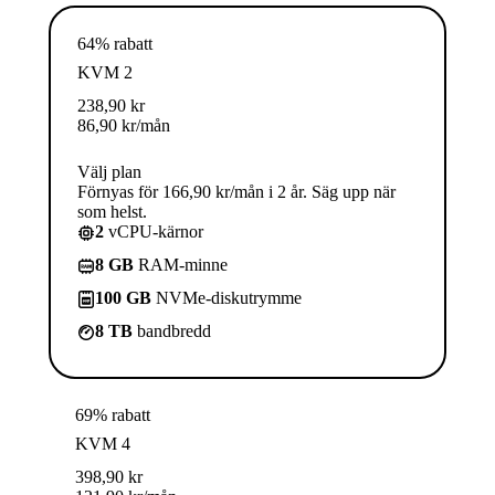
64% rabatt
KVM 2
238,90
kr
86,90
kr
/mån
Välj plan
Förnyas för 166,90 kr/mån i 2 år. Säg upp när
som helst.
2
vCPU-kärnor
8 GB
RAM-minne
100 GB
NVMe-diskutrymme
8 TB
bandbredd
69% rabatt
KVM 4
398,90
kr