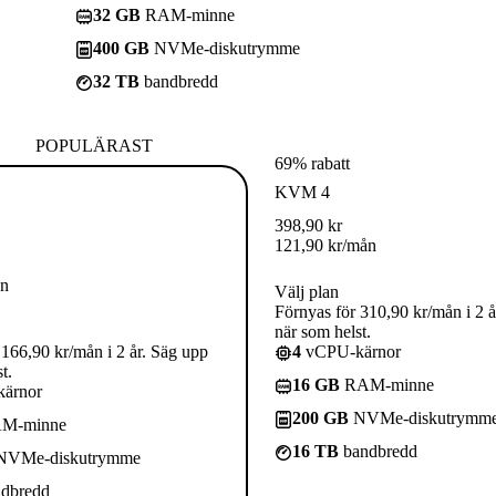
32 GB
RAM-minne
400 GB
NVMe-diskutrymme
32 TB
bandbredd
POPULÄRAST
69% rabatt
KVM 4
398,90
kr
121,90
kr
/mån
ån
Välj plan
Förnyas för 310,90 kr/mån i 2 å
när som helst.
 166,90 kr/mån i 2 år. Säg upp
4
vCPU-kärnor
t.
16 GB
RAM-minne
ärnor
200 GB
NVMe-diskutrymm
M-minne
16 TB
bandbredd
VMe-diskutrymme
dbredd