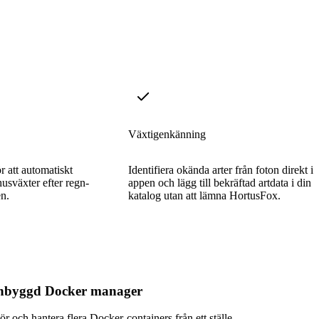
Växtigenkänning
r att automatiskt
Identifiera okända arter från foton direkt i
usväxter efter regn-
appen och lägg till bekräftad artdata i din
n.
katalog utan att lämna HortusFox.
nbyggd Docker manager
ör och hantera flera Docker-containers från ett ställe.