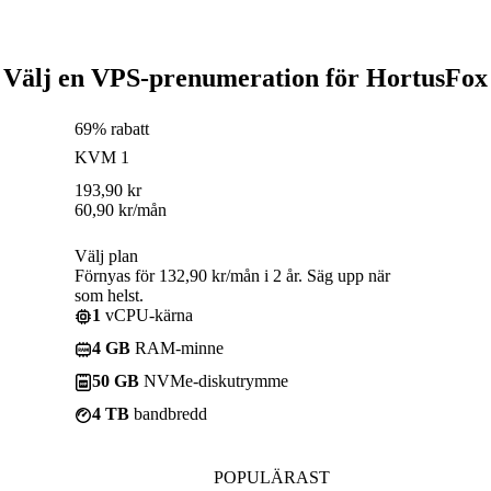
Välj en VPS-prenumeration för HortusFox
69% rabatt
KVM 1
193,90
kr
60,90
kr
/mån
Välj plan
Förnyas för 132,90 kr/mån i 2 år. Säg upp när
som helst.
1
vCPU-kärna
4 GB
RAM-minne
50 GB
NVMe-diskutrymme
4 TB
bandbredd
POPULÄRAST