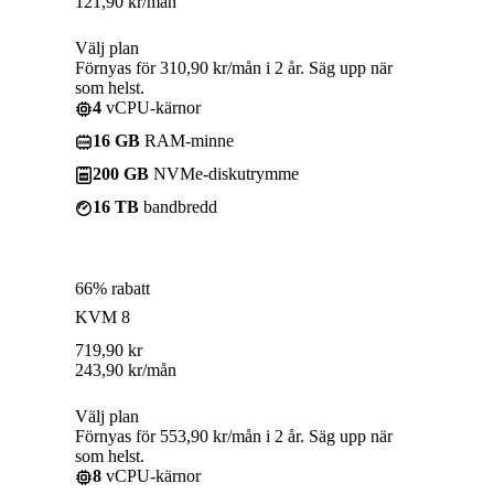
121,90
kr
/mån
Välj plan
Förnyas för 310,90 kr/mån i 2 år. Säg upp när
som helst.
4
vCPU-kärnor
16 GB
RAM-minne
200 GB
NVMe-diskutrymme
16 TB
bandbredd
66% rabatt
KVM 8
719,90
kr
243,90
kr
/mån
Välj plan
Förnyas för 553,90 kr/mån i 2 år. Säg upp när
som helst.
8
vCPU-kärnor