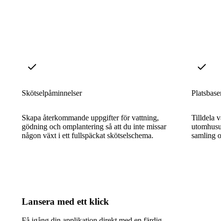
Skötselpåminnelser
Platsbase
Skapa återkommande uppgifter för vattning,
Tilldela v
gödning och omplantering så att du inte missar
utomhusut
någon växt i ett fullspäckat skötselschema.
samling o
Lansera med ett klick
Få igång din applikation direkt med en färdig