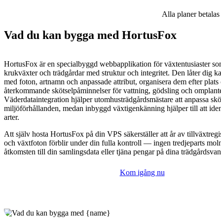
Alla planer betalas
Vad du kan bygga med HortusFox
HortusFox är en specialbyggd webbapplikation för växtentusiaster som
krukväxter och trädgårdar med struktur och integritet. Den låter dig ka
med foton, artnamn och anpassade attribut, organisera dem efter plats o
återkommande skötselpåminnelser för vattning, gödsling och omplant
Väderdataintegration hjälper utomhusträdgårdsmästare att anpassa skö
miljöförhållanden, medan inbyggd växtigenkänning hjälper till att ide
arter.
Att själv hosta HortusFox på din VPS säkerställer att år av tillväxtregis
och växtfoton förblir under din fulla kontroll — ingen tredjeparts mol
åtkomsten till din samlingsdata eller tjäna pengar på dina trädgårdsvan
Kom igång nu