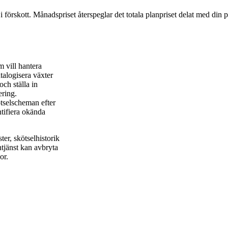
 i förskott. Månadspriset återspeglar det totala planpriset delat med din 
 vill hantera
talogisera växter
ch ställa in
ering.
tselscheman efter
ntifiera okända
ter, skötselhistorik
ntjänst kan avbryta
or.