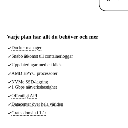
Varje plan har
allt du behöver
och mer
Docker manager
Snabb åtkomst till containerloggar
Uppdateringar med ett klick
AMD EPYC-processorer
NVMe SSD-lagring
1 Gbps nätverkshastighet
Offentligt API
Datacenter
över hela världen
Gratis domän i 1 år