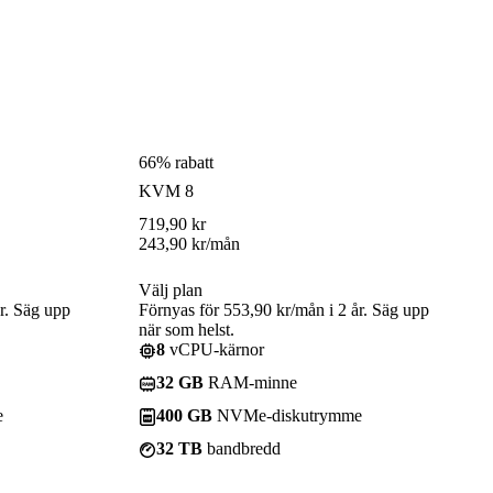
66% rabatt
KVM 8
719,90
kr
243,90
kr
/mån
Välj plan
r. Säg upp
Förnyas för 553,90 kr/mån i 2 år. Säg upp
när som helst.
8
vCPU-kärnor
32 GB
RAM-minne
e
400 GB
NVMe-diskutrymme
32 TB
bandbredd