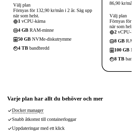
86,90
kr
/må
Välj plan
Förnyas för 132,90 kr/mån i 2 år. Säg upp
när som helst.
Välj plan
1
vCPU-kärna
Förnyas för 
när som helst
4 GB
RAM-minne
2
vCPU-kä
50 GB
NVMe-diskutrymme
8 GB
RAM
4 TB
bandbredd
100 GB
N
8 TB
band
Varje plan har
allt du behöver
och mer
Docker manager
Snabb åtkomst till containerloggar
Uppdateringar med ett klick