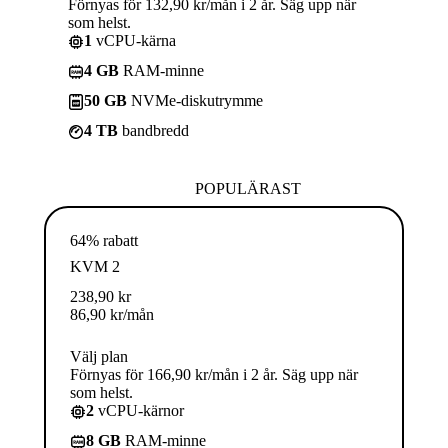
Förnyas för 132,90 kr/mån i 2 år. Säg upp när
som helst.
1
vCPU-kärna
4 GB
RAM-minne
50 GB
NVMe-diskutrymme
4 TB
bandbredd
POPULÄRAST
64% rabatt
KVM 2
238,90
kr
86,90
kr
/mån
Välj plan
Förnyas för 166,90 kr/mån i 2 år. Säg upp när
som helst.
2
vCPU-kärnor
8 GB
RAM-minne