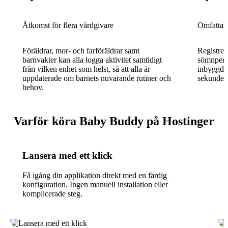
Åtkomst för flera vårdgivare
Omfattand
Föräldrar, mor- och farföräldrar samt
Registrer
barnvakter kan alla logga aktivitet samtidigt
sömnperi
från vilken enhet som helst, så att alla är
inbyggda 
uppdaterade om barnets nuvarande rutiner och
sekunder 
behov.
Varför köra Baby Buddy på Hostinger
Lansera med ett klick
Få igång din applikation direkt med en färdig
konfiguration. Ingen manuell installation eller
komplicerade steg.