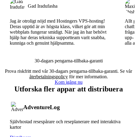
Gad Iradufasha
Jag är otroligt nöjd med Hostingers VPS-hosting!
Allt g
Deras upptid är av högsta klass, vilket gör att min
chatbo
webbplats fungerar smidigt. När jag än har behövt
fråga.
hjälp har deras tekniska supportteam varit snabba,
upp- o
kunniga och genuint hjälpsamma.
alla a
30-dagars pengarna-tillbaka-garanti
Prova riskfritt med vår 30-dagars pengarna-tillbaka-garanti. Se vår
återbetalningspolicy
för mer information.
Kom igång nu
Utforska fler appar att distribuera
AdventureLog
Självhostad resespårare och reseplanerare med interaktiva
kartor