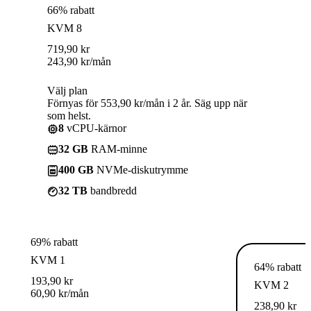
66% rabatt
KVM 8
719,90
kr
243,90
kr
/mån
Välj plan
Förnyas för 553,90 kr/mån i 2 år. Säg upp när
som helst.
8
vCPU-kärnor
32 GB
RAM-minne
400 GB
NVMe-diskutrymme
32 TB
bandbredd
69% rabatt
KVM 1
64% rabatt
193,90
kr
KVM 2
60,90
kr
/mån
238,90
kr