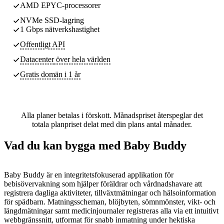
AMD EPYC-processorer
NVMe SSD-lagring
1 Gbps nätverkshastighet
Offentligt API
Datacenter
över hela världen
Gratis domän i 1 år
Alla planer betalas i förskott. Månadspriset återspeglar det
totala planpriset delat med din plans antal månader.
Vad du kan bygga med Baby Buddy
Baby Buddy är en integritetsfokuserad applikation för
bebisövervakning som hjälper föräldrar och vårdnadshavare att
registrera dagliga aktiviteter, tillväxtmätningar och hälsoinformation
för spädbarn. Matningsscheman, blöjbyten, sömnmönster, vikt- och
längdmätningar samt medicinjournaler registreras alla via ett intuitivt
webbgränssnitt, utformat för snabb inmatning under hektiska