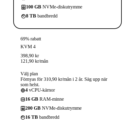
100 GB
NVMe-diskutrymme
8 TB
bandbredd
69% rabatt
KVM 4
398,90
kr
121,90
kr
/mån
Välj plan
Förnyas för 310,90 kr/mån i 2 år. Säg upp när
som helst.
4
vCPU-kärnor
16 GB
RAM-minne
200 GB
NVMe-diskutrymme
16 TB
bandbredd