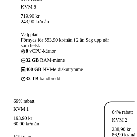
KVM 8
719,90
kr
243,90
kr
/mån
Välj plan
Förnyas för 553,90 kr/mån i 2 år. Säg upp när
som helst.
8
vCPU-kärnor
32 GB
RAM-minne
400 GB
NVMe-diskutrymme
32 TB
bandbredd
69% rabatt
KVM 1
64% rabatt
193,90
kr
KVM 2
60,90
kr
/mån
238,90
kr
86,90
kr
/må
Välj plan