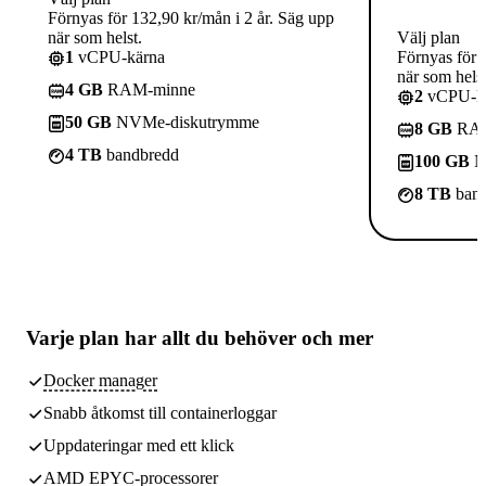
Förnyas för 132,90 kr/mån i 2 år. Säg upp
när som helst.
Välj plan
1
vCPU-kärna
Förnyas för 
när som helst
4 GB
RAM-minne
2
vCPU-kä
50 GB
NVMe-diskutrymme
8 GB
RAM
4 TB
bandbredd
100 GB
N
8 TB
band
Varje plan har
allt du behöver
och mer
Docker manager
Snabb åtkomst till containerloggar
Uppdateringar med ett klick
AMD EPYC-processorer