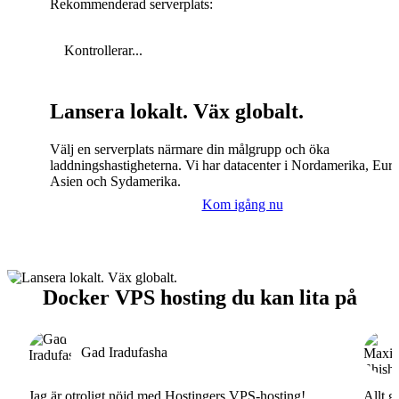
Rekommenderad serverplats:
Kontrollerar...
Lansera lokalt. Väx globalt.
Välj en serverplats närmare din målgrupp och öka
laddningshastigheterna. Vi har datacenter i Nordamerika, Eur
Asien och Sydamerika.
Kom igång nu
Docker VPS hosting du kan lita på
Gad Iradufasha
Jag är otroligt nöjd med Hostingers VPS-hosting!
Allt g