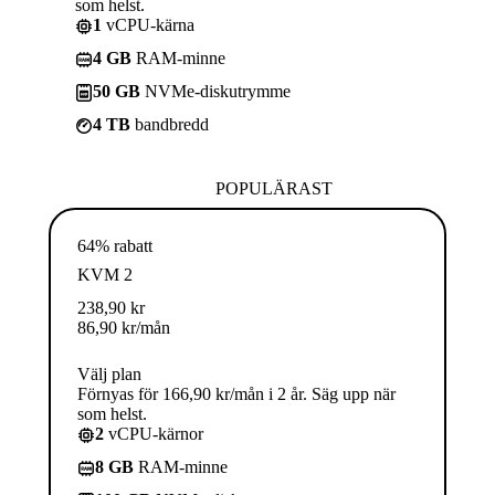
som helst.
1
vCPU-kärna
4 GB
RAM-minne
50 GB
NVMe-diskutrymme
4 TB
bandbredd
POPULÄRAST
64% rabatt
KVM 2
238,90
kr
86,90
kr
/mån
Välj plan
Förnyas för 166,90 kr/mån i 2 år. Säg upp när
som helst.
2
vCPU-kärnor
8 GB
RAM-minne