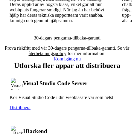
Deras upptid är av högsta klass, vilket gör att min
chatbo
webbplats fungerar smidigt. När jag än har behövt
fråga.
hjälp har deras tekniska supportteam varit snabba,
upp- o
kunniga och genuint hjälpsamma.
alla a
30-dagars pengarna-tillbaka-garanti
Prova riskfritt med vår 30-dagars pengarna-tillbaka-garanti. Se vår
återbetalningspolicy
för mer information.
Kom igång nu
Utforska fler appar att distribuera
Visual Studio Code Server
Kör Visual Studio Code i din webbläsare var som helst
Distribuera
1Backend