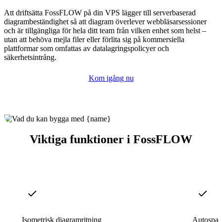
Att driftsätta FossFLOW på din VPS lägger till serverbaserad
diagrambeständighet så att diagram överlever webbläsarsessioner
och är tillgängliga för hela ditt team från vilken enhet som helst –
utan att behöva mejla filer eller förlita sig på kommersiella
plattformar som omfattas av datalagringspolicyer och
säkerhetsintrång.
Kom igång nu
Viktiga funktioner i FossFLOW
Isometrisk diagramritning
Autospara