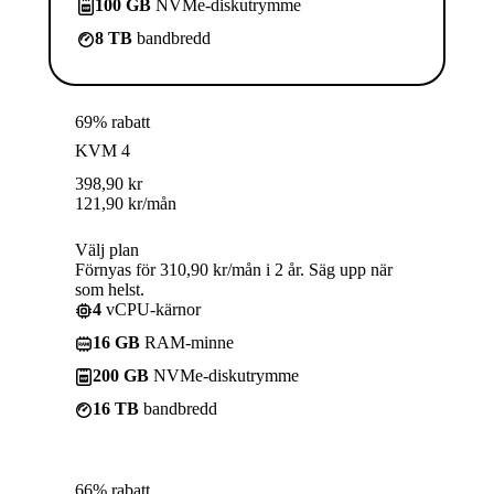
100 GB
NVMe-diskutrymme
8 TB
bandbredd
69% rabatt
KVM 4
398,90
kr
121,90
kr
/mån
Välj plan
Förnyas för 310,90 kr/mån i 2 år. Säg upp när
som helst.
4
vCPU-kärnor
16 GB
RAM-minne
200 GB
NVMe-diskutrymme
16 TB
bandbredd
66% rabatt