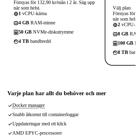
Förnyas för 132,90 kr/mån i 2 år. Säg upp
när som helst.
Välj plan
1
vCPU-kärna
Förnyas för 
när som helst
4 GB
RAM-minne
2
vCPU-kä
50 GB
NVMe-diskutrymme
8 GB
RAM
4 TB
bandbredd
100 GB
N
8 TB
band
Varje plan har
allt du behöver
och mer
Docker manager
Snabb åtkomst till containerloggar
Uppdateringar med ett klick
AMD EPYC-processorer