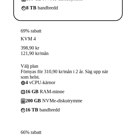
8 TB
bandbredd
69% rabatt
KVM 4
398,90
kr
121,90
kr
/mån
Välj plan
Förnyas för 310,90 kr/mån i 2 år. Säg upp när
som helst.
4
vCPU-kärnor
16 GB
RAM-minne
200 GB
NVMe-diskutrymme
16 TB
bandbredd
66% rabatt