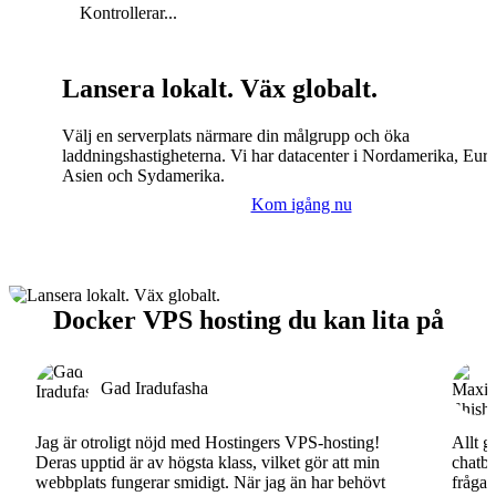
Kontrollerar...
Lansera lokalt. Väx globalt.
Välj en serverplats närmare din målgrupp och öka
laddningshastigheterna. Vi har datacenter i Nordamerika, Eur
Asien och Sydamerika.
Kom igång nu
Docker VPS hosting du kan lita på
Gad Iradufasha
Jag är otroligt nöjd med Hostingers VPS-hosting!
Allt g
Deras upptid är av högsta klass, vilket gör att min
chatbo
webbplats fungerar smidigt. När jag än har behövt
fråga.