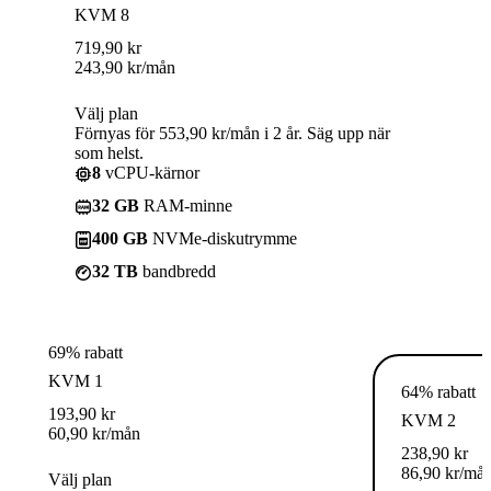
KVM 8
719,90
kr
243,90
kr
/mån
Välj plan
Förnyas för 553,90 kr/mån i 2 år. Säg upp när
som helst.
8
vCPU-kärnor
32 GB
RAM-minne
400 GB
NVMe-diskutrymme
32 TB
bandbredd
69% rabatt
KVM 1
64% rabatt
193,90
kr
KVM 2
60,90
kr
/mån
238,90
kr
86,90
kr
/må
Välj plan