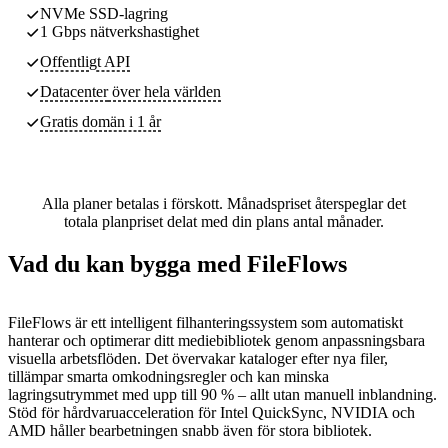
NVMe SSD-lagring
1 Gbps nätverkshastighet
Offentligt API
Datacenter
över hela världen
Gratis domän i 1 år
Alla planer betalas i förskott. Månadspriset återspeglar det
totala planpriset delat med din plans antal månader.
Vad du kan bygga med FileFlows
FileFlows är ett intelligent filhanteringssystem som automatiskt
hanterar och optimerar ditt mediebibliotek genom anpassningsbara
visuella arbetsflöden. Det övervakar kataloger efter nya filer,
tillämpar smarta omkodningsregler och kan minska
lagringsutrymmet med upp till 90 % – allt utan manuell inblandning.
Stöd för hårdvaruacceleration för Intel QuickSync, NVIDIA och
AMD håller bearbetningen snabb även för stora bibliotek.