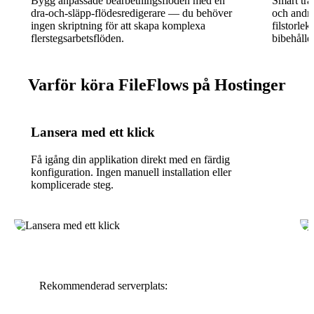
Bygg anpassade bearbetningsflöden med en
Smart tr
dra-och-släpp-flödesredigerare — du behöver
och andr
ingen skriptning för att skapa komplexa
filstorle
flerstegsarbetsflöden.
bibehåller
Varför köra FileFlows på Hostinger
Lansera med ett klick
Få igång din applikation direkt med en färdig
konfiguration. Ingen manuell installation eller
komplicerade steg.
Rekommenderad serverplats: