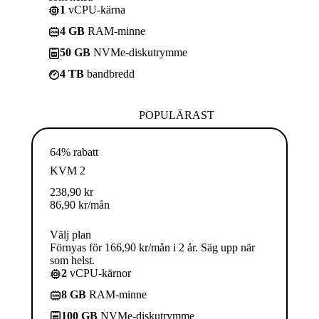
1
vCPU-kärna
4 GB
RAM-minne
50 GB
NVMe-diskutrymme
4 TB
bandbredd
POPULÄRAST
64% rabatt
KVM 2
238,90
kr
86,90
kr
/mån
Välj plan
Förnyas för 166,90 kr/mån i 2 år. Säg upp när
som helst.
2
vCPU-kärnor
8 GB
RAM-minne
100 GB
NVMe-diskutrymme