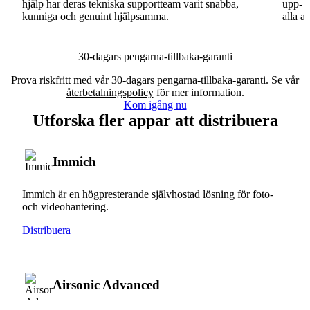
hjälp har deras tekniska supportteam varit snabba,
upp- o
kunniga och genuint hjälpsamma.
alla a
30-dagars pengarna-tillbaka-garanti
Prova riskfritt med vår 30-dagars pengarna-tillbaka-garanti. Se vår
återbetalningspolicy
för mer information.
Kom igång nu
Utforska fler appar att distribuera
Immich
Immich är en högpresterande självhostad lösning för foto-
och videohantering.
Distribuera
Airsonic Advanced