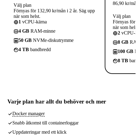
86,90
kr
/må
Välj plan
Förnyas för 132,90 kr/mån i 2 år. Säg upp
när som helst.
Välj plan
1
vCPU-kärna
Förnyas för 
när som helst
4 GB
RAM-minne
2
vCPU-kä
50 GB
NVMe-diskutrymme
8 GB
RAM
4 TB
bandbredd
100 GB
N
8 TB
band
Varje plan har
allt du behöver
och mer
Docker manager
Snabb åtkomst till containerloggar
Uppdateringar med ett klick