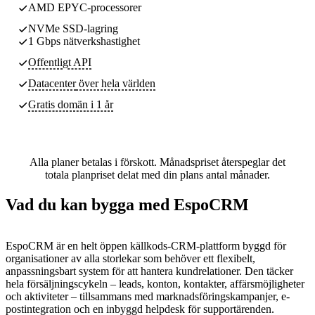
AMD EPYC-processorer
NVMe SSD-lagring
1 Gbps nätverkshastighet
Offentligt API
Datacenter
över hela världen
Gratis domän i 1 år
Alla planer betalas i förskott. Månadspriset återspeglar det
totala planpriset delat med din plans antal månader.
Vad du kan bygga med EspoCRM
EspoCRM är en helt öppen källkods-CRM-plattform byggd för
organisationer av alla storlekar som behöver ett flexibelt,
anpassningsbart system för att hantera kundrelationer. Den täcker
hela försäljningscykeln – leads, konton, kontakter, affärsmöjligheter
och aktiviteter – tillsammans med marknadsföringskampanjer, e-
postintegration och en inbyggd helpdesk för supportärenden.