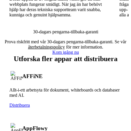
webbplats fungerar smidigt. När jag än har behövt
fråga.
hjälp har deras tekniska supportteam varit snabba,
upp- o
kunniga och genuint hjälpsamma.
alla a
30-dagars pengarna-tillbaka-garanti
Prova riskfritt med vår 30-dagars pengarna-tillbaka-garanti. Se vår
återbetalningspolicy
för mer information.
Kom igång nu
Utforska fler appar att distribuera
AFFiNE
Allt-i-ett arbetsyta för dokument, whiteboards och databaser
med AI.
Distribuera
AppFlowy