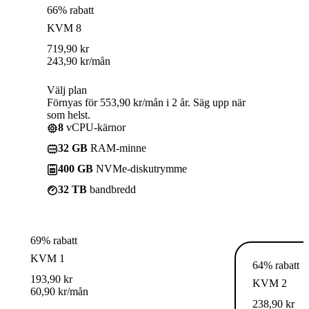
66% rabatt
KVM 8
719,90
kr
243,90
kr
/mån
Välj plan
Förnyas för 553,90 kr/mån i 2 år. Säg upp när
som helst.
8
vCPU-kärnor
32 GB
RAM-minne
400 GB
NVMe-diskutrymme
32 TB
bandbredd
69% rabatt
KVM 1
64% rabatt
193,90
kr
KVM 2
60,90
kr
/mån
238,90
kr