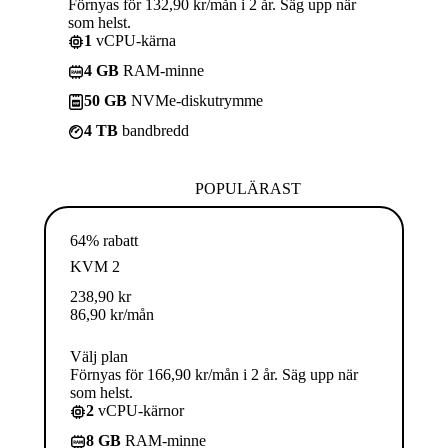
Förnyas för 132,90 kr/mån i 2 år. Säg upp när
som helst.
1
vCPU-kärna
4 GB
RAM-minne
50 GB
NVMe-diskutrymme
4 TB
bandbredd
POPULÄRAST
64% rabatt
KVM 2
238,90
kr
86,90
kr
/mån
Välj plan
Förnyas för 166,90 kr/mån i 2 år. Säg upp när
som helst.
2
vCPU-kärnor
8 GB
RAM-minne