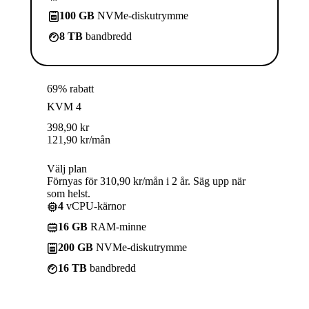
100 GB
NVMe-diskutrymme
8 TB
bandbredd
69% rabatt
KVM 4
398,90
kr
121,90
kr
/mån
Välj plan
Förnyas för 310,90 kr/mån i 2 år. Säg upp när
som helst.
4
vCPU-kärnor
16 GB
RAM-minne
200 GB
NVMe-diskutrymme
16 TB
bandbredd