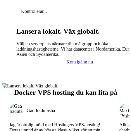
Kontrollerar...
Lansera lokalt. Väx globalt.
Välj en serverplats närmare din målgrupp och öka
laddningshastigheterna. Vi har datacenter i Nordamerika, Eur
Asien och Sydamerika.
Kom igång nu
Docker VPS hosting du kan lita på
Gad Iradufasha
Jag är otroligt nöjd med Hostingers VPS-hosting!
Allt g
Deras upptid är av högsta klass, vilket gör att min
chatbo