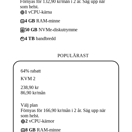
Förnyas för 132,90 kr/mån i 2 år. Säg upp när
som helst.
1
vCPU-kärna
4 GB
RAM-minne
50 GB
NVMe-diskutrymme
4 TB
bandbredd
POPULÄRAST
64% rabatt
KVM 2
238,90
kr
86,90
kr
/mån
Välj plan
Förnyas för 166,90 kr/mån i 2 år. Säg upp när
som helst.
2
vCPU-kärnor
8 GB
RAM-minne