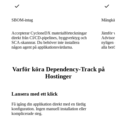
SBOM-intag
Mångkälls
Accepterar CycloneDX materialförteckningar
Jämför v
direkt från CI/CD-pipelines, byggverktyg och
Advisori
SCA-skannrar. Du behöver inte installera
nyligen o
någon agent på applikationsvärdarna.
alla berö
Varför köra Dependency-Track på
Hostinger
Lansera med ett klick
Få igång din applikation direkt med en färdig
konfiguration. Ingen manuell installation eller
komplicerade steg.