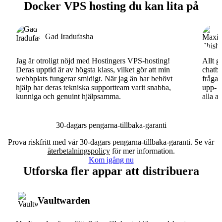
Docker VPS hosting du kan lita på
Gad Iradufasha
Jag är otroligt nöjd med Hostingers VPS-hosting!
Allt g
Deras upptid är av högsta klass, vilket gör att min
chatbo
webbplats fungerar smidigt. När jag än har behövt
fråga.
hjälp har deras tekniska supportteam varit snabba,
upp- o
kunniga och genuint hjälpsamma.
alla a
30-dagars pengarna-tillbaka-garanti
Prova riskfritt med vår 30-dagars pengarna-tillbaka-garanti. Se vår
återbetalningspolicy
för mer information.
Kom igång nu
Utforska fler appar att distribuera
Vaultwarden