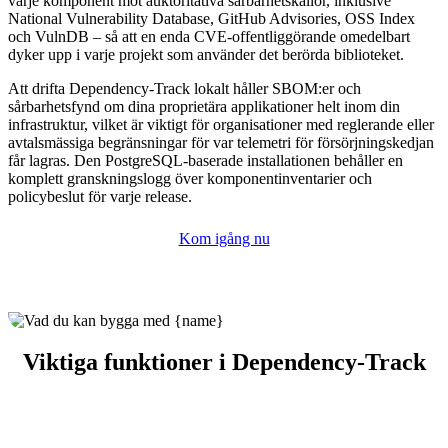
varje komponent mot auktoritativa sårbarhetskällor, inklusive
National Vulnerability Database, GitHub Advisories, OSS Index
och VulnDB – så att en enda CVE-offentliggörande omedelbart
dyker upp i varje projekt som använder det berörda biblioteket.
Att drifta Dependency-Track lokalt håller SBOM:er och
sårbarhetsfynd om dina proprietära applikationer helt inom din
infrastruktur, vilket är viktigt för organisationer med reglerande eller
avtalsmässiga begränsningar för var telemetri för försörjningskedjan
får lagras. Den PostgreSQL-baserade installationen behåller en
komplett granskningslogg över komponentinventarier och
policybeslut för varje release.
Kom igång nu
Viktiga funktioner i Dependency-Track