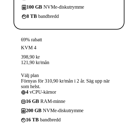
100 GB
NVMe-diskutrymme
8 TB
bandbredd
69% rabatt
KVM 4
398,90
kr
121,90
kr
/mån
Välj plan
Förnyas för 310,90 kr/mån i 2 år. Säg upp när
som helst.
4
vCPU-kärnor
16 GB
RAM-minne
200 GB
NVMe-diskutrymme
16 TB
bandbredd