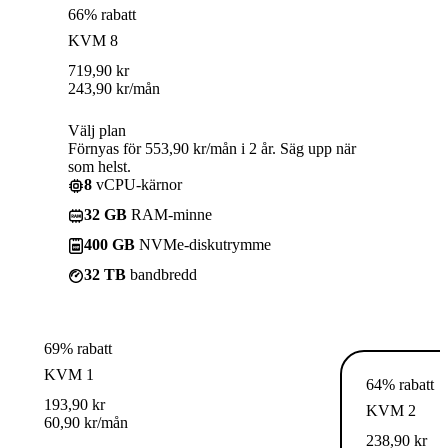
66% rabatt
KVM 8
719,90
kr
243,90
kr
/mån
Välj plan
Förnyas för 553,90 kr/mån i 2 år. Säg upp när
som helst.
8
vCPU-kärnor
32 GB
RAM-minne
400 GB
NVMe-diskutrymme
32 TB
bandbredd
69% rabatt
KVM 1
64% rabatt
193,90
kr
KVM 2
60,90
kr
/mån
238,90
kr