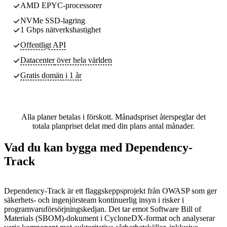
AMD EPYC-processorer
NVMe SSD-lagring
1 Gbps nätverkshastighet
Offentligt API
Datacenter
över hela världen
Gratis domän i 1 år
Alla planer betalas i förskott. Månadspriset återspeglar det
totala planpriset delat med din plans antal månader.
Vad du kan bygga med Dependency-
Track
Dependency-Track är ett flaggskeppsprojekt från OWASP som ger
säkerhets- och ingenjörsteam kontinuerlig insyn i risker i
programvaruförsörjningskedjan. Det tar emot Software Bill of
Materials (SBOM)-dokument i CycloneDX-format och analyserar