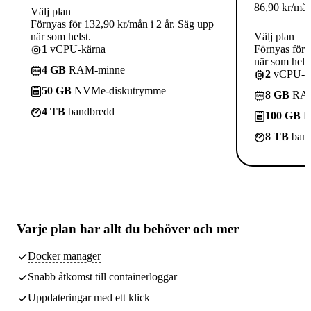
86,90
kr
/må
Välj plan
Förnyas för 132,90 kr/mån i 2 år. Säg upp
när som helst.
Välj plan
1
vCPU-kärna
Förnyas för 
när som helst
4 GB
RAM-minne
2
vCPU-kä
50 GB
NVMe-diskutrymme
8 GB
RAM
4 TB
bandbredd
100 GB
N
8 TB
band
Varje plan har
allt du behöver
och mer
Docker manager
Snabb åtkomst till containerloggar
Uppdateringar med ett klick