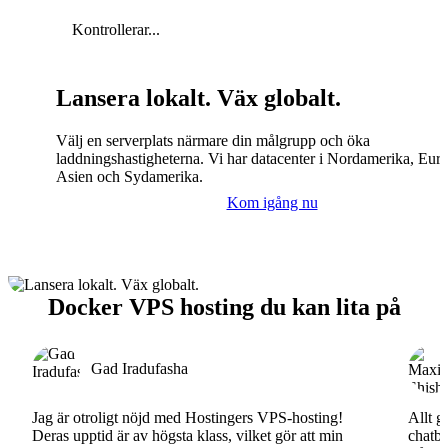
Kontrollerar...
Lansera lokalt. Väx globalt.
Välj en serverplats närmare din målgrupp och öka
laddningshastigheterna. Vi har datacenter i Nordamerika, Eur
Asien och Sydamerika.
Kom igång nu
Docker VPS hosting du kan lita på
Gad Iradufasha
Jag är otroligt nöjd med Hostingers VPS-hosting!
Allt g
Deras upptid är av högsta klass, vilket gör att min
chatbo