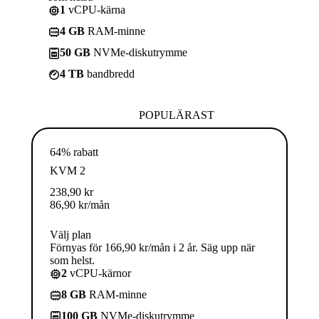
1
vCPU-kärna
4 GB
RAM-minne
50 GB
NVMe-diskutrymme
4 TB
bandbredd
POPULÄRAST
64% rabatt
KVM 2
238,90
kr
86,90
kr
/mån
Välj plan
Förnyas för 166,90 kr/mån i 2 år. Säg upp när
som helst.
2
vCPU-kärnor
8 GB
RAM-minne
100 GB
NVMe-diskutrymme