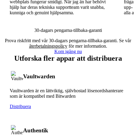
webbplats fungerar smidigt. När jag än har behövt
fråga.
hjälp har deras tekniska supportteam varit snabba,
upp- o
kunniga och genuint hjälpsamma.
alla a
30-dagars pengarna-tillbaka-garanti
Prova riskfritt med vår 30-dagars pengarna-tillbaka-garanti. Se vår
återbetalningspolicy
för mer information.
Kom igång nu
Utforska fler appar att distribuera
Vaultwarden
Vaultwarden är en lättviktig, självhostad lösenordshanterare
som är kompatibel med Bitwarden
Distribuera
Authentik