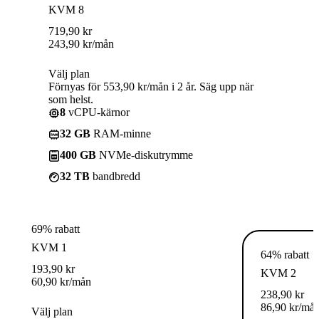
KVM 8
719,90
kr
243,90
kr
/mån
Välj plan
Förnyas för 553,90 kr/mån i 2 år. Säg upp när
som helst.
8
vCPU-kärnor
32 GB
RAM-minne
400 GB
NVMe-diskutrymme
32 TB
bandbredd
69% rabatt
KVM 1
64% rabatt
193,90
kr
KVM 2
60,90
kr
/mån
238,90
kr
86,90
kr
/må
Välj plan