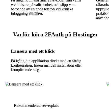
Få tillgång till alla dina 2FA-koder från valfri
Genererar
webbläsare på valfri enhet, och slipp vara
räknarba
beroende av en enda telefon vid kritiska
uppfyller
inloggningstillfällen.
praktiskt
använder
Varför köra 2FAuth på Hostinger
Lansera med ett klick
Få igång din applikation direkt med en färdig
konfiguration. Ingen manuell installation eller
komplicerade steg.
Rekommenderad serverplats: