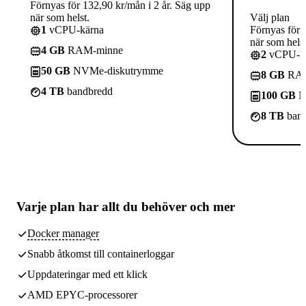
Förnyas för 132,90 kr/mån i 2 år. Säg upp
när som helst.
Välj plan
1
vCPU-kärna
Förnyas för 
när som helst
4 GB
RAM-minne
2
vCPU-kä
50 GB
NVMe-diskutrymme
8 GB
RAM
4 TB
bandbredd
100 GB
N
8 TB
band
Varje plan har
allt du behöver
och mer
Docker manager
Snabb åtkomst till containerloggar
Uppdateringar med ett klick
AMD EPYC-processorer