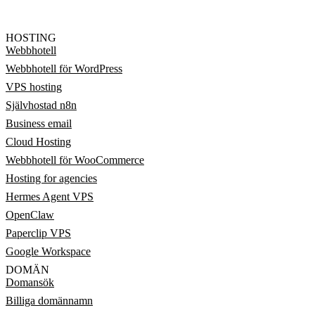
HOSTING
Webbhotell
Webbhotell för WordPress
VPS hosting
Självhostad n8n
Business email
Cloud Hosting
Webbhotell för WooCommerce
Hosting for agencies
Hermes Agent VPS
OpenClaw
Paperclip VPS
Google Workspace
DOMÄN
Domansök
Billiga domännamn