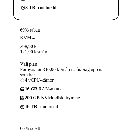
8 TB
bandbredd
69% rabatt
KVM 4
398,90
kr
121,90
kr
/mån
Välj plan
Förnyas för 310,90 kr/mån i 2 år. Säg upp när
som helst.
4
vCPU-kärnor
16 GB
RAM-minne
200 GB
NVMe-diskutrymme
16 TB
bandbredd
66% rabatt