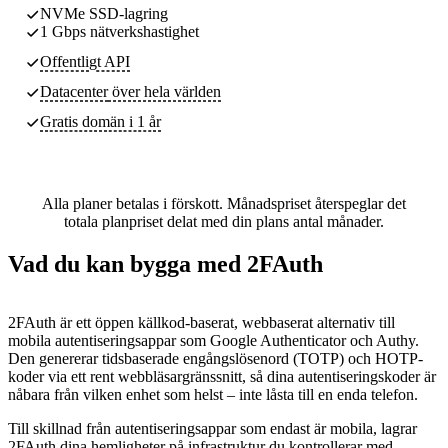
NVMe SSD-lagring
1 Gbps nätverkshastighet
Offentligt API
Datacenter
över hela världen
Gratis domän i 1 år
Alla planer betalas i förskott. Månadspriset återspeglar det
totala planpriset delat med din plans antal månader.
Vad du kan bygga med 2FAuth
2FAuth är ett öppen källkod-baserat, webbaserat alternativ till
mobila autentiseringsappar som Google Authenticator och Authy.
Den genererar tidsbaserade engångslösenord (TOTP) och HOTP-
koder via ett rent webbläsargränssnitt, så dina autentiseringskoder är
nåbara från vilken enhet som helst – inte låsta till en enda telefon.
Till skillnad från autentiseringsappar som endast är mobila, lagrar
2FAuth dina hemligheter på infrastruktur du kontrollerar med