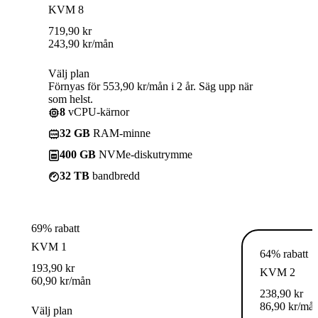
KVM 8
719,90
kr
243,90
kr
/mån
Välj plan
Förnyas för 553,90 kr/mån i 2 år. Säg upp när
som helst.
8
vCPU-kärnor
32 GB
RAM-minne
400 GB
NVMe-diskutrymme
32 TB
bandbredd
69% rabatt
KVM 1
64% rabatt
193,90
kr
KVM 2
60,90
kr
/mån
238,90
kr
86,90
kr
/må
Välj plan