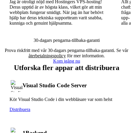
Jag är otroligt nöjd med Hostingers VPS-hosting!
Allt g
Deras upptid är av högsta klass, vilket gör att min
chatbo
webbplats fungerar smidigt. När jag än har behövt
fråga.
hjälp har deras tekniska supportteam varit snabba,
upp- o
kunniga och genuint hjälpsamma.
alla a
30-dagars pengarna-tillbaka-garanti
Prova riskfritt med vår 30-dagars pengarna-tillbaka-garanti. Se vår
återbetalningspolicy
för mer information.
Kom igång nu
Utforska fler appar att distribuera
Visual Studio Code Server
Kör Visual Studio Code i din webbläsare var som helst
Distribuera
1Backend