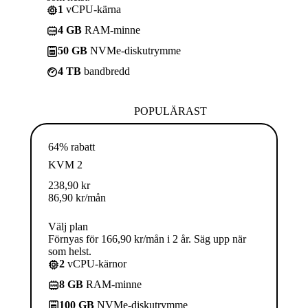
1
vCPU-kärna
4 GB
RAM-minne
50 GB
NVMe-diskutrymme
4 TB
bandbredd
POPULÄRAST
64% rabatt
KVM 2
238,90
kr
86,90
kr
/mån
Välj plan
Förnyas för 166,90 kr/mån i 2 år. Säg upp när
som helst.
2
vCPU-kärnor
8 GB
RAM-minne
100 GB
NVMe-diskutrymme