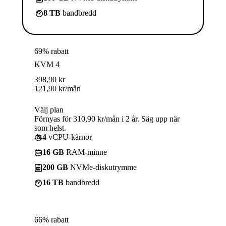
8 TB
bandbredd
69% rabatt
KVM 4
398,90
kr
121,90
kr
/mån
Välj plan
Förnyas för 310,90 kr/mån i 2 år. Säg upp när
som helst.
4
vCPU-kärnor
16 GB
RAM-minne
200 GB
NVMe-diskutrymme
16 TB
bandbredd
66% rabatt