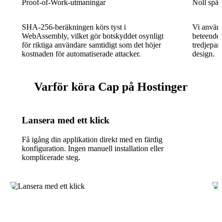
Proof-of-Work-utmaningar
Noll spår
SHA-256-beräkningen körs tyst i
Vi använd
WebAssembly, vilket gör botskyddet osynligt
beteended
för riktiga användare samtidigt som det höjer
tredjepar
kostnaden för automatiserade attacker.
design.
Varför köra Cap på Hostinger
Lansera med ett klick
Få igång din applikation direkt med en färdig
konfiguration. Ingen manuell installation eller
komplicerade steg.