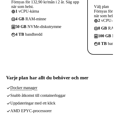
Förnyas för 132,90 kr/mån i 2 år. Säg upp
när som helst.
Välj plan
1
vCPU-kärna
Förnyas för 
när som helst
4 GB
RAM-minne
2
vCPU-kä
50 GB
NVMe-diskutrymme
8 GB
RAM
4 TB
bandbredd
100 GB
N
8 TB
band
Varje plan har
allt du behöver
och mer
Docker manager
Snabb åtkomst till containerloggar
Uppdateringar med ett klick
AMD EPYC-processorer