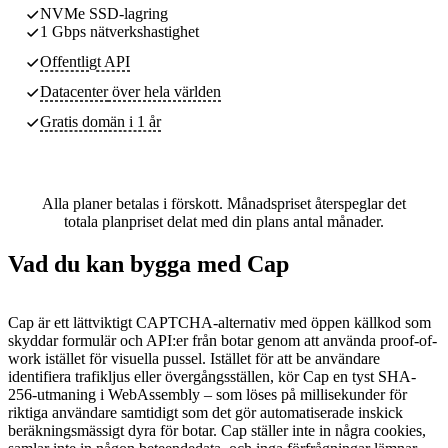
NVMe SSD-lagring
1 Gbps nätverkshastighet
Offentligt API
Datacenter
över hela världen
Gratis domän i 1 år
Alla planer betalas i förskott. Månadspriset återspeglar det
totala planpriset delat med din plans antal månader.
Vad du kan bygga med Cap
Cap är ett lättviktigt CAPTCHA-alternativ med öppen källkod som
skyddar formulär och API:er från botar genom att använda proof-of-
work istället för visuella pussel. Istället för att be användare
identifiera trafikljus eller övergångsställen, kör Cap en tyst SHA-
256-utmaning i WebAssembly – som löses på millisekunder för
riktiga användare samtidigt som det gör automatiserade inskick
beräkningsmässigt dyra för botar. Cap ställer inte in några cookies,