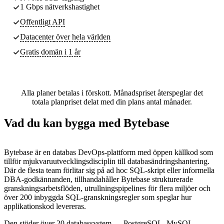
1 Gbps nätverkshastighet
Offentligt API
Datacenter
över hela världen
Gratis domän i 1 år
Alla planer betalas i förskott. Månadspriset återspeglar det
totala planpriset delat med din plans antal månader.
Vad du kan bygga med Bytebase
Bytebase är en databas DevOps-plattform med öppen källkod som
tillför mjukvaruutvecklingsdisciplin till databasändringshantering.
Där de flesta team förlitar sig på ad hoc SQL-skript eller informella
DBA-godkännanden, tillhandahåller Bytebase strukturerade
granskningsarbetsflöden, utrullningspipelines för flera miljöer och
över 200 inbyggda SQL-granskningsregler som speglar hur
applikationskod levereras.
Den stöder över 20 databassystem — PostgreSQL, MySQL,