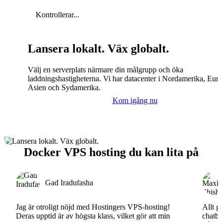
Kontrollerar...
Lansera lokalt. Väx globalt.
Välj en serverplats närmare din målgrupp och öka
laddningshastigheterna. Vi har datacenter i Nordamerika, Eur
Asien och Sydamerika.
Kom igång nu
Docker VPS hosting du kan lita på
Gad Iradufasha
Jag är otroligt nöjd med Hostingers VPS-hosting!
Allt g
Deras upptid är av högsta klass, vilket gör att min
chatbo