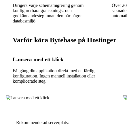
Dirigera varje schemamigrering genom
Över 200 
konfigurerbara gransknings- och
saknade i
godkännandesteg innan den når någon
automati
databasmiljö.
Varför köra Bytebase på Hostinger
Lansera med ett klick
Få igång din applikation direkt med en färdig
konfiguration. Ingen manuell installation eller
komplicerade steg.
Rekommenderad serverplats: