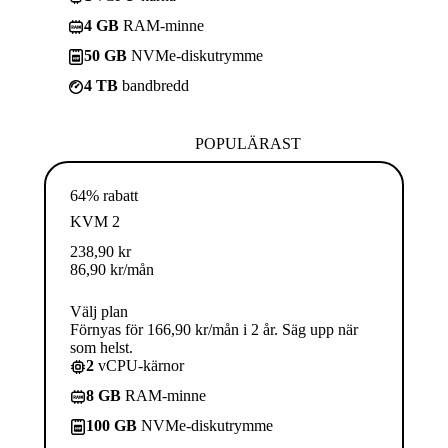
4 GB
RAM-minne
50 GB
NVMe-diskutrymme
4 TB
bandbredd
POPULÄRAST
64% rabatt
KVM 2
238,90
kr
86,90
kr
/mån
Välj plan
Förnyas för 166,90 kr/mån i 2 år. Säg upp när
som helst.
2
vCPU-kärnor
8 GB
RAM-minne
100 GB
NVMe-diskutrymme