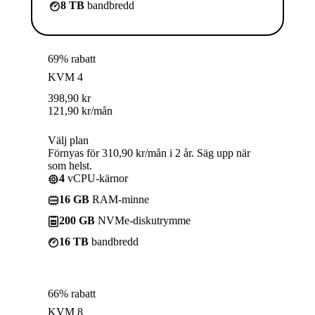
8 TB
bandbredd
69% rabatt
KVM 4
398,90
kr
121,90
kr
/mån
Välj plan
Förnyas för 310,90 kr/mån i 2 år. Säg upp när
som helst.
4
vCPU-kärnor
16 GB
RAM-minne
200 GB
NVMe-diskutrymme
16 TB
bandbredd
66% rabatt
KVM 8