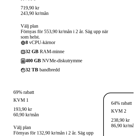
719,90
kr
243,90
kr
/mån
Välj plan
Förnyas för 553,90 kr/mån i 2 år. Säg upp när
som helst.
8
vCPU-kärnor
32 GB
RAM-minne
400 GB
NVMe-diskutrymme
32 TB
bandbredd
69% rabatt
KVM 1
64% rabatt
193,90
kr
KVM 2
60,90
kr
/mån
238,90
kr
86,90
kr
/må
Välj plan
Förnyas för 132,90 kr/mån i 2 år. Säg upp