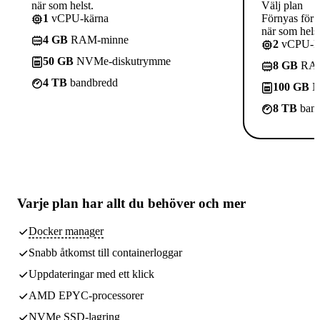
när som helst.
Välj plan
1
vCPU-kärna
Förnyas för 
när som helst
4 GB
RAM-minne
2
vCPU-kä
50 GB
NVMe-diskutrymme
8 GB
RAM
4 TB
bandbredd
100 GB
N
8 TB
band
Varje plan har
allt du behöver
och mer
Docker manager
Snabb åtkomst till containerloggar
Uppdateringar med ett klick
AMD EPYC-processorer
NVMe SSD-lagring