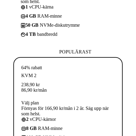
som helst.
1
vCPU-kärna
4 GB
RAM-minne
50 GB
NVMe-diskutrymme
4 TB
bandbredd
POPULÄRAST
64% rabatt
KVM 2
238,90
kr
86,90
kr
/mån
Välj plan
Förnyas för 166,90 kr/mån i 2 år. Säg upp när
som helst.
2
vCPU-kärnor
8 GB
RAM-minne