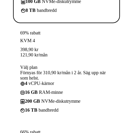
100 GB
NVMe-diskutrymme
8 TB
bandbredd
69% rabatt
KVM 4
398,90
kr
121,90
kr
/mån
Välj plan
Förnyas för 310,90 kr/mån i 2 år. Säg upp när
som helst.
4
vCPU-kärnor
16 GB
RAM-minne
200 GB
NVMe-diskutrymme
16 TB
bandbredd
66% rabatt