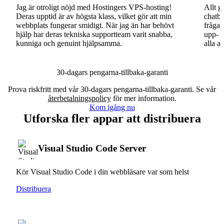
Jag är otroligt nöjd med Hostingers VPS-hosting!
Allt g
Deras upptid är av högsta klass, vilket gör att min
chatbo
webbplats fungerar smidigt. När jag än har behövt
fråga.
hjälp har deras tekniska supportteam varit snabba,
upp- o
kunniga och genuint hjälpsamma.
alla a
30-dagars pengarna-tillbaka-garanti
Prova riskfritt med vår 30-dagars pengarna-tillbaka-garanti. Se vår
återbetalningspolicy
för mer information.
Kom igång nu
Utforska fler appar att distribuera
Visual Studio Code Server
Kör Visual Studio Code i din webbläsare var som helst
Distribuera