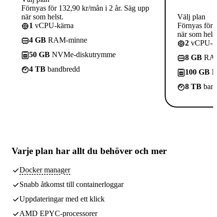
Förnyas för 132,90 kr/mån i 2 år. Säg upp
när som helst.
Välj plan
1
vCPU-kärna
Förnyas för 
när som helst
4 GB
RAM-minne
2
vCPU-kä
50 GB
NVMe-diskutrymme
8 GB
RAM
4 TB
bandbredd
100 GB
N
8 TB
band
Varje plan har
allt du behöver
och mer
Docker manager
Snabb åtkomst till containerloggar
Uppdateringar med ett klick
AMD EPYC-processorer