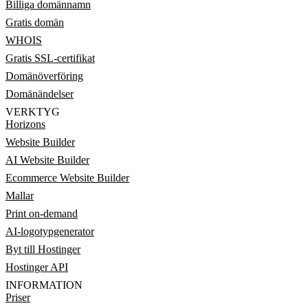
Billiga domännamn
Gratis domän
WHOIS
Gratis SSL-certifikat
Domänöverföring
Domänändelser
VERKTYG
Horizons
Website Builder
AI Website Builder
Ecommerce Website Builder
Mallar
Print on-demand
AI-logotypgenerator
Byt till Hostinger
Hostinger API
INFORMATION
Priser