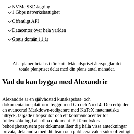
NVMe SSD-lagring
1 Gbps nätverkshastighet
Offentligt API
Datacenter
över hela världen
Gratis domän i 1 år
Alla planer betalas i förskott. Månadspriset återspeglar det
totala planpriset delat med din plans antal månader.
Vad du kan bygga med Alexandrie
Alexandrie är en självhostad kunskapsbas- och
dokumentationsplattform byggd med Go och Nuxt 4. Den erbjuder
en avancerad Markdown-redigerare med KaTeX matematiska
uttryck, färgade utropsrutor och ett kommandocenter för
fulltextsökning i alla dina dokument. Ett femnivåers
behörighetssystem per dokument låter dig hålla vissa anteckningar
privata, dela andra med ditt team och publicera valda sidor offentligt