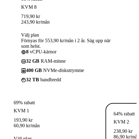
KVM 8
719,90
kr
243,90
kr
/mån
Välj plan
Förnyas för 553,90 kr/mån i 2 år. Säg upp när
som helst.
8
vCPU-kärnor
32 GB
RAM-minne
400 GB
NVMe-diskutrymme
32 TB
bandbredd
69% rabatt
KVM 1
64% rabatt
193,90
kr
KVM 2
60,90
kr
/mån
238,90
kr
86,90
kr
/må
Välj plan