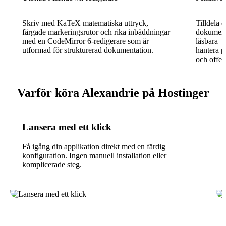
Skriv med KaTeX matematiska uttryck,
Tilldela 
färgade markeringsrutor och rika inbäddningar
dokument 
med en CodeMirror 6-redigerare som är
läsbara —
utformad för strukturerad dokumentation.
hantera p
och offen
Varför köra Alexandrie på Hostinger
Lansera med ett klick
Få igång din applikation direkt med en färdig
konfiguration. Ingen manuell installation eller
komplicerade steg.