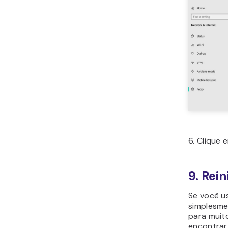
6. Clique
9. Rei
Se você u
simplesmen
para muit
encontrar 