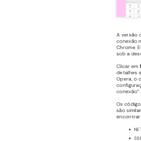
A versão 
conexão nã
Chrome. E
sob a des
Clicar em
detalhes 
Opera, o 
configura
conexão”.
Os código
são simil
encontrar
NE
SSL