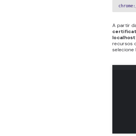
chrome:
A partir d
certifica
localhost
recursos c
selecione