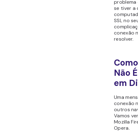
problema 
se tiver a
computado
SSL no seu
complicaç
conexão nã
resolver.
Como 
Não É
em Di
Uma mensa
conexão n
outros na
Vamos ver
Mozilla Fi
Opera.