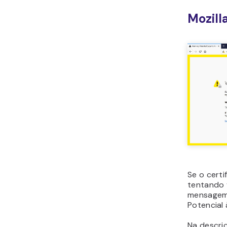
Mozill
Se o certi
tentando v
mensagem 
Potencial 
Na descriç