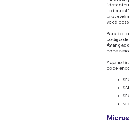
“detecto
potencial
provavelm
você possa
Para ter 
código de 
Avançad
pode resol
Aqui estã
pode enco
SE
SS
SE
SE
Micros