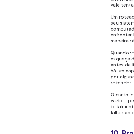
vale tenta
Um rotead
seu siste
computado
enfrentar 
maneira rá
Quando voc
esqueça d
antes de 
há um cap
por algun
roteador.
O curto i
vazio – p
totalmente
falharam 
10. P