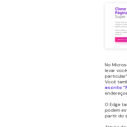
No Microso
levar voc
particular
Você tam
escrito “
endereços
O Edge ta
podem est
partir do 