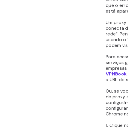
que o err
está apar
Um proxy p
conecta d
rede”. Pe
usando o W
podem visi
Para acess
serviços 
empresas
VPNBook
a URL do s
Ou, se vo
de proxy 
configurá
configura
Chrome n
1. Clique 