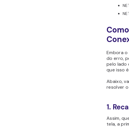
NE
NE
Como 
Conex
Embora o c
do erro, 
pelo lado 
que isso é
Abaixo, v
resolver o
1. Rec
Assim, qu
tela, a pri