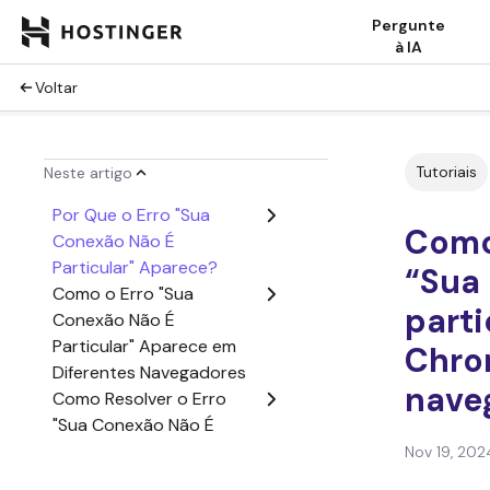
Pergunte
à IA
Voltar
Tutoriais
Neste artigo
Por Que o Erro "Sua
Como 
Conexão Não É
Particular" Aparece?
“Sua
Como o Erro "Sua
parti
Conexão Não É
Particular" Aparece em
Chro
Diferentes Navegadores
nave
Como Resolver o Erro
"Sua Conexão Não É
Particular"?
Nov 19, 202
Mas O Que É SSL?