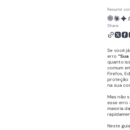
Tutorial em Vídeo
Resumir co
Conclusão
Share:
Se você j
erro
“Sua
quanto iss
comum em
Firefox, 
proteção 
na sua co
Mas não s
esse erro
maioria da
rapidamen
Neste guia