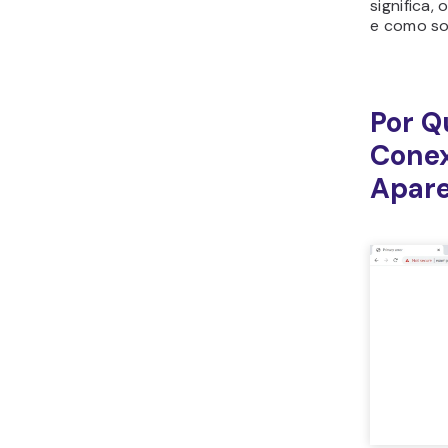
significa,
e como so
Por Q
Conex
Apar