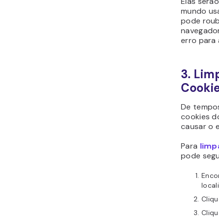
Elas serã
mundo usa
pode roub
navegador
erro para 
3. Lim
Cookie
De tempo
cookies
do
causar o e
Para
limp
pode segu
Enco
local
Cliq
Cliq