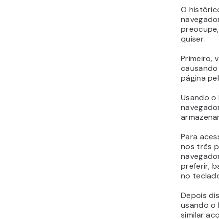
O históric
navegador
preocupe,
quiser.
Primeiro, 
causando 
página pe
Usando o
navegador
armazenar
Para aces
nos três p
navegado
preferir, 
no teclad
Depois di
usando o 
similar ac