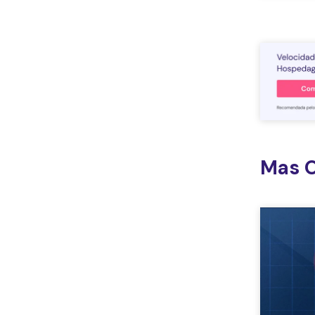
Mas O