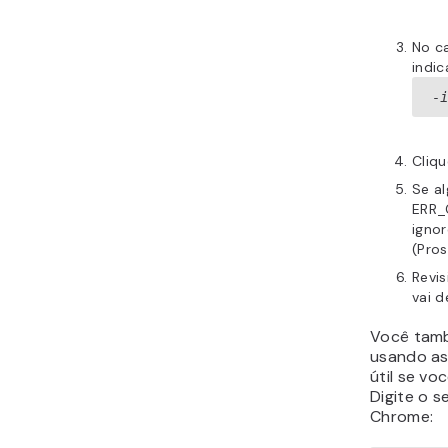
No c
indi
-
Cliq
Se al
ERR_
igno
(Pros
Revis
vai d
Você tamb
usando as
útil se vo
Digite o 
Chrome: