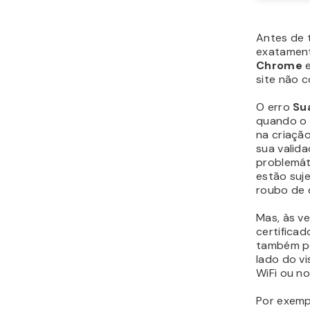
Antes de 
exatamente
Chrome
e
site não c
O erro
Su
quando o 
na criaçã
sua valida
problemát
estão suj
roubo de 
Mas, às v
certificad
também po
lado do v
WiFi ou no
Por exemp