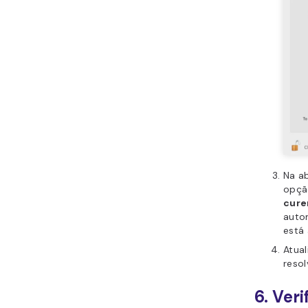
Na a
opç
cure
auto
está 
Atual
reso
6. Veri