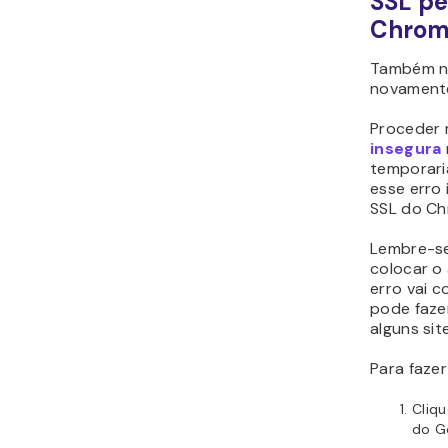
SSL pe
Chrom
Também n
novamente
Proceder
insegura
temporari
esse erro 
SSL do Ch
Lembre-se
colocar o 
erro vai c
pode faze
alguns sit
Para faze
Cliq
do G