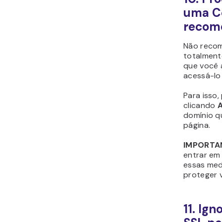
uma C
recom
Não recom
totalment
que você 
acessá-lo 
Para isso
clicando
A
domínio q
página.
IMPORTA
entrar em
essas med
proteger 
11. Ign