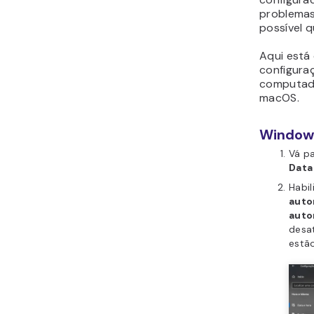
problemas
possível 
Aqui está
configura
computado
macOS.
Window
Vá p
Data
Habi
aut
aut
desat
estã