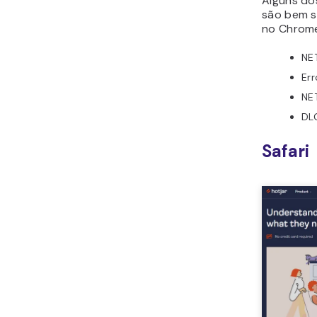
Alguns do
são bem s
no Chrom
NE
Err
NE
DL
Safari