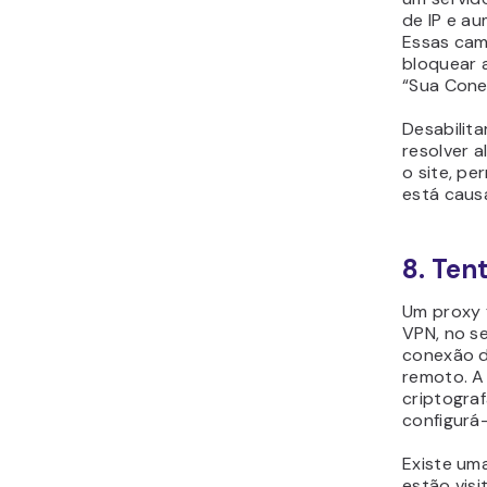
de IP e a
Essas cam
bloquear a
“Sua Conex
Desabilit
resolver 
o site, pe
está caus
8. Ten
Um proxy 
VPN, no se
conexão d
remoto. A
criptogra
configurá-
Existe um
estão vis