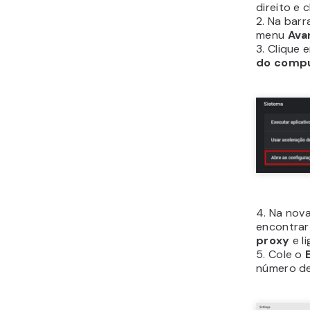
direito e 
2. Na barr
menu
Ava
3. Clique
do comp
4. Na nova
encontra
proxy
e l
5. Cole o
número d