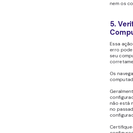
nem os coo
5. Ver
Compu
Essa ação
erro pode
seu compu
corretame
Os navega
computado
Geralment
configura
não está 
no passad
configura
Certifique
configura