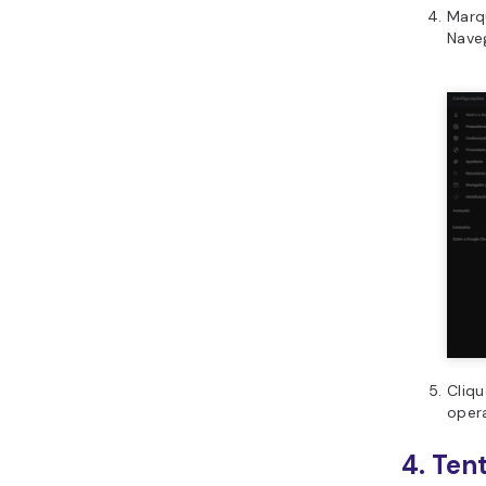
Marq
Nave
Cliq
oper
4. Ten