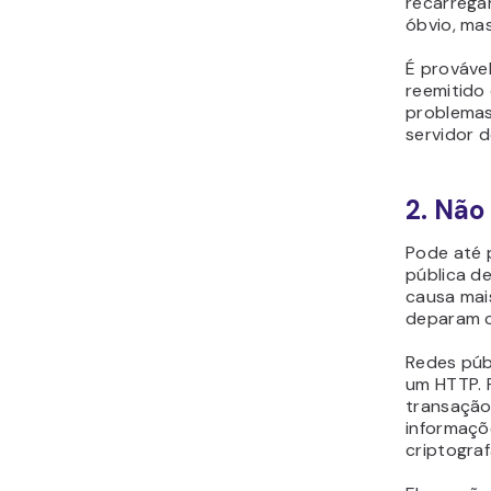
recarrega
óbvio, mas
É provável
reemitido
problemas
servidor d
2. Não
Pode até 
pública d
causa mai
deparam c
Redes púb
um HTTP. 
transação
informaçõ
criptogr