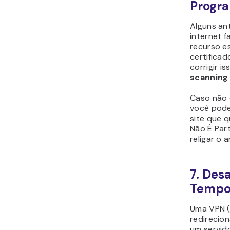
Progr
Alguns an
internet 
recurso es
certifica
corrigir i
scanning
Caso não 
você pode 
site que 
Não É Par
religar o a
7. Des
Tempo
Uma VPN (R
redirecio
um servid