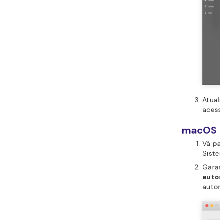
Atual
aces
macOS
Vá p
Sist
Gara
auto
auto