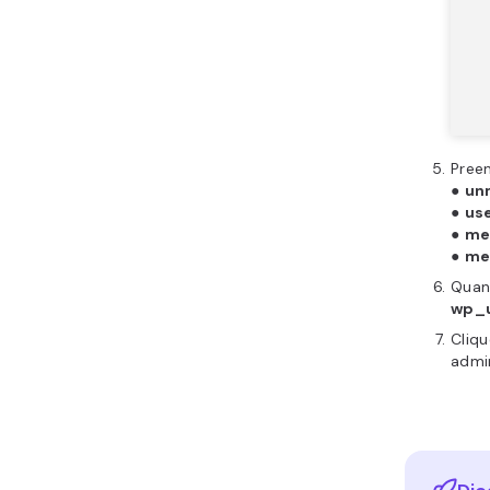
Pree
●
un
●
us
●
me
●
me
Quan
wp_u
Cliq
admi