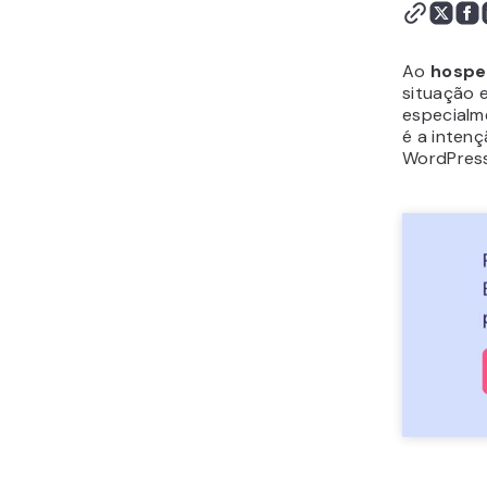
Ao
hospe
situação e
especialm
é a inten
WordPress