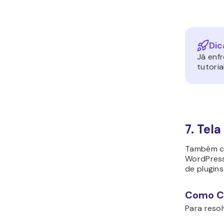
Dic
Já enfr
tutori
7. Tel
Também co
WordPress
de plugins
Como Co
Para resol