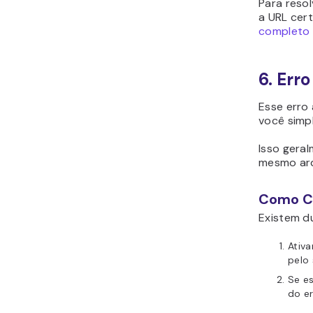
Para reso
a URL cer
completo
6. Err
Esse erro
você simp
Isso gera
mesmo arq
Como Co
Existem du
Ativa
pelo 
Se es
do e