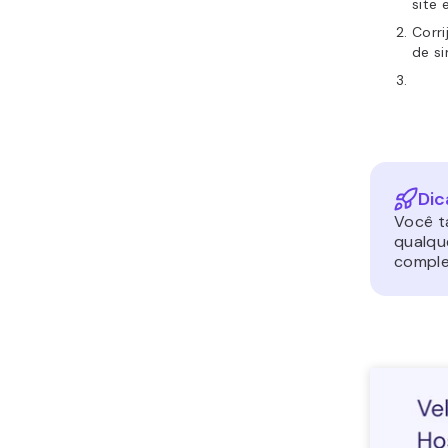
site 
Corr
de s
Dic
Você t
qualqu
comple