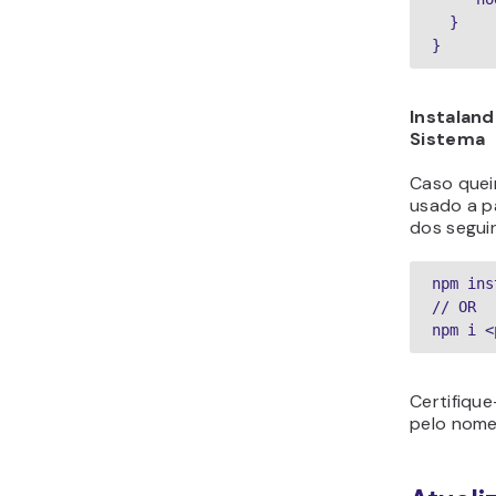
  }

}
Instalan
Sistema
Caso quei
usado a pa
dos segui
npm ins
// OR

npm i <
Certifique
pelo nome