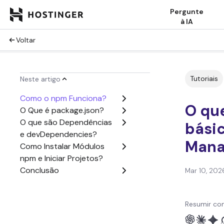
Pergunte
à IA
Voltar
Tutoriais
Neste artigo
Como o npm Funciona?
O qu
O Que é package.json?
O que são Dependências
bási
e devDependencies?
Mana
Como Instalar Módulos
npm e Iniciar Projetos?
Conclusão
Mar 10, 202
Resumir co