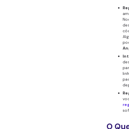
Re
amp
No
de
có
Al
po
An
In
de
par
lin
pac
de
Re
voc
re
sof
O Que