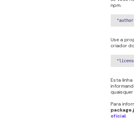
npm.
"author
Use a pro
criador do
"licens
Esta linha
informand
quaisquer 
Para info
package.
oficial
.