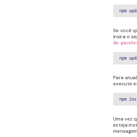
npm upd
Se você qu
insira o 
do-pacote
npm upd
Para atua
execute e
npm ins
Uma vez q
esteja ins
mensagem