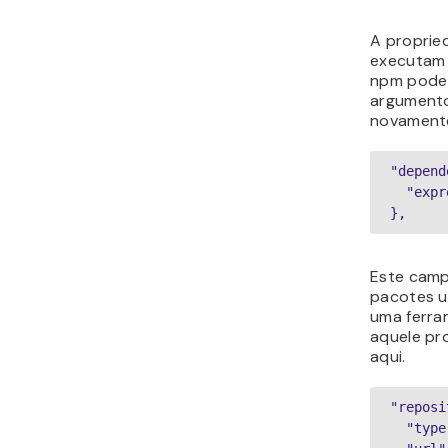
A propri
executam 
npm pode 
argumento
novament
"depend
  "express": "^4.16.4"

},
Este camp
pacotes u
uma ferr
aquele pr
aqui.
"reposi
  "type": "git",
