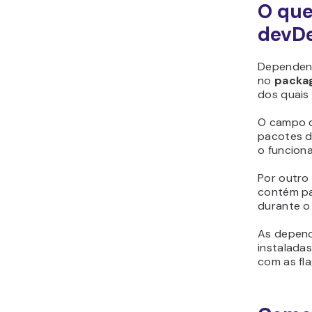
O que
devD
Dependen
no
packa
dos quais
O campo d
pacotes d
o funcion
Por outro
contém pa
durante o
As depend
instalada
com as fl