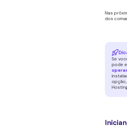
Nas próxi
dos coman
Dic
Se voc
pode e
operac
instal
opção,
Hosting
Inicia