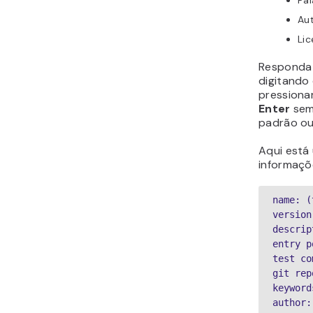
Pa
Au
Li
Responda
digitando
pressiona
Enter
sem 
padrão ou
Aqui está
informaçõ
name: (
version
descrip
entry p
test co
git rep
keyword
author: