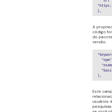
  "url": 
"https:
},
A propri
código fo
do pacote
versão.
"keywor
  "npm",

  "example",

  "basic"

],
Este camp
relaciona
usuários 
pesquisas
se você nã