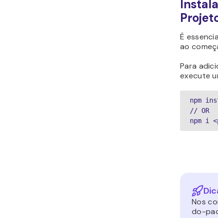
Instal
Projet
É essenci
ao começ
Para adic
execute 
npm ins
// OR

npm i <
Dic
Nos co
do-pac