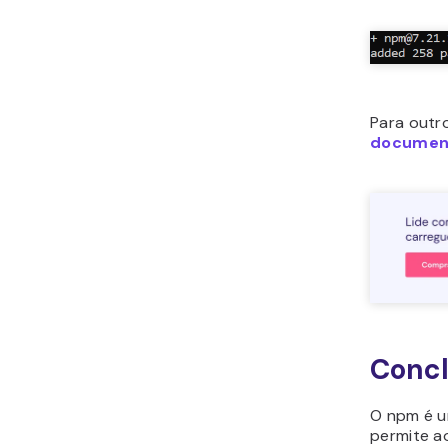
Para outr
documen
Conc
O npm é u
permite a