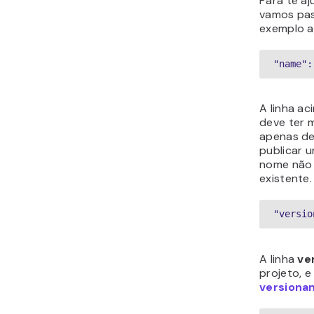
Para te a
vamos pas
exemplo a
"name":
A linha ac
deve ter 
apenas de
publicar 
nome não 
existente.
"versio
A linha
ve
projeto, e
versiona