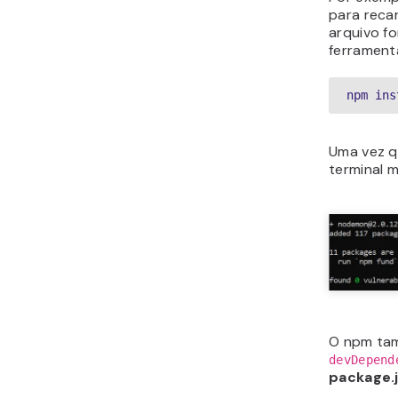
para reca
arquivo fo
ferramenta
npm ins
Uma vez q
terminal 
O npm tam
devDepend
package.