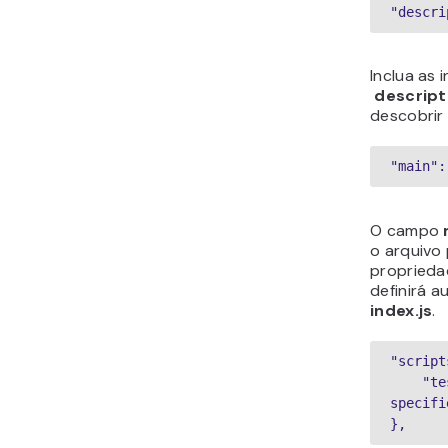
"descri
Inclua as 
descript
descobrir 
"main":
O campo
o arquivo 
proprieda
definirá 
index.js
.
"script
    "test": "echo "Error: no test 
specifi
},