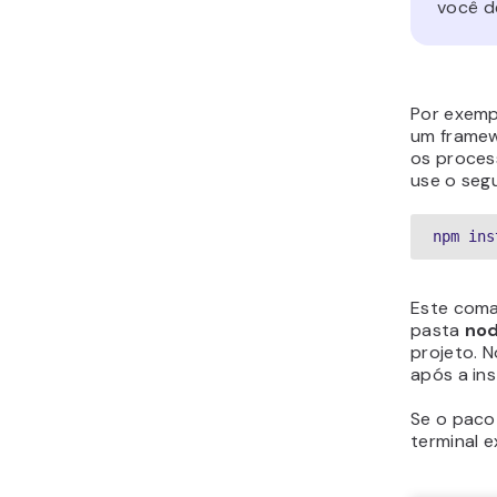
você de
Por exempl
um framew
os proces
use o seg
npm ins
Este coma
pasta
no
projeto. 
após a in
Se o paco
terminal 