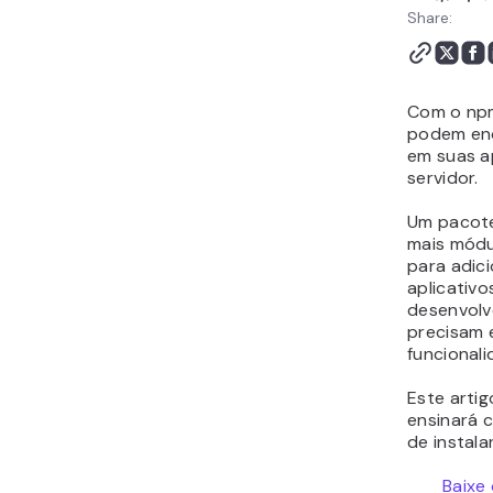
Share:
Com o np
podem enc
em suas a
servidor.
Um paco
mais módu
para adici
aplicativo
desenvolv
precisam 
funcionali
Este arti
ensinará c
de instala
Baixe