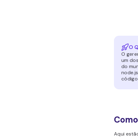
O Q
O gere
um dos
do mun
node.j
código
Como
Aqui estã