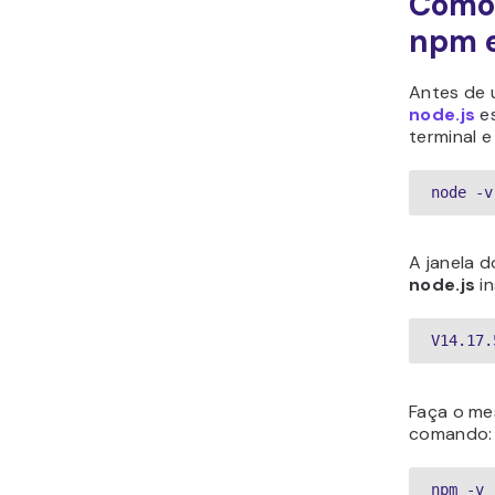
Como 
npm e
Antes de 
node.js
es
terminal 
node -v
A janela d
node.js
in
V14.17.
Faça o me
comando:
npm -v