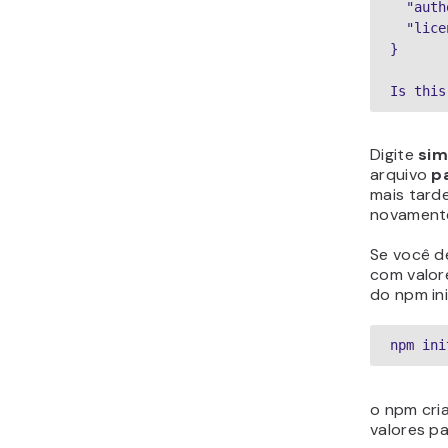
  "author": "Hostinger International",

  "license": "MIT", 

}

Is this
Digite
si
arquivo
p
mais tard
novament
Se você d
com valor
do npm in
npm ini
o npm cri
valores pa