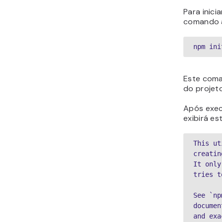
Para inici
comando a
npm ini
Este coma
do projeto
Após exe
exibirá es
This ut
creatin
It only
tries t
See `np
documen
and exa