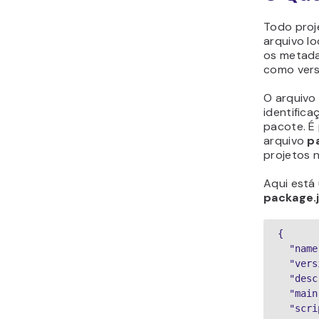
Todo pro
arquivo lo
os metada
como vers
O arquivo
identific
pacote. É 
arquivo
p
projetos n
Aqui está
package.
{

  "name": "hostinger-npm",

  "version": "1.0.0",

  "description": "npm guide for beginner",

  "main": "beginner-npm.js",

  "scripts": {
