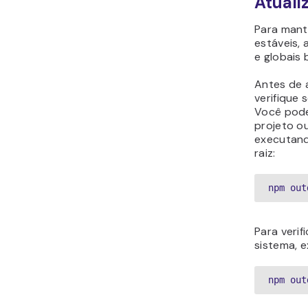
Atuali
Para mant
estáveis, 
e globais 
Antes de 
verifique 
Você pode
projeto o
executand
raiz:
npm out
Para verif
sistema, 
npm out