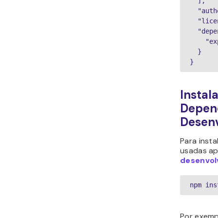
  ],

  "author": "Hostinger International",

  "license": "MIT",

  "dependencies": {

    "express": "^4.17.1"

  }

}
Insta
Depen
Desen
Para inst
usadas a
desenvol
npm ins
Por exemp