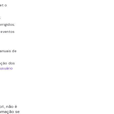
et o
;
rrigidos;
 eventos
manuais de
enção dos
 usuário
pt, não é
ramação se