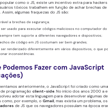
 popular como o JS, existe um incentivo extra para hackers
usuários tóxicos trabalhem em função de achar brechas de
. Assim, algumas fraquezas do JS são:
rável a brechas de segurança;
 ser usado para executar códigos maliciosos no computador do 
sempre tem suporte a diferentes navegadores e dispositivos;
rechos de código em JS costumam ser bem grandes;
ser renderizado diferentemente em vários dispositivos, o que p
onar inconsistências.
 Podemos Fazer com JavaScript
cações)
ntamos anteriormente, o JavaScript foi criado como um
m de programação
client-side
. No início dos anos 2000 a 
solveu adotar esta linguagem para desenvolver algumas de
s como, por exemplo, o
Gmail
, mas existia um problema, os
tadores
de JS que os navegadores possuíam na época era