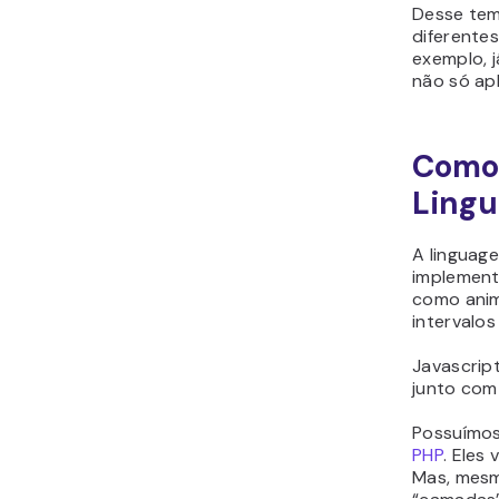
Desse tem
diferentes
exemplo, j
não só ap
Como 
Ling
A linguag
implement
como anim
intervalo
Javascrip
junto com
Possuímos
PHP
. Eles
Mas, mesm