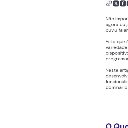
(Aplicações)
Como adicionar
JavaScript em um site?
Não impor
Como aprender
agora ou 
ouviu fala
Javascript
Conclusão
Esta que 
variedade
dispositi
programad
Neste arti
desenvolv
funcionali
dominar o
O Que