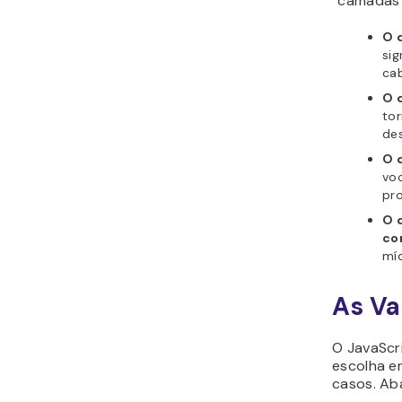
“camadas”
O 
sig
cab
O 
to
des
O 
voc
pr
O 
co
míd
As Va
O JavaScr
escolha e
casos. Ab