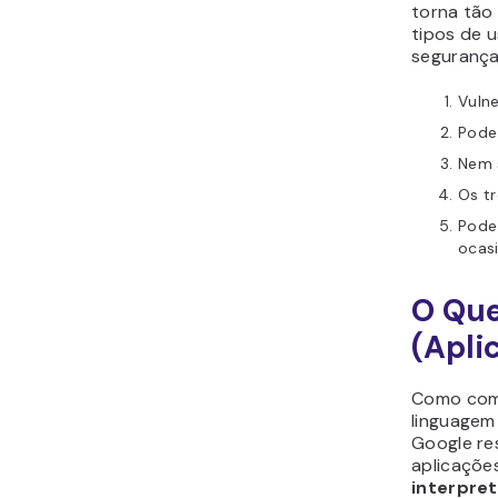
torna tão
tipos de 
segurança
Vulne
Pode
Nem 
Os t
Pode 
ocasi
O Que
(Apli
Como come
linguage
Google re
aplicaçõe
interpre