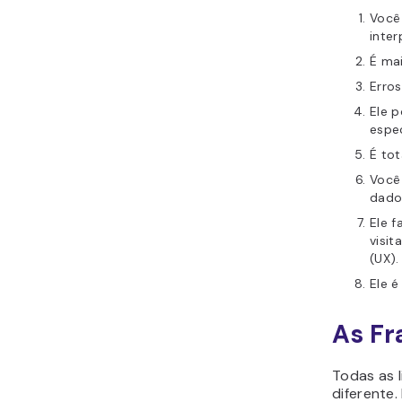
Você
inte
É mai
Erros
Ele 
espec
É to
Você 
dado
Ele 
visit
(UX).
Ele é
As Fr
Todas as 
diferente