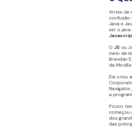
Antes de 
confusão 
Java e Ja
ser o
java
Javascri
O
JS
ou J
meio da d
Brendan E
da Mozilla
Ele criou
Corporati
Navigator,
a program
Pouco tem
começou a
dos grand
das princ