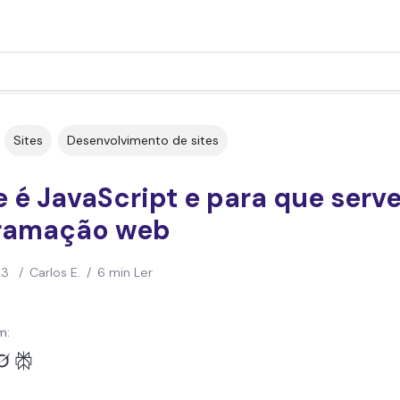
Sites
Desenvolvimento de sites
 é JavaScript e para que serv
ramação web
23
/
Carlos E.
/
6 min Ler
m: