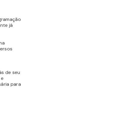
ogramação
nte já
ma
versos
rás de seu
 e
sária para