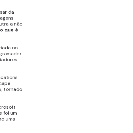
esar da
agens,
utra a não
e
o que é
riada no
ogramador
ndadores
ications
scape
b, tornado
crosoft
e foi um
omo uma