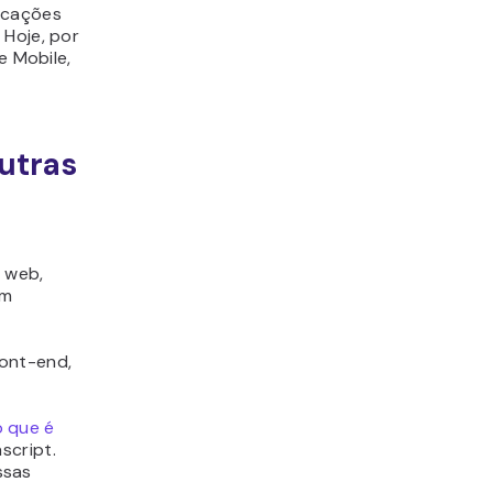
licações
 Hoje, por
e Mobile,
utras
s web,
em
ront-end,
o que é
script.
ssas