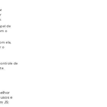
ar
r
s.
apel de
com o
om ela,
r o
controle de
te.
melhor
 usos e
m JS: