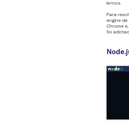
lentos.
Para reso
engine de
Chrome e,
foi adota
Node.j