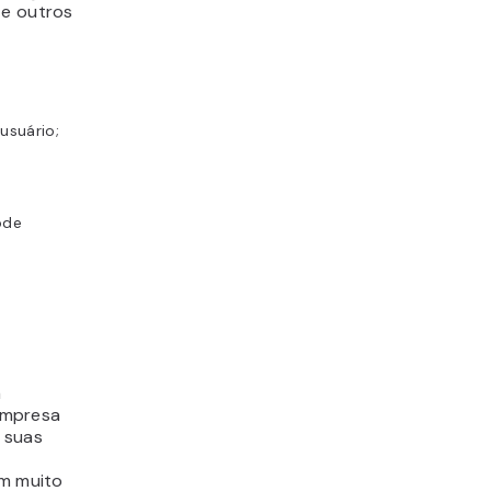
 e outros
usuário;
ode
a
empresa
 suas
m muito