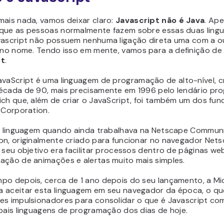
mais nada, vamos deixar claro:
Javascript não é Java
. Ap
que as pessoas normalmente fazem sobre essas duas lingu
vascript não possuem nenhuma ligação direta uma com a o
no nome. Tendo isso em mente, vamos para a definição d
pt
.
avaScript é uma linguagem de programação de alto-nível, c
écada de 90, mais precisamente em 1996 pelo lendário pr
ich que, além de criar o JavaScript, foi também um dos fu
 Corporation.
 a linguagem quando ainda trabalhava na Netscape Commun
on, originalmente criado para funcionar no navegador Net
 seu objetivo era facilitar processos dentro de páginas we
ação de animações e alertas muito mais simples.
po depois, cerca de 1 ano depois do seu lançamento, a Mi
 aceitar esta linguagem em seu navegador da época, o qu
es impulsionadores para consolidar o que é Javascript c
ipais linguagens de programação dos dias de hoje.