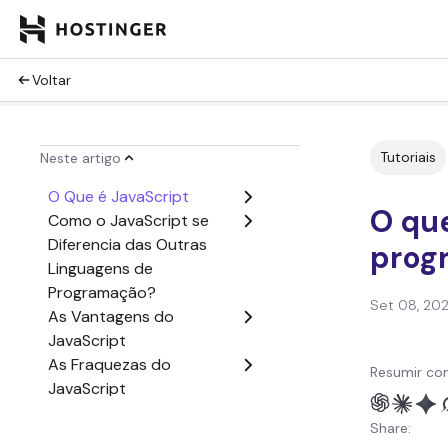
Voltar
Tutoriais
Neste artigo
O Que é JavaScript
O que
Como o JavaScript se
Diferencia das Outras
prog
Linguagens de
Programação?
Set 08, 20
As Vantagens do
JavaScript
As Fraquezas do
Resumir co
JavaScript
O Que Podemos Fazer
Share:
com JavaScript