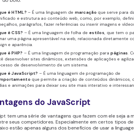
 do bolo.
que é HTML?
– É uma linguagem de
marcação
que serve para d
nificado e estrutura ao conteúdo web, como, por exemplo, defini
eçalhos, parágrafos, fazer referências ou inserir imagens e vídeo
que é CSS?
– É uma linguagem de folha de
estilos
, que tem o p
rnar uma página apresentável na web, relacionada diretamente 
ign e aparência.
que é PHP?
– É uma linguagem de programação para
páginas
. C
ê desenvolver sites dinâmicos, extensões de aplicações e agiliza
ocesso de desenvolvimento de um sistema.
que é JavaScript?
– É uma linguagem de programação de
mportamento
que permite a criação de conteúdos dinâmicos, 
ias e animações para deixar seu site mais interativo e interessan
ntagens do JavaScript
ipt tem uma série de vantagens que fazem com ele seja a 
ntre seus competidores. Especialmente em certos tipos de
aixo estão apenas alguns dos benefícios de usar a linguage