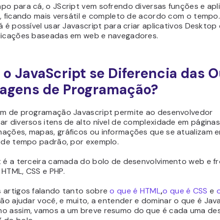
po para cá, o JScript vem sofrendo diversas funções e ap
, ficando mais versátil e completo de acordo com o tempo.
á é possível usar Javascript para criar aplicativos Desktop 
licações baseadas em web e navegadores.
o JavaScript se Diferencia das O
uagens de Programação?
em de programação Javascript permite ao desenvolvedor
ar diversos itens de alto nível de complexidade em página
ações, mapas, gráficos ou informações que se atualizam 
s de tempo padrão, por exemplo.
t é a terceira camada do bolo de desenvolvimento web e f
 HTML, CSS e PHP.
 artigos falando tanto sobre
o que é HTML
,
o que é CSS
e
 vão ajudar você, e muito, a entender e dominar o que é Java
o assim, vamos a um breve resumo do que é cada uma de