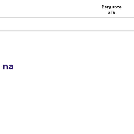
Pergunte
à IA
e na