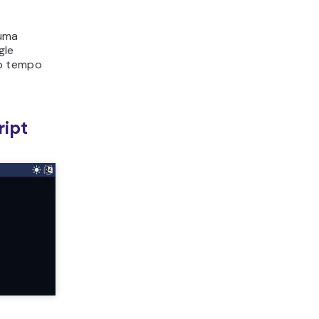
 uma
gle
co tempo
ript