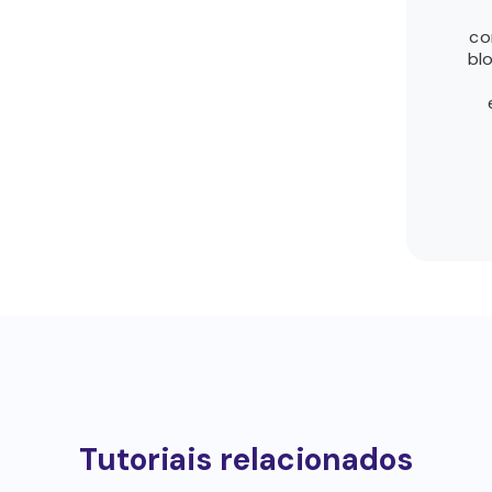
co
bl
Tutoriais relacionados