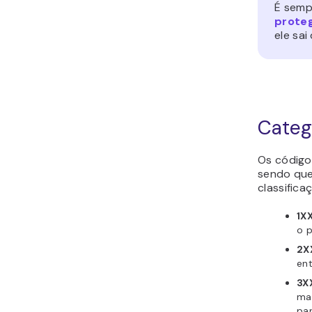
É semp
prote
ele sai
Categ
Os código
sendo que 
classifica
1X
o 
2X
ent
3X
mai
par