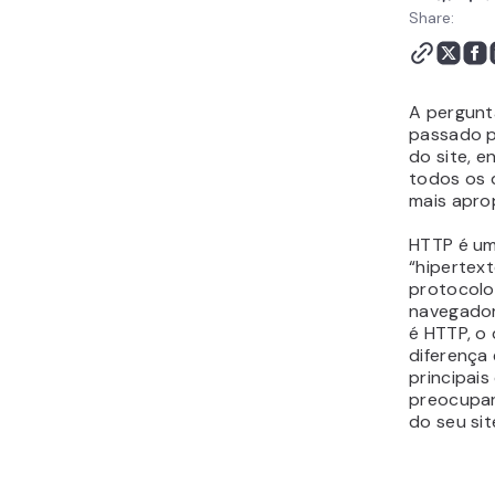
Share:
A pergunt
passado pe
do site, e
todos os 
mais apro
HTTP é um
“hipertex
protocolo
navegador
é HTTP, o 
diferença 
principai
preocupar
do seu sit