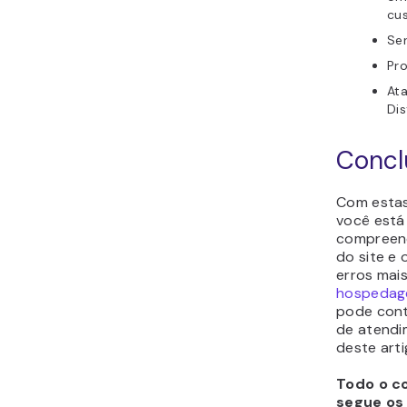
cu
Ser
Pro
At
Dis
Concl
Com estas
você está 
compreend
do site e 
erros mai
hospedage
pode cont
de atendi
deste arti
Todo o co
segue os