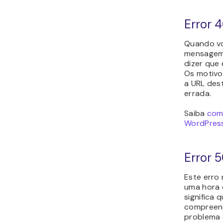
Error 
Quando vo
mensagem
dizer que 
Os motivo
a URL des
errada.
Saiba
como
WordPress
Error 
Este erro
uma hora 
significa 
compreend
problema 