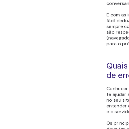
conversan
E com as i
fácil dedu
sempre co
são respe
(navegado
para o pr
Quais
de er
Conhecer 
te ajudar
no seu sit
entender 
e o servid
Os princi
deve ter 