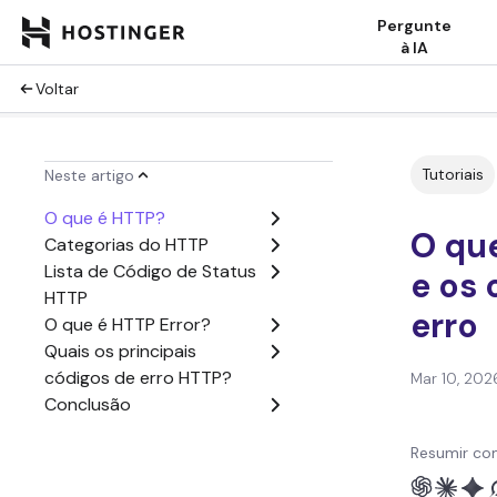
Pergunte
à IA
Voltar
Tutoriais
Neste artigo
O que é HTTP?
O que
Categorias do HTTP
Lista de Código de Status
e os 
HTTP
erro
O que é HTTP Error?
Quais os principais
códigos de erro HTTP?
Mar 10, 202
Conclusão
Resumir co