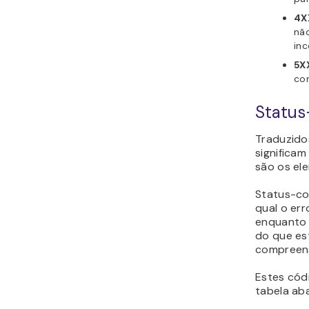
4X
nã
inc
5X
con
Status
Traduzido
significam
são os el
Status-co
qual o err
enquanto 
do que est
compreens
Estes cód
tabela ab