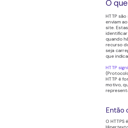
O que
HTTP são 
enviam a
site. Est
identifica
quando há
recurso d
seja carr
que indica
HTTP sign
(Protocolo
HTTP é fo
motivo, q
represent
Então 
O HTTPS é
Hipertext