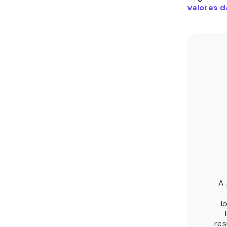
valores d
A 
l
res