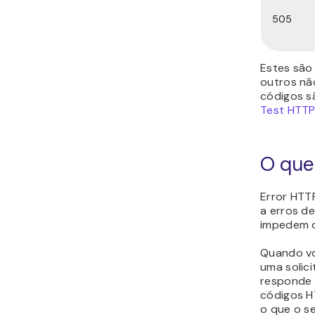
505
Estes são
outros não
códigos s
Test HTTP
O que
Error HTT
a erros de
impedem o
Quando vo
uma solici
responde 
códigos H
o que o s