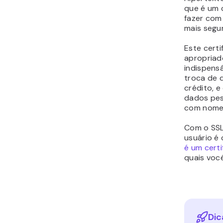
que é um c
fazer com
mais segu
Este certi
apropriad
indispensá
troca de 
crédito, e
dados pes
com nome, 
Com o SSL
usuário é
é um certi
quais você
Dic