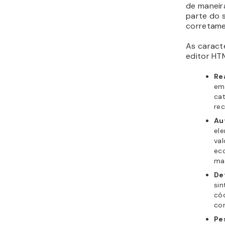
de maneira
parte do s
corretame
As caract
editor HT
Re
em
cat
rec
Au
el
val
ec
mai
De
sin
cód
cor
Pe