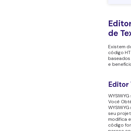
Edito
de Te
Existem do
código HT
baseados 
e benefíc
Edito
WYSIWYG s
Você Obté
WYSIWYG m
seu proje
modifica e
código for
parece co