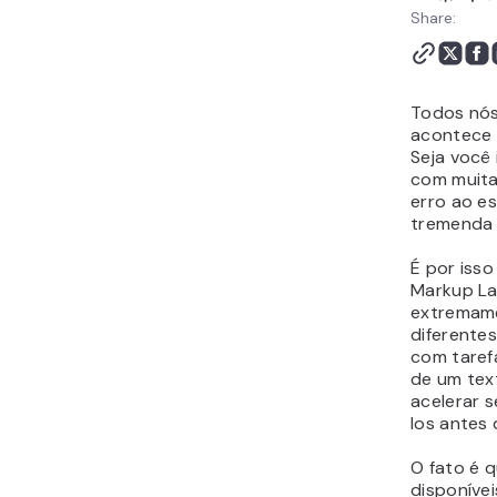
Share:
Todos nós
acontece
Seja você
com muita
erro ao e
tremenda 
É por iss
Markup La
extremame
diferente
com tarefa
de um tex
acelerar s
los antes 
O fato é 
disponíve