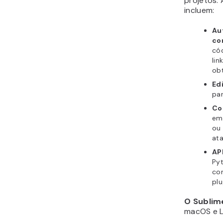
projetos. 
incluem:
Au
co
cód
lin
ob
Ed
par
Co
em
ou
ata
AP
Pyt
co
plu
O Sublim
macOS e Li