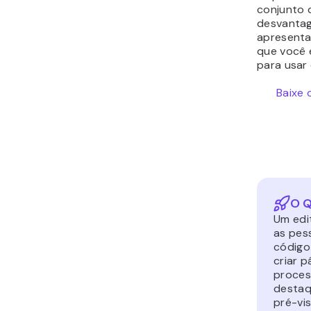
conjunto 
desvantag
apresenta
que você 
para usar
Baixe 
O Q
Um edi
as pess
código
criar p
proces
destaq
pré-vis