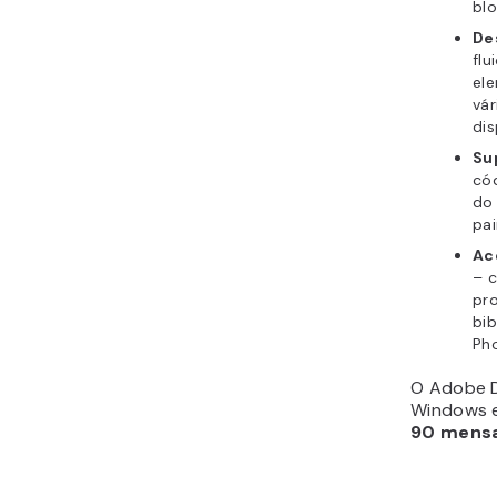
blo
De
fl
ele
vá
dis
Su
cód
do 
pa
Ac
– 
pr
bib
Pho
O Adobe D
Windows 
90 mens