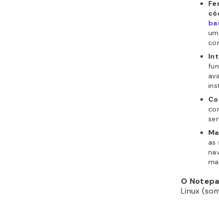
Fe
có
ba
um
co
In
fun
av
in
Co
co
ser
Ma
as
na
mai
O Notep
Linux (som