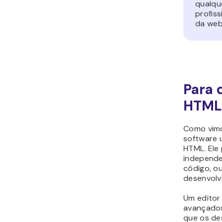
qualqu
profiss
da web
Para 
HTML
Como vimo
software 
HTML. Ele
independe
código, o
desenvolv
Um editor
avançados
que os de