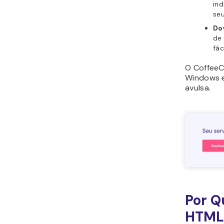
ind
seu
Do
de
fác
O CoffeeC
Windows 
avulsa.
Por Q
HTML