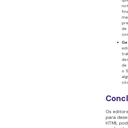
que
not
fin
mai
pr
de 
co
Ge
edi
tr
de
de
o S
alg
cód
Conc
Os editor
para desen
HTML pode