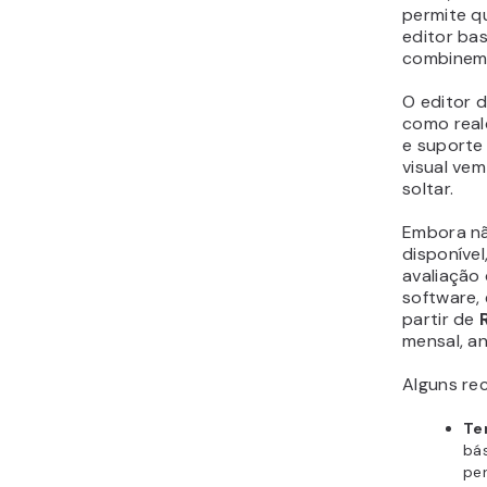
permite q
editor ba
combinem
O editor d
como real
e suporte 
visual vem
soltar.
Embora nã
disponíve
avaliação 
software, 
partir de
mensal, a
Alguns re
Te
bás
per