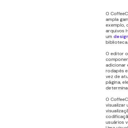
O CoffeeC
ampla gam
exemplo, 
arquivos 
um
desig
biblioteca
O editor 
component
adicionar
rodapés e
vez de at
página, e
determinad
O CoffeeC
visualizar
visualizaç
codificaçã
usuários 
Uma visua