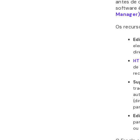
antes de 
software 
Manager
Os recurso
Ed
el
di
HT
de
re
Su
tra
au
(di
par
Ed
pa
ou 