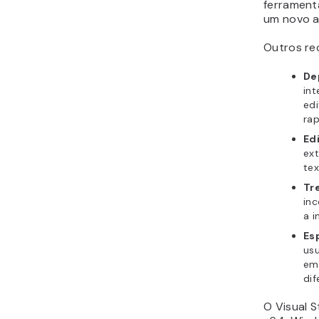
ferrament
um novo a
Outros rec
De
int
edi
ra
Ed
ext
te
Tr
inc
a i
Es
us
em 
dif
O Visual S