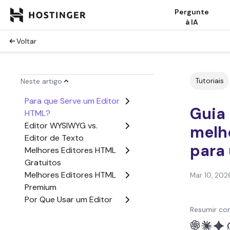
Pergunte
à IA
Voltar
Tutoriais
Neste artigo
Para que Serve um Editor
Guia
HTML?
Editor WYSIWYG vs.
melh
Editor de Texto
para
Melhores Editores HTML
Gratuitos
Melhores Editores HTML
Mar 10, 202
Premium
Por Que Usar um Editor
Resumir co
HTML?
Conclusão