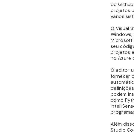
do Github
projetos 
vários si
O Visual 
Windows, 
Microsoft 
seu códig
projetos e
no Azure 
O editor u
fornecer 
automático
definições
podem ins
como Pyth
IntelliSen
programa
Além disso
Studio Cod