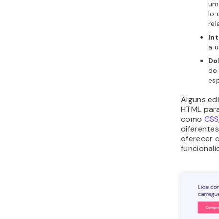
um 
lo
rel
In
a u
Do
do
es
Alguns ed
HTML par
como
CSS
diferente
oferecer 
funcionali