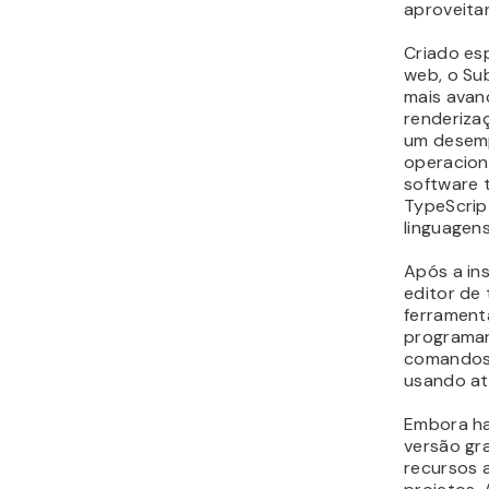
aproveita
Criado es
web, o Su
mais avan
renderiza
um desemp
operacion
software 
TypeScrip
linguagen
Após a in
editor de 
ferrament
programar
comandos 
usando at
Embora ha
versão gr
recursos 