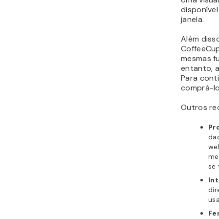
disponíve
janela.
Além disso
CoffeeCup
mesmas fu
entanto, a
Para cont
comprá-l
Outros re
Pr
da
web
me
se 
In
di
usa
Fe