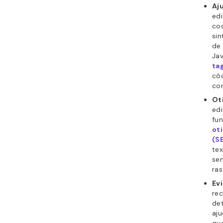
Aj
edi
cod
sin
de
Ja
ta
cód
co
Ot
ed
fun
ot
(S
te
se
ra
Ev
rec
det
aj