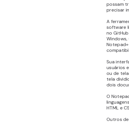
possam tr
precisar i
A ferrame
software l
no GitHub.
Windows, 
Notepad+
compatibi
Sua interf
usuários e
ou de tela
tela divid
dois docu
O Notepad
linguagen
HTML e CS
Outros de