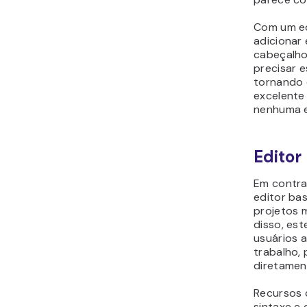
Com um ed
adicionar
cabeçalho
precisar e
tornando 
excelente
nenhuma e
Editor
Em contra
editor ba
projetos 
disso, est
usuários 
trabalho,
diretamen
Recursos 
sintaxe e