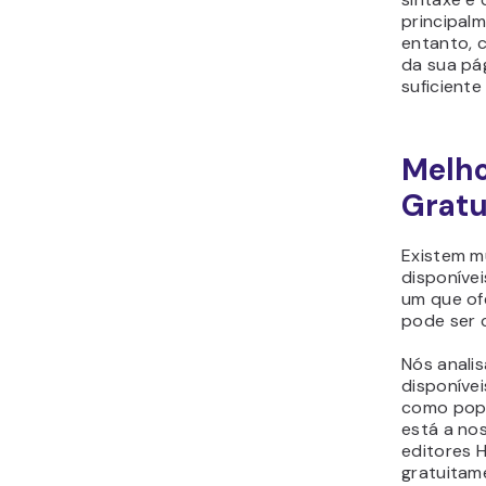
principal
entanto, 
da sua pá
suficiente
Melho
Gratu
Existem m
disponívei
um que of
pode ser 
Nós anali
disponíve
como popu
está a no
editores 
gratuitam