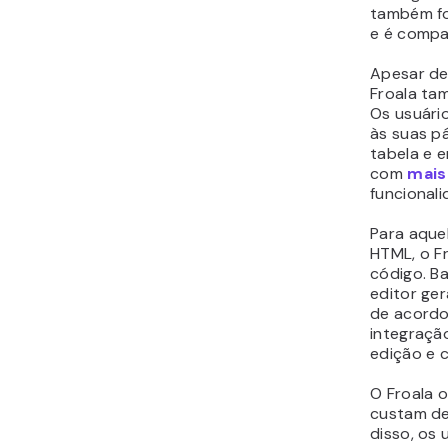
também fo
e é compat
Apesar de
Froala tam
Os usuári
às suas pá
tabela e e
com
mais
funcionali
Para aque
HTML, o Fr
código. B
editor ge
de acordo
integraçã
edição e 
O Froala o
custam d
disso, os