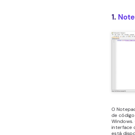
1.
Not
O Notepad
de código
Windows. 
interface
está disp