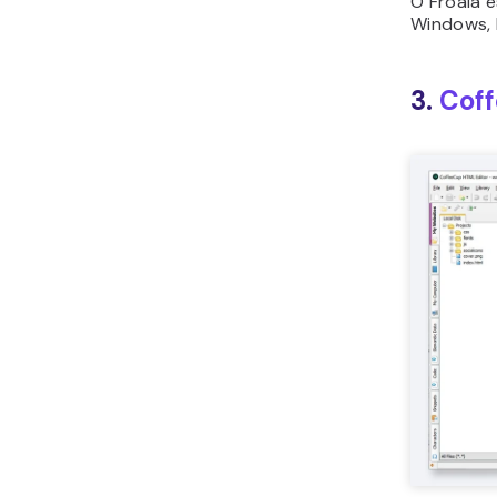
O Froala e
Windows, 
3.
Cof