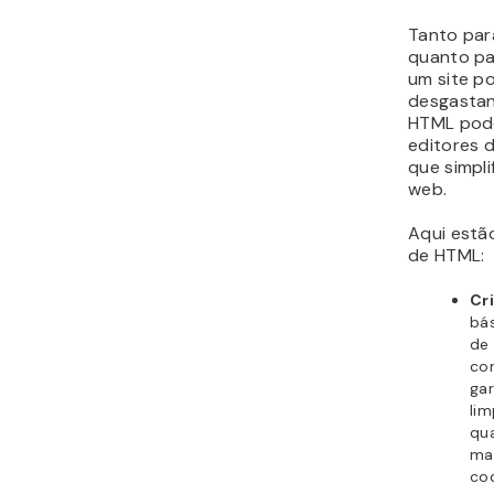
Tanto par
quanto pa
um site p
desgastan
HTML pode
editores 
que simpl
web.
Aqui estã
de HTML:
Cr
bás
de
com
gar
li
qua
mai
cod