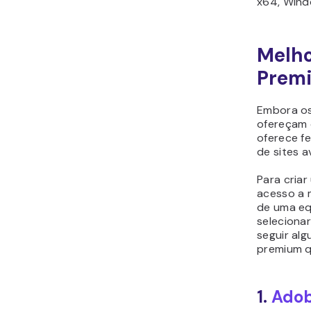
x64, Wind
Melho
Prem
Embora os
ofereçam 
oferece f
de sites 
Para criar
acesso a 
de uma eq
seleciona
seguir al
premium q
1.
Ado