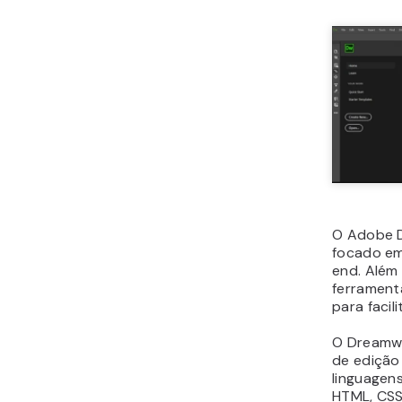
O Adobe D
focado em
end. Além 
ferrament
para facil
O Dreamwe
de edição
linguagen
HTML, CSS