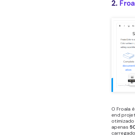
2.
Froa
O Froala 
end proje
otimizado
apenas
5
carregad