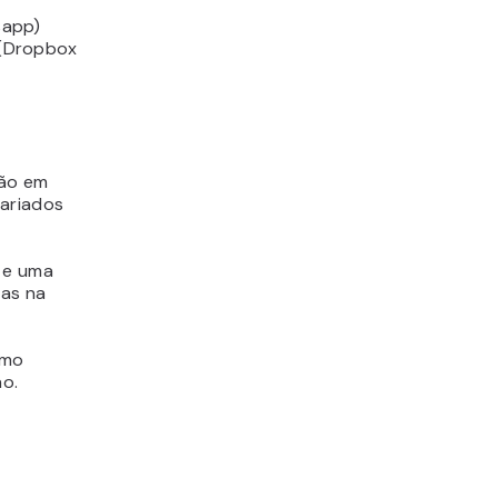
sapp)
(
Dropbox
ção em
ariados
 e uma
das na
omo
ão.