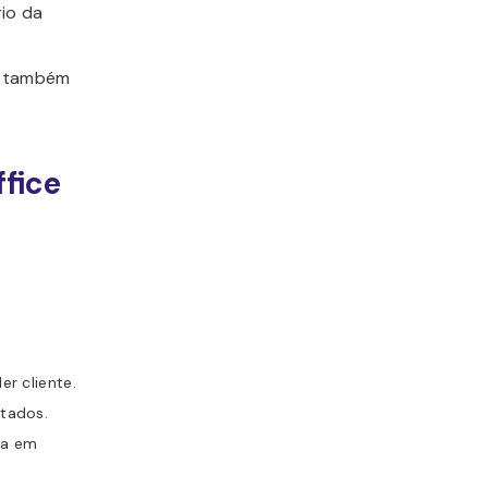
rio da
u também
fice
er cliente.
ltados.
ia em