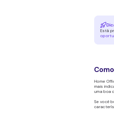
Dic
Está p
oportu
Como 
Home Offi
mais indi
uma boa c
Se você b
caracterí