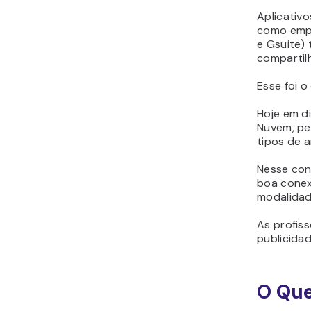
Aplicativ
como empr
e Gsuite
)
compartil
Esse foi o
Hoje em d
Nuvem, pe
tipos de a
Nesse con
boa conex
modalidad
As profis
publicidad
O Que