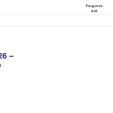
Pergunte
à IA
26 –
o