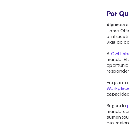
Por Qu
Algumas e
Home Offi
e infraes
vida do c
A
Owl Lab
mundo. El
oportunida
responden
Enquanto 
Workplace
capacidad
Segundo
mundo cor
aumentou 
das maior