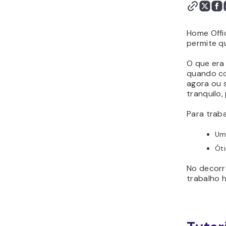
Como Conseguir Vagas
de Trabalho Home Office
Vagas Home Office na
Home Offi
Hostinger
permite q
Conclusão
O que era
Como Trabalhar Home
quando co
Office – Perguntas
agora ou 
Frequentes (FAQ)
tranquilo,
Para trab
Um
Ót
No decorr
trabalho 