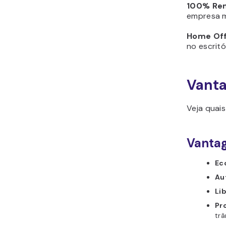
100% Re
empresa 
Home Off
no escritó
Vanta
Veja quais
Vanta
Ec
Au
Li
Pr
trâ