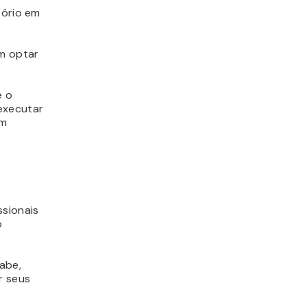
tório em
m optar
e o
executar
um
sionais
o
abe,
r seus