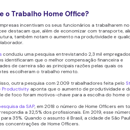
e o Trabalho Home Office?
mpresas incentivam os seus funcionários a trabalharem n
cee destacam que, além de economizar com transporte, a
trutura, também notam o aumento na produtividade e quali
olaborador.
s
conduziu uma pesquisa entrevistando 2,3 mil empregado
es identificaram que o melhor compensação financeira e
des de carreira são as principais razões pelas quais os
tes escolheram o trabalho remoto.
isso,
outra pesquisa com 2.009 trabalhadores feita pelo
S
 Productivity
aponta que o aumento de produtividade e d
e de foco foram motivos-chave para a escolha do home of
pesquisa da SAP
, em 2018 o número de Home Officers em t
respondia a 32,5% dos profissionais. Em 2019, esse númer
para 35%. Quando o assunto é Brasil, a cidade de São Pau
es concentrações de Home Officers.