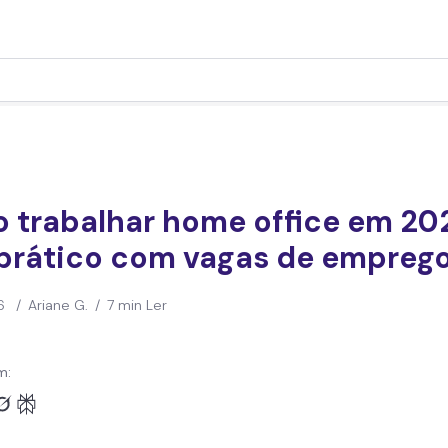
 trabalhar home office em 20
 prático com vagas de empreg
6
/
Ariane G.
/
7 min Ler
m: