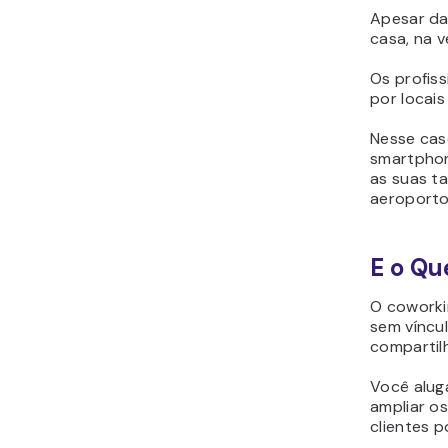
Apesar da 
casa, na v
Os profis
por locais
Nesse cas
smartphon
as suas ta
aeroporto
E o Qu
O coworki
sem víncu
compartil
Você alug
ampliar o
clientes p