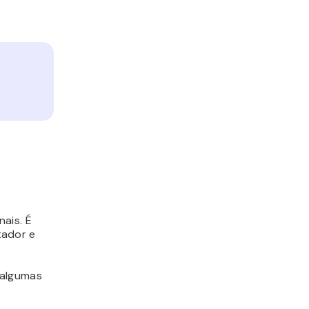
ais. É
tador e
 algumas