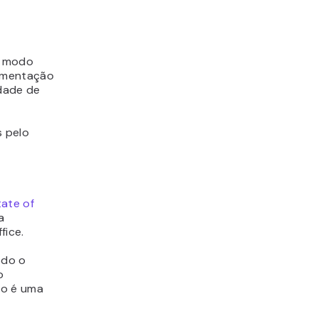
o modo
limentação
dade de
s pelo
tate of
a
fice.
odo o
o
lo é uma