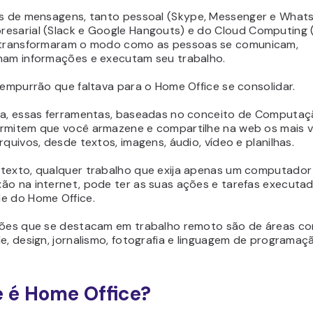
os
de mensagens
, tanto pessoal (Skype, Messenger e What
esarial (Slack e Google Hangouts) e do
Cloud Computing 
transformaram o modo como as pessoas se comunicam,
ham informações e executam seu trabalho.
 empurrão que faltava para o Home Office se consolidar.
ia, essas ferramentas, baseadas no conceito de Computa
rmitem que você armazene e compartilhe na web os mais v
rquivos, desde textos, imagens, áudio, vídeo e planilhas.
texto, qualquer trabalho que exija apenas um computador
ão na internet, pode ter as suas ações e tarefas executa
e do Home Office.
sões que se destacam em trabalho remoto são de áreas c
e, design, jornalismo, fotografia e linguagem de programaç
 é Home Office?