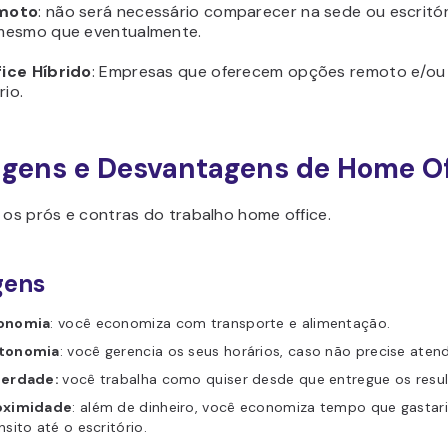
moto
: não será necessário comparecer na sede ou escritó
mesmo que eventualmente.
ice Híbrido
: Empresas que oferecem opções remoto e/o
rio.
gens e Desvantagens de Home Of
 os prós e contras do trabalho home office.
gens
onomia
:
você economiza com transporte e alimentação.
tonomia
:
você gerencia os seus horários, caso não precise atend
berdade:
você trabalha como quiser desde que entregue os resu
oximidade
: além de dinheiro, você economiza tempo que gastar
nsito até o escritório.