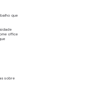
abalho que
ssidade
ome office
que
as sobre