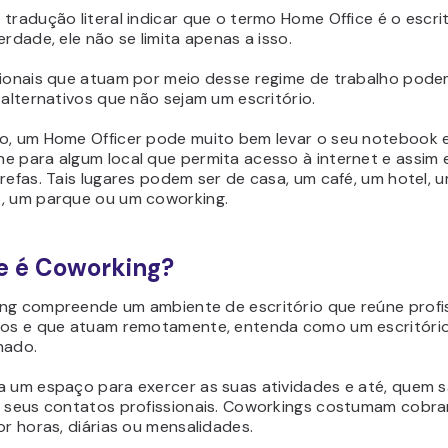
tradução literal indicar que o termo Home Office é o escri
erdade, ele não se limita apenas a isso.
sionais que atuam por meio desse regime de trabalho pode
 alternativos que não sejam um escritório.
o, um Home Officer pode muito bem levar o seu notebook 
e para algum local que permita acesso à internet e assim 
refas. Tais lugares podem ser de casa, um café, um hotel, 
, um parque ou um coworking.
e é Coworking?
ng compreende um ambiente de escritório que reúne profis
los e que atuam remotamente, entenda como um escritóri
hado.
a um espaço para exercer as suas atividades e até, quem s
s seus contatos profissionais. Coworkings costumam cobra
or horas, diárias ou mensalidades.