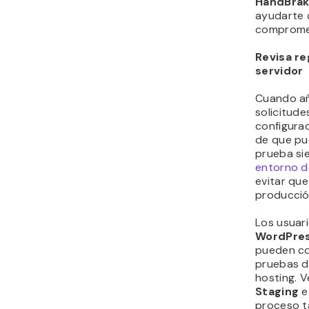
HandBrak
ayudarte 
compromet
Revisa re
servidor
Cuando añ
solicitude
configura
de que pu
prueba si
entorno d
evitar que
producció
Los usuar
WordPres
pueden co
pruebas d
hosting. 
Staging
e
proceso t