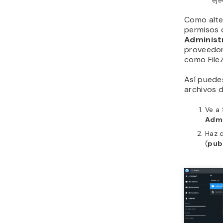
eje
Como alte
permisos d
Administ
proveedor
como FileZi
Así puede
archivos d
Ve a
Admi
Haz c
(
pub