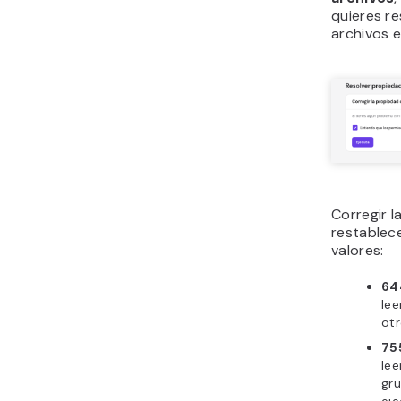
quieres re
archivos e 
Corregir l
restablece
valores:
64
lee
otr
75
lee
gru