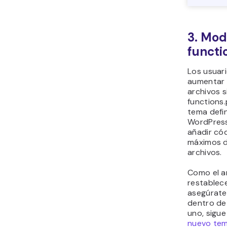
3. Modi
functi
Los usuar
aumentar 
archivos s
functions.
tema defi
WordPress
añadir cód
máximos de
archivos.
Como el a
restablece
asegúrate 
dentro de 
uno, sigu
nuevo tem