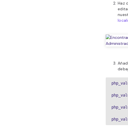
Haz d
edita
nuest
local
Añad
debaj
php_val
php_val
php_val
php_val