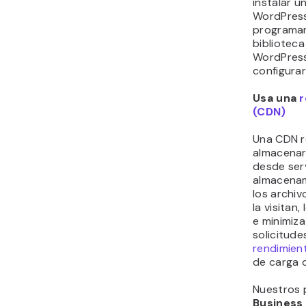
instalar u
WordPres
programar
bibliotec
WordPress 
configurar
Usa una
r
(CDN)
Una CDN re
almacenar
desde ser
almacenam
los archi
la visitan
e minimiza
solicitude
rendimien
de carga d
Nuestros 
Business