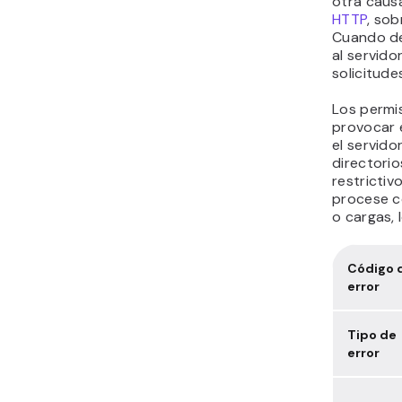
otra caus
HTTP
, so
Cuando de
al servido
solicitude
Los permi
provocar e
el servido
directori
restrictiv
procese c
o cargas, 
Código 
error
Tipo de
error