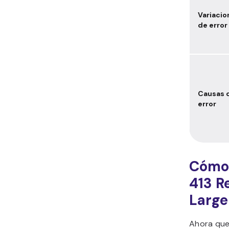
Variacio
de error
Causas 
error
Cómo 
413 R
Large
Ahora que