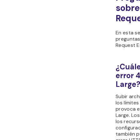
sobre
Reque
En esta s
preguntas
Request E
¿Cuále
error 
Large
Subir arc
los límite
provoca e
Large. Los
los recurs
configurac
también p