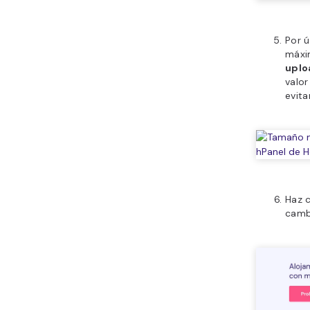
Por ú
máxi
uplo
valor
evita
Haz c
camb