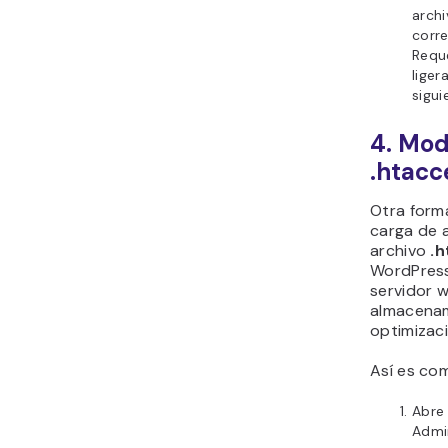
arch
corre
Reque
liger
sigu
4. Mod
.htacc
Otra form
carga de a
archivo
.
WordPress
servidor w
almacenam
optimizaci
Así es co
Abre 
Admin