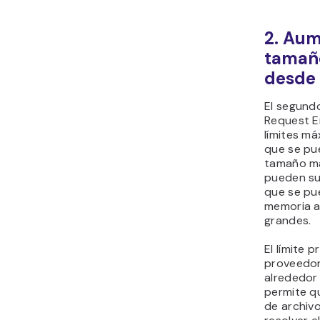
2. Aum
tamañ
desde
El segundo
Request E
límites m
que se pu
tamaño má
pueden su
que se pue
memoria a
grandes.
El límite 
proveedor
alrededor 
permite q
de archiv