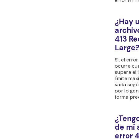
error HTTP
¿Hay u
archiv
413 Re
Large
Sí, el err
ocurre cua
supera el 
límite má
varía segú
por lo ge
forma pre
¿Tengo
de mi 
error 