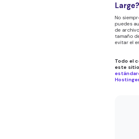
Large
No siempr
puedes au
de archivo
tamaño de
evitar el 
Todo el c
este siti
estándare
Hostinger