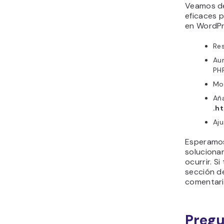
Veamos de
eficaces p
en WordPr
Res
Au
PH
Mod
Aña
.h
Aju
Esperamos
solucionar
ocurrir. S
sección d
comentari
Pregu