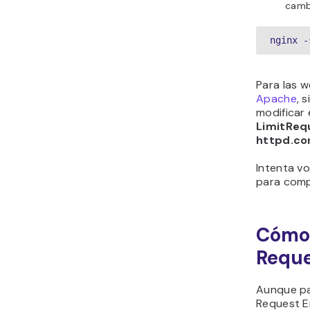
camb
nginx -
Para las w
Apache
, 
modificar 
LimitReq
httpd.co
Intenta vo
para compr
Cómo 
Reque
Aunque par
Request E