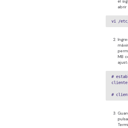
el si
abrir
vi /etc
Ingre
máxim
permi
MB c
ajust
# estab
cliente
# clien
Guard
puls
Termi