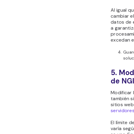
Al igual q
cambiar el
datos de 
a garantiz
procesami
excedan el
Guard
soluc
5. Mod
de NG
Modificar 
también s
sitios we
servidores
El límite 
varía segú