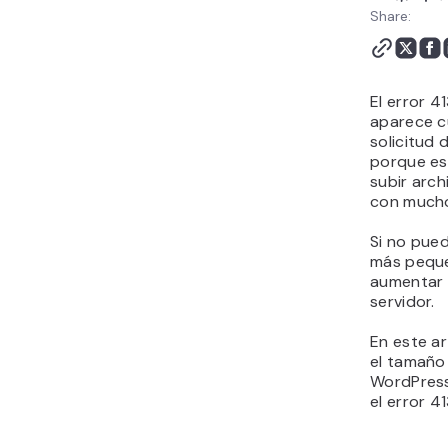
Share:
El error 4
aparece c
solicitud 
porque es
subir arch
con mucho
Si no pued
más peque
aumentar e
servidor.
En este ar
el tamaño
WordPress
el error 4