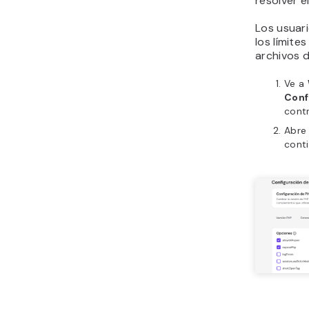
resolver e
Los usuar
los límit
archivos 
Ve a
Conf
contr
Abre
conti