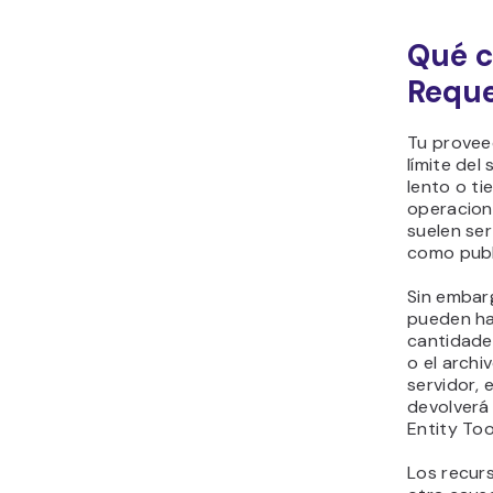
Qué c
Reque
Tu provee
límite del
lento o ti
operacione
suelen ser
como publi
Sin embar
pueden ha
cantidades
o el archi
servidor, 
devolverá
Entity Too
Los recurs