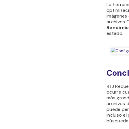
La herram
optimizac
imágenes 
archivos 
Rendimi
estado.
Concl
413 Reque
ocurre cua
más grande
archivos d
puede perj
incluso e
búsqueda 