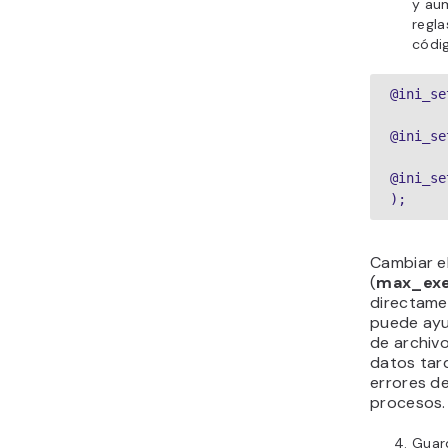
y aum
regla
códig
@ini_se
@ini_se
@ini_se
);
Cambiar e
(
max_exe
directamen
puede ayu
de archiv
datos tar
errores d
procesos.
Guard