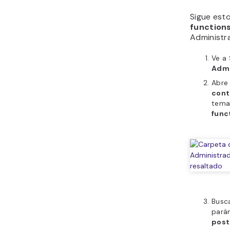
Sigue esto
function
Administr
Ve a
Admi
Abre
cont
tema 
func
Busca
pará
post