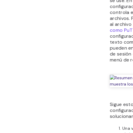
se use. En
configura
controla 
archivos. 
al archivo
como PuT
configurac
texto com
pueden en
de sesión
menú de r
Sigue est
configurac
solucionar
Una v