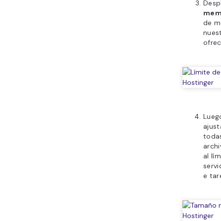
Desp
mem
de me
nues
ofre
Lueg
ajus
todas
archi
al lí
servi
e tar