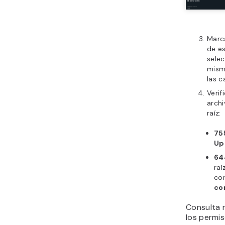
Marca
de es
sele
mism
las c
Verif
archi
raíz:
75
Up
64
raí
co
co
Consulta 
los permis