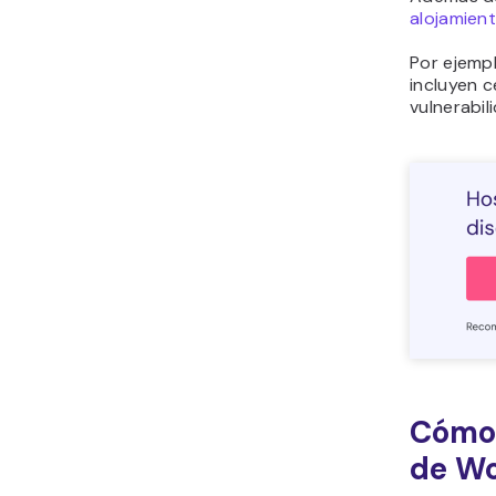
alojamien
Por ejempl
incluyen c
vulnerabil
Cómo 
de W