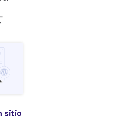
er
e
 sitio