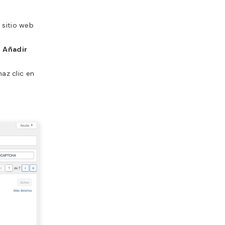
l sitio web
→
Añadir
haz clic en