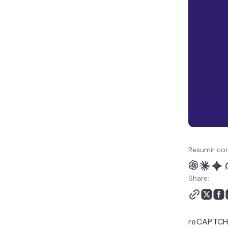
reCAPTCHA en
WordPress - Preguntas
frecuentes
Resumir con
Share:
reCAPTCHA