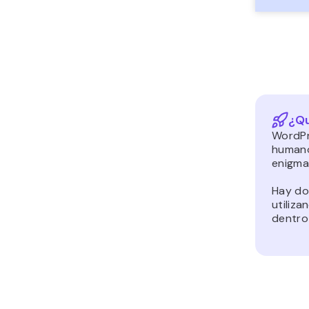
¿Q
WordPr
humano
enigma
Hay do
utiliz
dentro