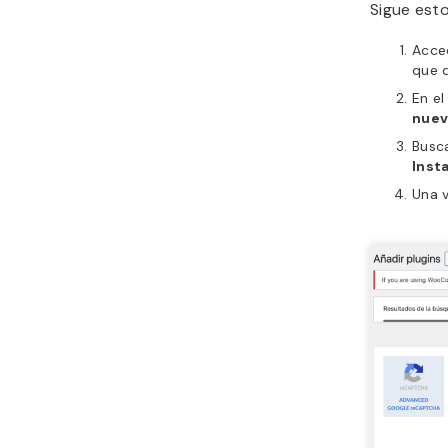
Sigue est
Acce
que q
En el
nue
Busc
Inst
Una v