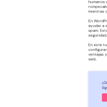
humanos de
rompecabe
mientras 
En WordPr
ayudar a 
spam. Est
seguridad,
En este t
configura
ventajas y
web.