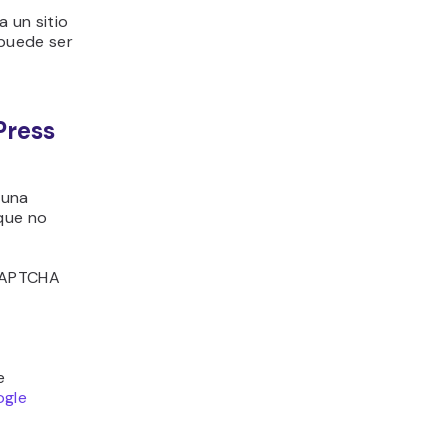
 un sitio
puede ser
Press
 una
que no
 CAPTCHA
e
gle