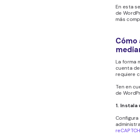
En esta s
de WordPr
más compl
Cómo 
median
La forma m
cuenta de
requiere c
Ten en cu
de WordPr
1. Instal
Configura
administra
reCAPTC