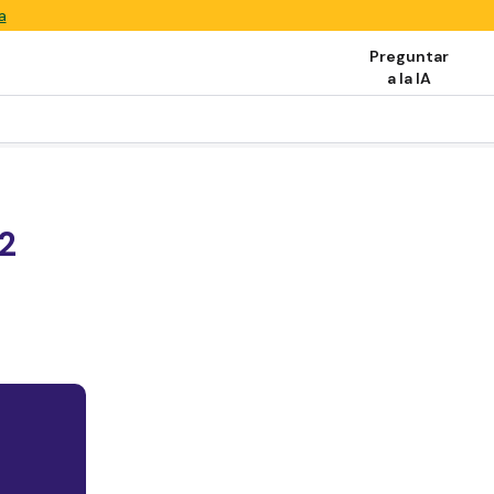
a
Preguntar
a la IA
2