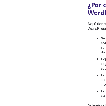
¿Por 
Word
Aquí tiene
WordPress
Se
co
evi
de 
Ex
seg
seg
Int
los
int
Fá
CAP
Además de