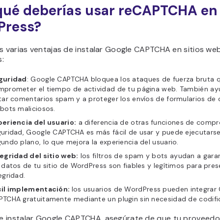
qué deberías usar reCAPTCHA en
Press?
s varias ventajas de instalar Google CAPTCHA en sitios we
:
guridad
: Google CAPTCHA bloquea los ataques de fuerza bruta 
mprometer el tiempo de actividad de tu página web. También ay
tar comentarios spam y a proteger los envíos de formularios de
bots maliciosos.
periencia del usuario:
a diferencia de otras funciones de comp
uridad, Google CAPTCHA es más fácil de usar y puede ejecutars
undo plano, lo que mejora la experiencia del usuario.
egridad del sitio web:
los filtros de spam y bots ayudan a gara
 datos de tu sitio de WordPress son fiables y legítimos para pres
egridad.
cil implementación:
los usuarios de WordPress pueden integrar
TCHA gratuitamente mediante un plugin sin necesidad de codifi
 instalar Google CAPTCHA, asegúrate de que tu proveedo