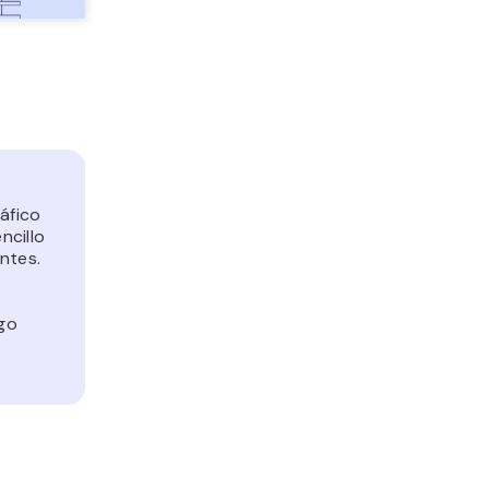
áfico
ncillo
ntes.
igo