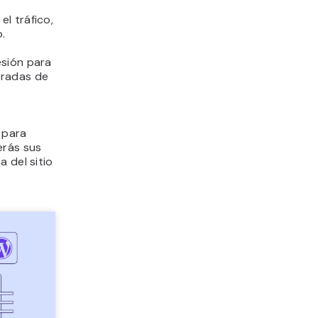
l tráfico,
.
esión para
tradas de
 para
erás sus
 del sitio