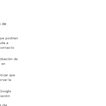
b de
que podrían
uda a
 contacto
robación de
e en
ntizar que
ervar la
 Google
cación.
r de