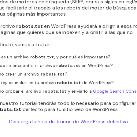
dos de motores de búsqueda (SERP, por sus siglas en inglés
e facilitarle el trabajo a los robots del motor de búsqued
tus páginas más importantes.
archivo
robots.txt
en WordPress ayudará a dirigir a esos 
páginas que quieres que se indexen y a omitir a las que no.
tículo, vamos a tratar:
 es un archivo
robots.txt
, y por qué es importante?
de se encuentra el archivo
robots.txt
en WordPress?
o crear un archivo
robots.txt
.?
reglas incluir en tu archivo
robots.txt
de WordPress?
o probar el archivo
robots.txt
y enviarlo a
Google Search Cons
e nuestro tutorial tendrás todo lo necesario para configurar
bots.txt
perfecto para tu sitio web de WordPress.
Descarga la hoja de trucos de WordPress definitiva