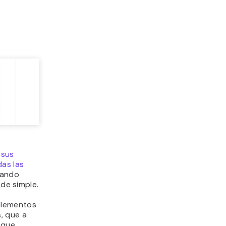
a
sus
as las
uando
 de simple.
elementos
s, que a
 que