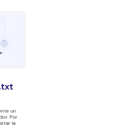
.txt
ente un
dor. Por
itar la