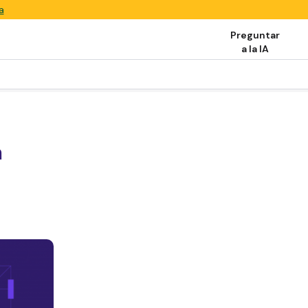
a
Preguntar
a la IA
a