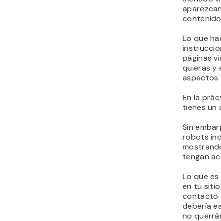
aparezcan
contenido
Lo que ha
instrucci
páginas vi
quieras y 
aspectos 
En la prác
tienes un
Sin embarg
robots in
mostrando
tengan ac
Lo que es
en tu siti
contacto e
debería es
no querrán