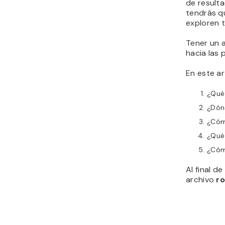
de resulta
tendrás qu
exploren 
Tener un 
hacia las 
En este ar
¿Qué
¿Dón
¿Cóm
¿Qué 
¿Cóm
Al final d
archivo
ro