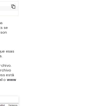
ás
ts se
s son
 que esas
s.
rchivo.
rchivo
ss está
ml
o
www