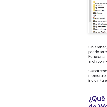
Sin embarg
predeterm
Funciona, 
archivo y
Cubriremo
momento. 
incluir tu 
¿Qué 
de W