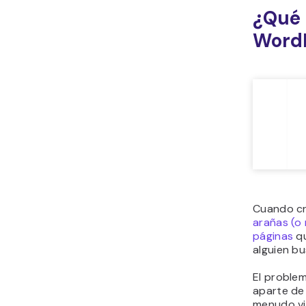
¿Qué 
Word
Cuando cr
arañas (o
páginas
qu
alguien bu
El proble
aparte de
menudo vi