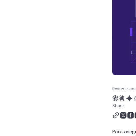
WordPress? 3 métodos
diferentes
¿Cómo probar el archivo
robots.txt de WordPress
y enviarlo a Google
Search Console?
Conclusión
Robots.txt en WordPress
- Preguntas frecuentes
Resumir con
Share:
Para aseg