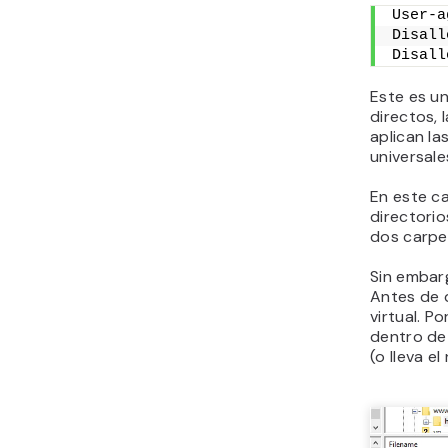
User-a
Disall
Disall
Este es u
directos, 
aplican la
universale
En este ca
directori
dos carpe
Sin embarg
Antes de 
virtual. P
dentro de
(o lleva e