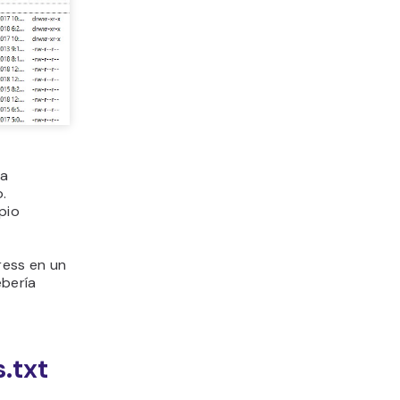
ma
.
pio
ess en un
bería
s.txt