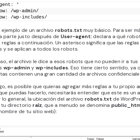
gent: 
*
ow: /wp-admin/
ow: /wp-includes/
n ejemplo de un archivo
robots.txt
muy básico. Para ser m
la parte justo después de
User-agent:
declara a qué robo
s reglas a continuación. Un asterisco significa que las regla
s y se aplican a todos los robots.
so, el archivo le dice a esos robots que no pueden ir a tus
os
wp-admin
y
wp-includes
. Eso tiene cierto sentido, ya
tas contienen una gran cantidad de archivos confidenciale
o, es posible que quieras agregar más reglas a tu propio a
que puedas hacerlo, necesitarás entender que este es un a
or lo general, la ubicación del archivo
robots.txt
de WordPre
 tu directorio
raíz
, que a menudo se denomina
public_ht
l nombre de tu sitio web):