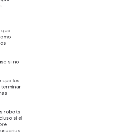
n
a que
 como
los
uso si no
o que los
 terminar
nas
s robots
luso si el
pre
 usuarios