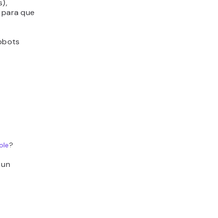
),
a para que
robots
ole
?
 un