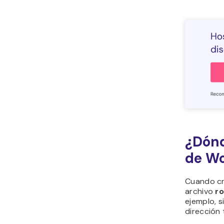
¿Dónd
de W
Cuando cr
archivo
r
ejemplo, s
dirección