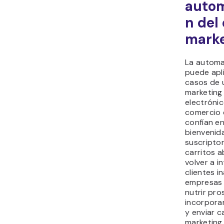
autom
n del
marke
La automa
puede apli
casos de 
marketing
electróni
comercio 
confían en
bienvenid
suscripto
carritos 
volver a i
clientes i
empresas 
nutrir pro
incorpora
y enviar 
marketing