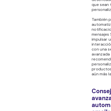
que sean 
personaliz
También 
automatiz
notificaci
mensajes 
impulsar 
interacci
con una s
avanzada 
recomend
personali
productos
aún más la
Conse
avanz
automa