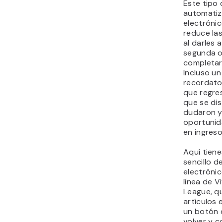
Este tipo
automatiz
electrónic
reduce la
al darles 
segunda o
completar
Incluso un
recordato
que regr
que se dis
dudaron y
oportunid
en ingreso
Aquí tien
sencillo d
electrónic
línea de V
League, q
artículos 
un botón d
volver y c