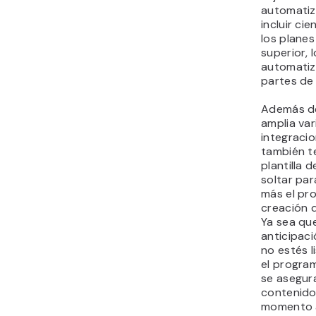
automatiz
incluir ci
los planes
superior, 
automatiz
partes de
Además de
amplia va
integracio
también t
plantilla d
soltar par
más el pr
creación 
Ya sea que
anticipac
no estés l
el progra
se asegur
contenido 
momento 