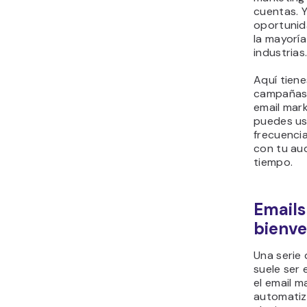
cuentas. Y
oportunid
la mayoría
industrias
Aquí tiene
campañas
email mar
puedes us
frecuenci
con tu aud
tiempo.
Emails
bienve
Una serie
suele ser 
el email m
automati