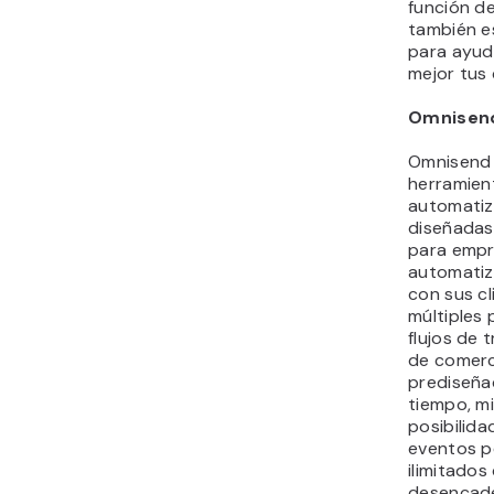
función d
también e
para ayud
mejor tus
Omnisen
Omnisend 
herramien
automatiz
diseñadas
para empr
automatiza
con sus cl
múltiples 
flujos de 
de comerc
prediseña
tiempo, mi
posibilida
eventos p
ilimitado
desencad