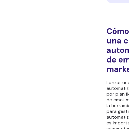
Cómo 
una 
autom
de em
marke
Lanzar u
automati
por planif
de email m
la herram
para gesti
automatiz
es import
segmentar 