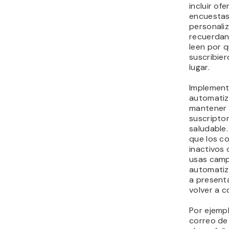
incluir of
encuestas
personali
recuerdan
leen por 
suscribier
lugar.
Implement
automatiz
mantener 
suscriptor
saludable.
que los c
inactivos
usas cam
automatiz
a present
volver a c
Por ejemp
correo de