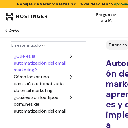
Rebajas de verano: hasta un 80% de descuento
Aprovec
Preguntar
a la IA
Atrás
Tutoriales
En este artículo
¿Qué es la
Auto
automatización del email
marketing?
ón de
Cómo lanzar una
mark
campaña automatizada
de email marketing
apre
¿Cuáles son los tipos
es y
comunes de
automatización del email
impl
marketing?
a
¿Cuáles son los