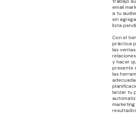
trabajo a
email mar
a tu audi
sin agrega
lista pend
Con el tie
práctica 
las ventas
relaciones
y hacer q
presente 
las herra
adecuada
planificac
lanzar tu
automatiz
marketing
resultados