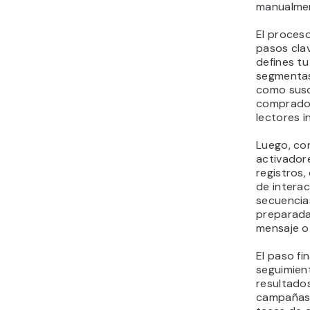
manualme
El proceso
pasos clav
defines tu
segmenta
como susc
comprador
lectores i
Luego, co
activado
registros,
de interac
secuencia
preparada
mensaje o
El paso fi
seguimien
resultados
campañas. 