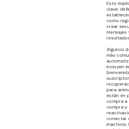
Esto impl
clave: defi
establece
como regi
crear sec
mensajes y
resultados
Algunos d
más comu
automatiz
incluyen e
bienvenid
suscriptor
recuperac
para anim
están en 
compra a 
compra y 
reactivaci
conectar 
inactivos.