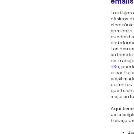
emails
Los flujos
básicos d
electrónic
comienzo 
puedes ha
plataform
Las herra
automatiz
de trabaj
n8n
, pued
crear fluj
email mar
potentes 
que te ah
mejoran lo
Aquí tiene
para ampli
trabajo de
Us