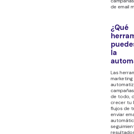
campañas
de email m
¿Qué
herra
puedes
la
automa
Las herra
marketing
automatiz
campañas.
de todo, 
crecer tu 
flujos de 
enviar ema
automátic
seguimien
resultado