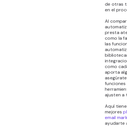
de otras t
en el proc
Al compar
automatiz
presta at
como la fa
las funcio
automatiza
bibliotecas
integracio
como cad
aporta alg
asegúrate
funciones 
herramient
ajusten a
Aquí tiene
mejores
p
email mar
ayudarte 