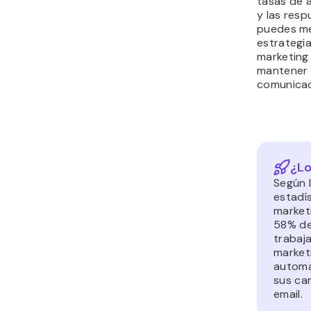
tasas de a
y las resp
puedes me
estrategia
marketing
mantener
comunicac
¿Lo
Según 
estadí
marketi
58% de
trabaj
marketi
automa
sus ca
email.