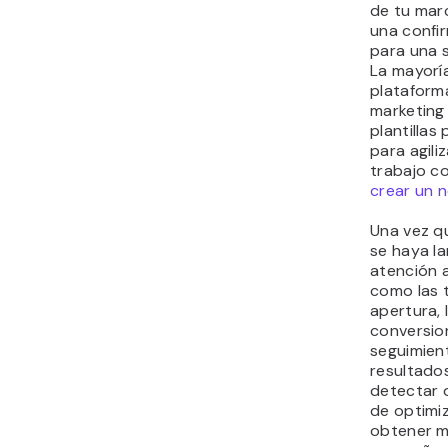
de tu mar
una confi
para una s
La mayoría
plataform
marketing
plantillas
para agiliz
trabajo c
crear un 
Una vez q
se haya l
atención 
como las 
apertura, l
conversio
seguimien
resultado
detectar 
de optimi
obtener m