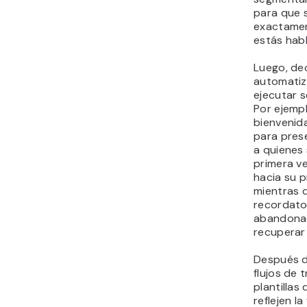
para que 
exactamen
estás hab
Luego, dec
automatiz
ejecutar s
Por ejempl
bienvenid
para pres
a quienes
primera ve
hacia su p
mientras 
recordato
abandona
recuperar
Después de
flujos de 
plantillas
reflejen la