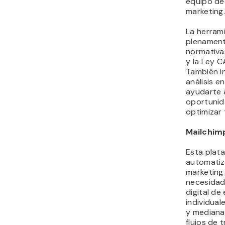
equipo de
marketing
La herram
plenamen
normativa
y la Ley 
También i
análisis e
ayudarte a
oportunid
optimizar
Mailchim
Esta plat
automatiz
marketing 
necesidad
digital d
individua
y mediana
flujos de 