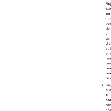
flu
au
pe
her
per
de
en 
sin
dis
au
ema
re
pe
re
rea
tus
Se
au
tu
ca
ta
n8