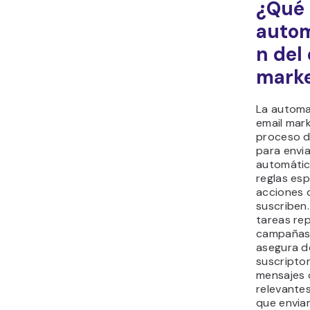
¿Qué 
autom
n del
marke
La automa
email mark
proceso d
para envia
automáti
reglas esp
acciones 
suscriben. 
tareas rep
campañas 
asegura d
suscripto
mensajes 
relevante
que envia