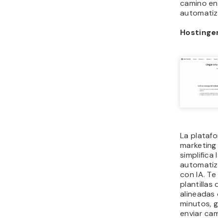
camino en
automatiz
Hostinge
La plataf
marketin
simplifica 
automatiz
con IA. Te
plantillas 
alineadas
minutos, g
enviar ca