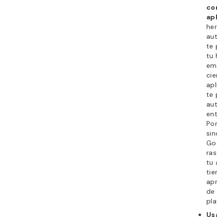
co
ap
he
au
te
tu 
ema
cie
apl
te 
au
ent
Po
sin
Go
ras
tu 
tie
apr
de
pla
Us