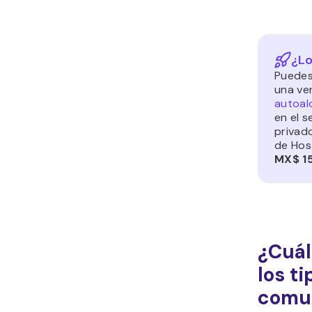
¿Lo
Puedes
una ve
autoal
en el s
privado
de Hos
MX$ 15
¿Cuál
los ti
comu