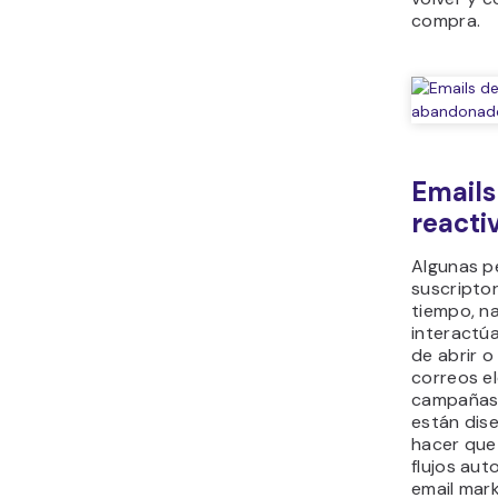
compra.
Emails
reacti
Algunas p
suscriptor
tiempo, n
interactú
de abrir o
correos el
campañas 
están dis
hacer que
flujos au
email mark