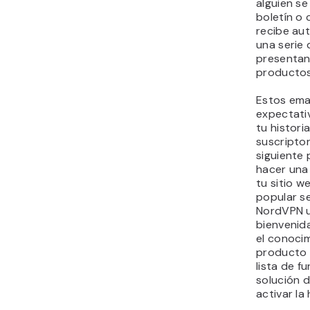
alguien se
boletín o 
recibe au
una serie 
presentan
productos 
Estos ema
expectati
tu histori
suscriptor
siguiente
hacer una
tu sitio w
popular s
NordVPN u
bienvenid
el conoci
producto 
lista de f
solución d
activar la