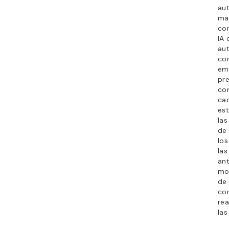
au
mar
co
IA 
au
con
ema
pre
co
cad
est
la
de 
lo
las
ant
mod
de 
co
rea
las