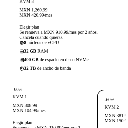
KVM 8
MXN
1,260.99
MXN
420.99
/mes
Elegir plan
Se renueva a MXN 910.99/mes por 2 años.
Cancela cuando quieras.
8
núcleos de vCPU
32 GB
RAM
400 GB
de espacio en disco NVMe
32 TB
de ancho de banda
-66%
KVM 1
-60%
MXN
308.99
KVM 2
MXN
104.99
/mes
MXN
381.9
MXN
150.9
Elegir plan
Se renueva a MXN 210.99/mes por 2