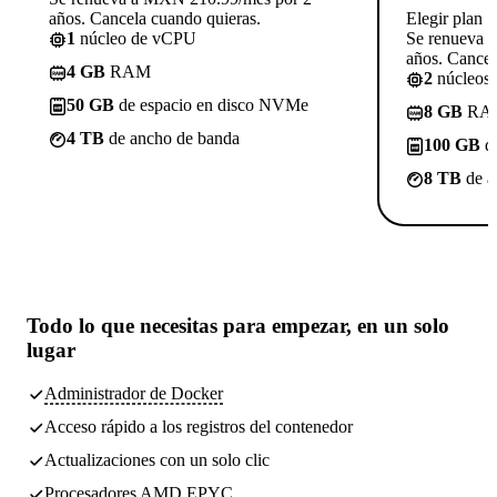
años. Cancela cuando quieras.
Elegir plan
1
núcleo de vCPU
Se renueva 
años. Cancel
4 GB
RAM
2
núcleos
50 GB
de espacio en disco NVMe
8 GB
RA
4 TB
de ancho de banda
100 GB
de
8 TB
de a
Todo lo que necesitas
para empezar, en un solo
lugar
Administrador de Docker
Acceso rápido a los registros del contenedor
Actualizaciones con un solo clic
Procesadores AMD EPYC