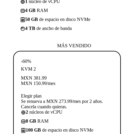
1
núcleo de vCPU
4 GB
RAM
50 GB
de espacio en disco NVMe
4 TB
de ancho de banda
MÁS VENDIDO
-60%
KVM 2
MXN
381.99
MXN
150.99
/mes
Elegir plan
Se renueva a MXN 273.99/mes por 2 años.
Cancela cuando quieras.
2
núcleos de vCPU
8 GB
RAM
100 GB
de espacio en disco NVMe